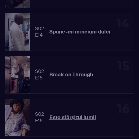
14
S02
Spune-mi minciuni dulci
E14
15
S02
Break on Through
E15
16
S02
Este sfârşitul lumii
E16