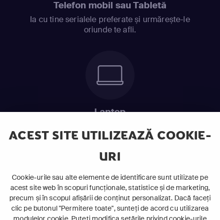
Telefon mobil sau Tabletă
Ia cu tine serialele preferate și urmărește-le
oriunde te afli.
Laptop
Intră în pat și urmărește acel episod incitant.
ACEST SITE UTILIZEAZĂ COOKIE-
URI
ABONEAZĂ-TE ACUM
Cookie-urile sau alte elemente de identificare sunt utilizate pe
acest site web în scopuri funcționale, statistice și de marketing,
Cerințe de sistem
precum și în scopul afișării de conținut personalizat. Dacă faceți
clic pe butonul "Permitere toate", sunteți de acord cu utilizarea
modulelor cookie. Puteți modifica setările privind cookie-urile