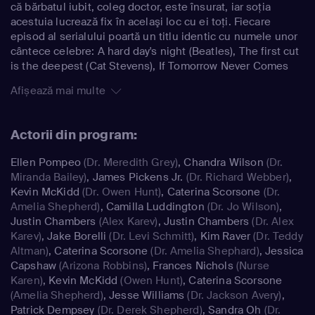
că bărbatul iubit, coleg doctor, este însurat, iar soţia
acestuia lucrează fix în acelaşi loc cu ei toţi. Fiecare
episod al serialului poartă un titlu identic cu numele unor
cântece celebre: A hard day's night (Beatles), The first cut
is the deepest (Cat Stevens), If Tomorrow Never Comes
(Ronan Keating), etc.
Afișează mai multe
Actorii din program:
Ellen Pompeo
(Dr. Meredith Grey)
,
Chandra Wilson
(Dr.
Miranda Bailey)
,
James Pickens Jr.
(Dr. Richard Webber)
,
Kevin McKidd
(Dr. Owen Hunt)
,
Caterina Scorsone
(Dr.
Amelia Shepherd)
,
Camilla Luddington
(Dr. Jo Wilson)
,
Justin Chambers
(Alex Karev)
,
Justin Chambers
(Dr. Alex
Karev)
,
Jake Borelli
(Dr. Levi Schmitt)
,
Kim Raver
(Dr. Teddy
Altman)
,
Caterina Scorsone
(Dr. Amelia Shephard)
,
Jessica
Capshaw
(Arizona Robbins)
,
Frances Nichols
(Nurse
Karen)
,
Kevin McKidd
(Owen Hunt)
,
Caterina Scorsone
(Amelia Shepherd)
,
Jesse Williams
(Dr. Jackson Avery)
,
Patrick Dempsey
(Dr. Derek Shepherd)
,
Sandra Oh
(Dr.