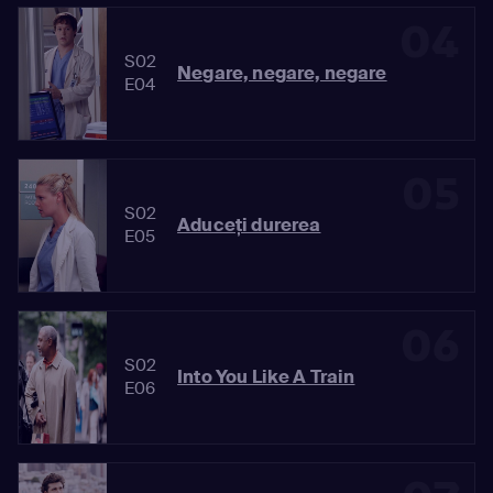
04
S02
Negare, negare, negare
E04
05
S02
Aduceţi durerea
E05
06
S02
Into You Like A Train
E06