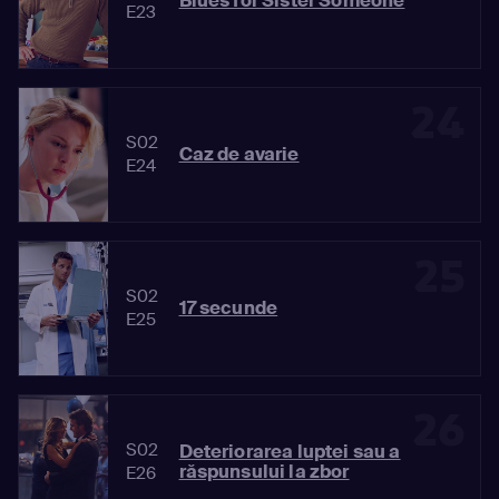
Blues for Sister Someone
E23
24
S02
Caz de avarie
E24
25
S02
17 secunde
E25
26
S02
Deteriorarea luptei sau a
răspunsului la zbor
E26