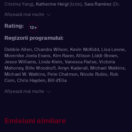
Cristina Yang)
,
Katherine Heigl
(Izzie)
,
Sara Ramirez
(Dr.
Callie Torres)
Afișează mai multe
Rating:
12+
Regizorii programului:
Debbie Allen, Chandra Wilson, Kevin McKidd, Lisa Leone,
Morenike Joela Evans, Kim Raver, Allison Liddi-Brown,
Jesse Williams, Linda Klein, Vanessa Parise, Victoria
Mahoney, Bille Woodruff, Amyn Kaderali, Michael Watkins,
Michael W. Watkins, Pete Chatmon, Nicole Rubio, Rob
Corn, Chris Hayden, Bill d'Elia
Afișează mai multe
Emisiuni similare