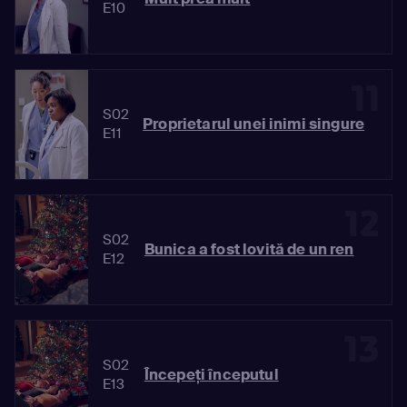
E10
11
S02
Proprietarul unei inimi singure
E11
12
S02
Bunica a fost lovită de un ren
E12
13
S02
Începeţi începutul
E13