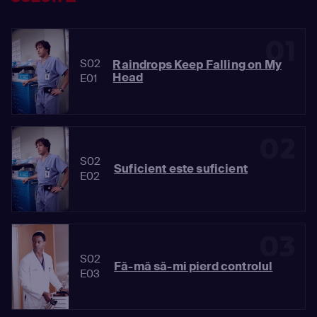
01
S02
Raindrops Keep Falling on My
Head
E01
02
S02
Suficient este suficient
E02
03
S02
Fă-mă să-mi pierd controlul
E03