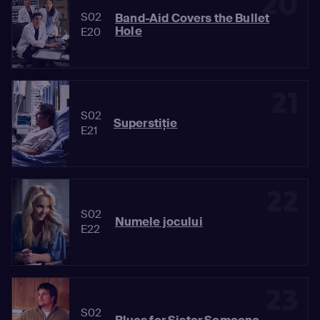
20
S02
Band-Aid Covers the Bullet
Hole
E20
21
S02
Superstiţie
E21
22
S02
Numele jocului
E22
23
S02