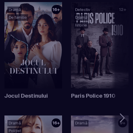
16+
12+
Dramă
Detectiv
De familie
Dramă
Istorie
Jocul Destinului
Paris Police 1910
16+
9+
Dramă
Dramă
Polițist