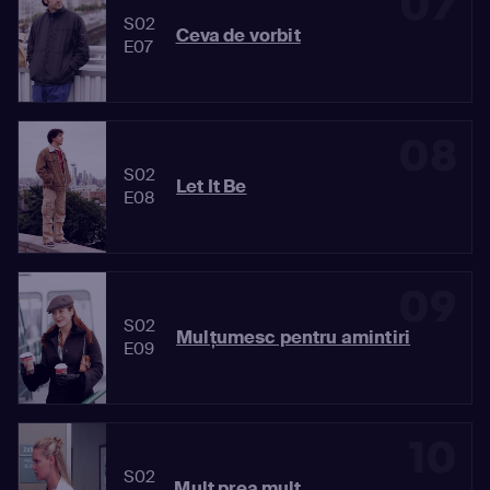
07
S02
Ceva de vorbit
E07
08
S02
Let It Be
E08
09
S02
Mulţumesc pentru amintiri
E09
10
S02
Mult prea mult