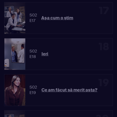
17
S02
Aşa cum o ştim
E17
18
S02
Ieri
E18
19
S02
Ce am făcut să merit asta?
E19