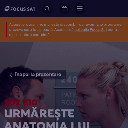
Aceast program nu mai este disponibil, dar avem alte programe
grozave care te așteaptă. Accesează
aplicația Focus Sat
pentru
o prezentare completă.
Înapoi la prezentare
S02 E10
URMĂREȘTE
ANATOMIA LUI