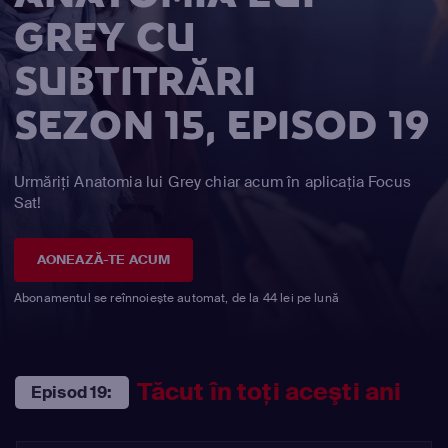
GREY CU
SUBTITRĂRI
SEZON 15, EPISOD 19
Urmăriți Anatomia lui Grey chiar acum în aplicația Focus
Sat!
AONEAZĂ-TE ACUM
Abonamentul se reînnoiește automat, de la 44 lei pe lună
Tăcut în toţi aceşti ani
Episod 19: