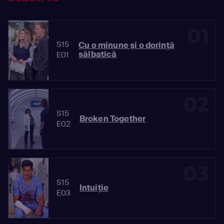
01
S15
Cu o minune şi o dorinţă
sălbatică
E01
02
S15
Broken Together
E02
03
S15
Intuiţie
E03