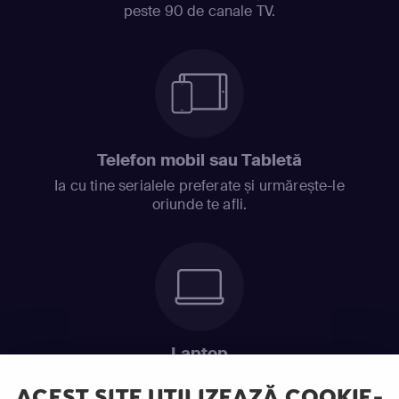
peste 90 de canale TV.
Telefon mobil sau Tabletă
Ia cu tine serialele preferate și urmărește-le
oriunde te afli.
Laptop
Intră în pat și urmărește acel episod incitant.
ACEST SITE UTILIZEAZĂ COOKIE-