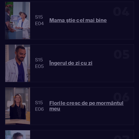
04
S15
Mama ştie cel mai bine
E04
05
S15
Îngerul de zi cu zi
E05
06
S15
Florile cresc de pe mormântul
meu
E06