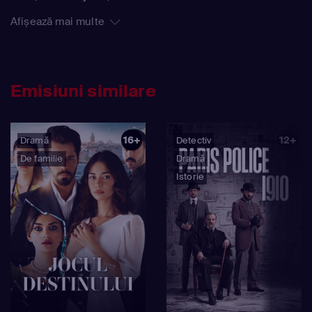
Afișează mai multe
Emisiuni similare
16+
12+
Dramă
Detectiv
De familie
Dramă
Istorie