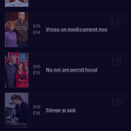
14
S15
Vreau un medicament nou
E14
15
S15
Nu noi am pornit focul
E15
16
S15
Sânge şi apă
E16