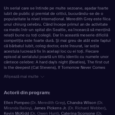
Un serial care se întinde pe multe sezoane, aşadar foarte
iubit de public şi premiat de critici, bucurându-se de o
popularitate la nivel internaţional. Meredith Grey este fiica
unui chirurg celebru. Când începe primul an de activitate
ca medic într-un spital din Seattle, ea încearcă să menţină
relaţii bune cu toţi colegii. Dar în această meserie dificilă
competiţia este foarte dură. Şi mai greu de atât este faptul
că bărbatul iubit, coleg doctor, este însurat, iar soţia
acestuia lucrează fix în acelaşi loc cu ei toţi. Fiecare
episod al serialului poartă un titlu identic cu numele unor
cântece celebre: A hard day's night (Beatles), The first cut
is the deepest (Cat Stevens), If Tomorrow Never Comes
(Ronan Keating), etc.
Afișează mai multe
Actorii din program:
Ellen Pompeo
(Dr. Meredith Grey)
,
Chandra Wilson
(Dr.
Miranda Bailey)
,
James Pickens Jr.
(Dr. Richard Webber)
,
Kevin McKidd
(Dr. Owen Hunt)
,
Caterina Scorsone
(Dr.