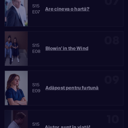
07
S15
Are cineva o hartă?
E07
08
S15
Blowin' in the Wind
E08
09
S15
Adăpost pentru furtună
E09
10
S15
Ajutor, sunt în viaţă!