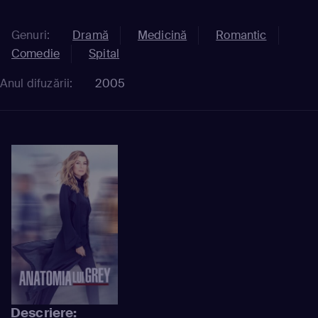
Genuri:
Dramă
Medicină
Romantic
Comedie
Spital
Anul difuzării:
2005
Descriere: