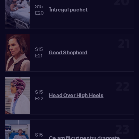
20
S15
Întregul pachet
E20
21
S15
Good Shepherd
E21
22
S15
Head Over High Heels
E22
23
S15
Ce am făcut pentru dragoste