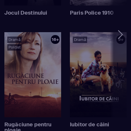
Jocul Destinului
Paris Police 1910
16+
9+
Dramă
Dramă
Polițist
Rugăciune pentru
Iubitor de câini
ploaie