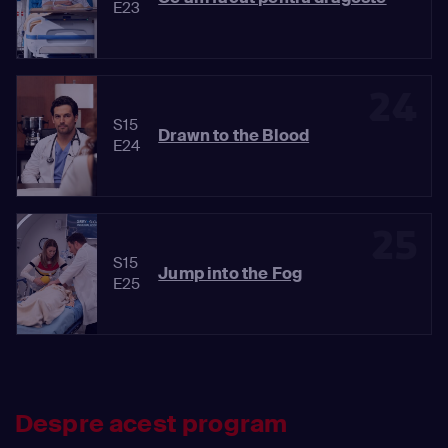
E23
24
S15
Drawn to the Blood
E24
25
S15
Jump into the Fog
E25
Despre acest program