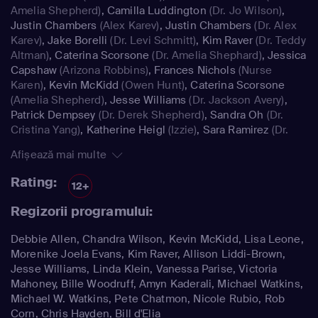
Amelia Shepherd)
,
Camilla Luddington
(Dr. Jo Wilson)
,
Justin Chambers
(Alex Karev)
,
Justin Chambers
(Dr. Alex
Karev)
,
Jake Borelli
(Dr. Levi Schmitt)
,
Kim Raver
(Dr. Teddy
Altman)
,
Caterina Scorsone
(Dr. Amelia Shephard)
,
Jessica
Capshaw
(Arizona Robbins)
,
Frances Nichols
(Nurse
Karen)
,
Kevin McKidd
(Owen Hunt)
,
Caterina Scorsone
(Amelia Shepherd)
,
Jesse Williams
(Dr. Jackson Avery)
,
Patrick Dempsey
(Dr. Derek Shepherd)
,
Sandra Oh
(Dr.
Cristina Yang)
,
Katherine Heigl
(Izzie)
,
Sara Ramirez
(Dr.
Callie Torres)
Afișează mai multe
Rating:
12+
Regizorii programului:
Debbie Allen, Chandra Wilson, Kevin McKidd, Lisa Leone,
Morenike Joela Evans, Kim Raver, Allison Liddi-Brown,
Jesse Williams, Linda Klein, Vanessa Parise, Victoria
Mahoney, Bille Woodruff, Amyn Kaderali, Michael Watkins,
Michael W. Watkins, Pete Chatmon, Nicole Rubio, Rob
Corn, Chris Hayden, Bill d'Elia