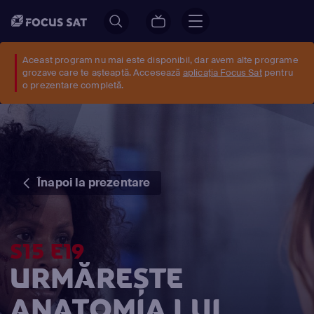
Aceast program nu mai este disponibil, dar avem alte programe
grozave care te așteaptă. Accesează
aplicația Focus Sat
pentru
o prezentare completă.
Înapoi la prezentare
S15 E19
URMĂREȘTE
ANATOMIA LUI