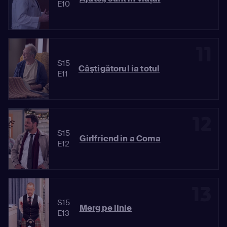
E10
11
S15
Câştigătorul ia totul
E11
12
S15
Girlfriend in a Coma
E12
13
S15
Merg pe linie
E13