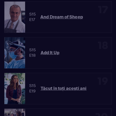
17
S15
And Dream of Sheep
E17
18
S15
Add It Up
E18
19
S15
Tăcut în toţi aceşti ani
E19