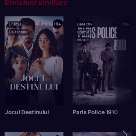
Emisiuni similare
16+
12+
Dramă
Detectiv
De familie
Dramă
Istorie
Jocul Destinului
Paris Police 1910