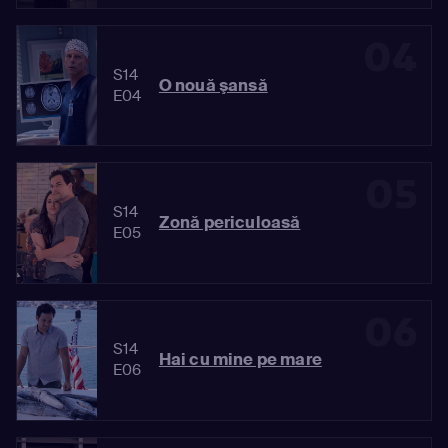
04
S14
O nouă şansă
E04
05
S14
Zonă periculoasă
E05
06
S14
Hai cu mine pe mare
E06