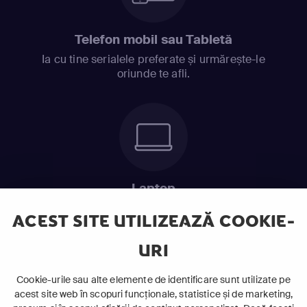
Telefon mobil sau Tabletă
Ia cu tine serialele preferate și urmărește-le
oriunde te afli.
Laptop
Intră în pat și urmărește acel episod incitant.
ACEST SITE UTILIZEAZĂ COOKIE-
URI
ABONEAZĂ-TE ACUM
Cookie-urile sau alte elemente de identificare sunt utilizate pe
acest site web în scopuri funcționale, statistice și de marketing,
Cerințe de sistem