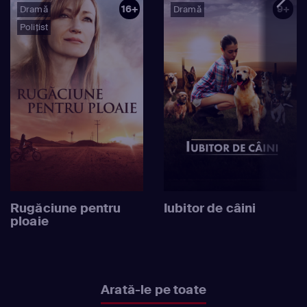
16+
9+
Dramă
Dramă
Polițist
Rugăciune pentru
Iubitor de câini
ploaie
Arată-le pe toate