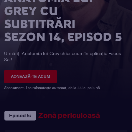
GREY CU
SUBTITRĂRI
SEZON 14, EPISOD 5
Urmăriți Anatomia lui Grey chiar acum în aplicația Focus
Sat!
AONEAZĂ-TE ACUM
Abonamentul se reînnoiește automat, de la 44 lei pe lună
Zonă periculoasă
Episod 5: