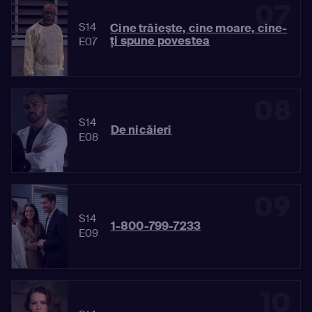
07
S14
Cine trăieşte, cine moare, cine-
ţi spune povestea
E07
08
S14
De nicăieri
E08
09
S14
1-800-799-7233
E09
10