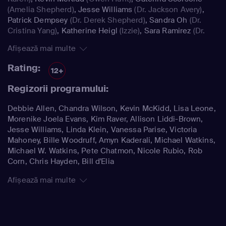
(Amelia Shepherd)
,
Jesse Williams
(Dr. Jackson Avery)
,
Patrick Dempsey
(Dr. Derek Shepherd)
,
Sandra Oh
(Dr.
Cristina Yang)
,
Katherine Heigl
(Izzie)
,
Sara Ramirez
(Dr.
Callie Torres)
Afișează mai multe
Rating:
12+
Regizorii programului:
Debbie Allen, Chandra Wilson, Kevin McKidd, Lisa Leone,
Morenike Joela Evans, Kim Raver, Allison Liddi-Brown,
Jesse Williams, Linda Klein, Vanessa Parise, Victoria
Mahoney, Bille Woodruff, Amyn Kaderali, Michael Watkins,
Michael W. Watkins, Pete Chatmon, Nicole Rubio, Rob
Corn, Chris Hayden, Bill d'Elia
Afișează mai multe