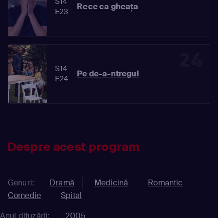
S14
Rece ca gheaţa
E23
24
S14
Pe de-a-ntregul
E24
Despre acest program
Genuri:
Dramă
Medicină
Romantic
Comedie
Spital
Anul difuzării:
2005