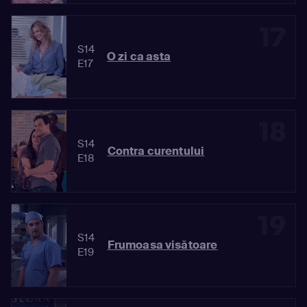
17
S14
O zi ca asta
E17
18
S14
Contra curentului
E18
19
S14
Frumoasa visătoare
E19