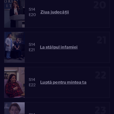
20
S14
Ziua judecăţii
E20
21
S14
La stâlpul infamiei
E21
22
S14
Luptă pentru mintea ta
E22
23