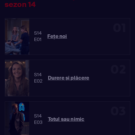
sezon 14
01
S14
Feţe noi
E01
02
S14
Durere şi plăcere
E02
03
S14
Totul sau nimic
E03