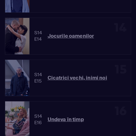
14
S14
Jocurile oamenilor
E14
15
S14
Cicatrici vechi, inimi noi
E15
16
S14
Undeva în timp
E16