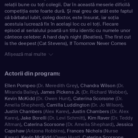
relaţii bune cu toţi colegii. Dar în această meserie dificilă
competiţia este foarte dură. Şi mai greu de atât este faptul
că bărbatul iubit, coleg doctor, este însurat, iar soţia
acestuia lucrează fix în acelaşi loc cu ei toţi. Fiecare
episod al serialului poartă un titlu identic cu numele unor
cântece celebre: A hard day's night (Beatles), The first cut
is the deepest (Cat Stevens), If Tomorrow Never Comes
(Ronan Keating), etc.
Afișează mai multe
Actorii din program:
Ellen Pompeo
(Dr. Meredith Grey)
,
Chandra Wilson
(Dr.
Miranda Bailey)
,
James Pickens Jr.
(Dr. Richard Webber)
,
Kevin McKidd
(Dr. Owen Hunt)
,
Caterina Scorsone
(Dr.
Amelia Shepherd)
,
Camilla Luddington
(Dr. Jo Wilson)
,
Justin Chambers
(Alex Karev)
,
Justin Chambers
(Dr. Alex
Karev)
,
Jake Borelli
(Dr. Levi Schmitt)
,
Kim Raver
(Dr. Teddy
Altman)
,
Caterina Scorsone
(Dr. Amelia Shephard)
,
Jessica
Capshaw
(Arizona Robbins)
,
Frances Nichols
(Nurse
Karen)
,
Kevin McKidd
(Owen Hunt)
,
Caterina Scorsone