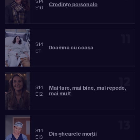
S14
Credinţe personale
E10
11
S14
Doamna cu coasa
E11
12
S14
Mai tare, mai bine, mai repede,
mai mult
E12
13
S14
Din ghearele morţii
E13