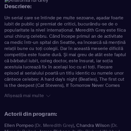
Descriere:
Un serial care se întinde pe multe sezoane, aşadar foarte
iubit de public şi premiat de critici, bucurându-se de o
popularitate la nivel internaţional. Meredith Grey este fiica
unui chirurg celebru. Când începe primul an de activitate
ca medic într-un spital din Seattle, ea încearcă să menţină
relaţii bune cu toţi colegii. Dar în această meserie dificilă
competiţia este foarte dură. Şi mai greu de atât este faptul
că bărbatul iubit, coleg doctor, este însurat, iar soţia
acestuia lucrează fix în acelaşi loc cu ei toţi. Fiecare
episod al serialului poartă un titlu identic cu numele unor
cântece celebre: A hard day's night (Beatles), The first cut
is the deepest (Cat Stevens), If Tomorrow Never Comes
(Ronan Keating), etc.
Afișează mai multe
Actorii din program:
Ellen Pompeo
(Dr. Meredith Grey)
,
Chandra Wilson
(Dr.