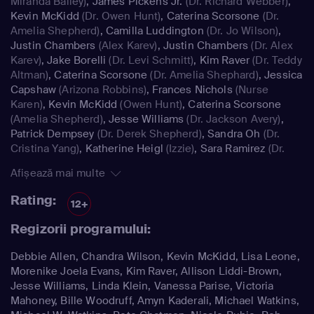
Miranda Bailey)
,
James Pickens Jr.
(Dr. Richard Webber)
,
Kevin McKidd
(Dr. Owen Hunt)
,
Caterina Scorsone
(Dr.
Amelia Shepherd)
,
Camilla Luddington
(Dr. Jo Wilson)
,
Justin Chambers
(Alex Karev)
,
Justin Chambers
(Dr. Alex
Karev)
,
Jake Borelli
(Dr. Levi Schmitt)
,
Kim Raver
(Dr. Teddy
Altman)
,
Caterina Scorsone
(Dr. Amelia Shephard)
,
Jessica
Capshaw
(Arizona Robbins)
,
Frances Nichols
(Nurse
Karen)
,
Kevin McKidd
(Owen Hunt)
,
Caterina Scorsone
(Amelia Shepherd)
,
Jesse Williams
(Dr. Jackson Avery)
,
Patrick Dempsey
(Dr. Derek Shepherd)
,
Sandra Oh
(Dr.
Cristina Yang)
,
Katherine Heigl
(Izzie)
,
Sara Ramirez
(Dr.
Callie Torres)
Afișează mai multe
Rating:
12+
Regizorii programului:
Debbie Allen, Chandra Wilson, Kevin McKidd, Lisa Leone,
Morenike Joela Evans, Kim Raver, Allison Liddi-Brown,
Jesse Williams, Linda Klein, Vanessa Parise, Victoria
Mahoney, Bille Woodruff, Amyn Kaderali, Michael Watkins,