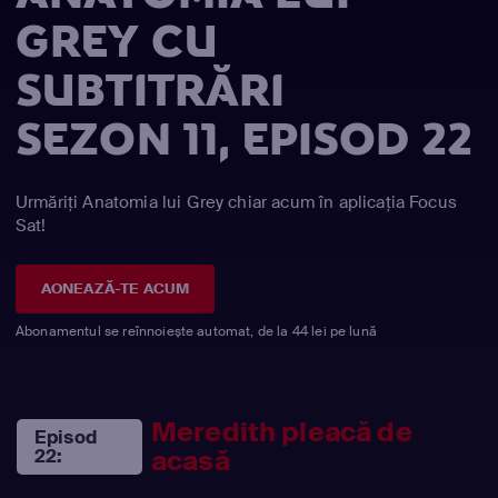
GREY CU
SUBTITRĂRI
SEZON 11, EPISOD 22
Urmăriți Anatomia lui Grey chiar acum în aplicația Focus
Sat!
AONEAZĂ-TE ACUM
Abonamentul se reînnoiește automat, de la 44 lei pe lună
Meredith pleacă de
Episod
acasă
22: