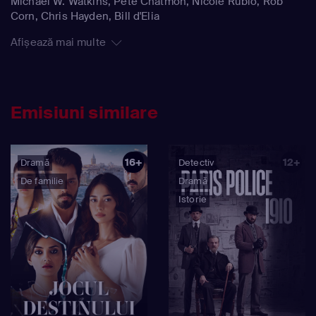
Michael W. Watkins, Pete Chatmon, Nicole Rubio, Rob
Corn, Chris Hayden, Bill d'Elia
Afișează mai multe
Emisiuni similare
16+
12+
Dramă
Detectiv
De familie
Dramă
Istorie