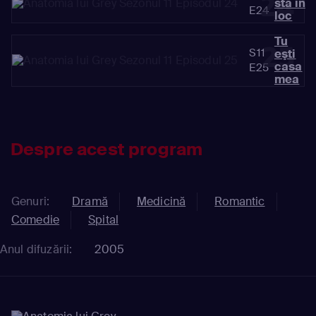
24
stă în
E24
loc
Tu
25
S11
eşti
casa
E25
mea
Despre acest program
Genuri:
Dramă
Medicină
Romantic
Comedie
Spital
Anul difuzării:
2005