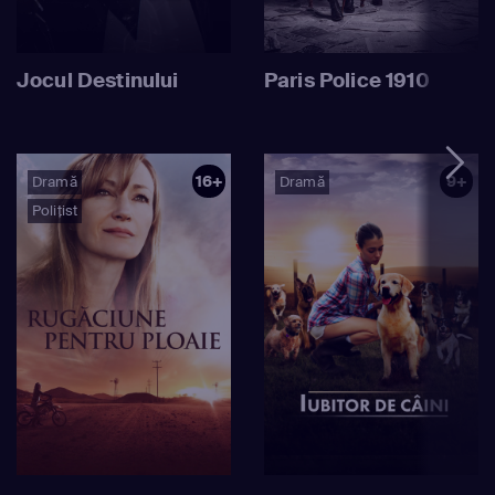
Jocul Destinului
Paris Police 1910
16+
9+
Dramă
Dramă
Polițist