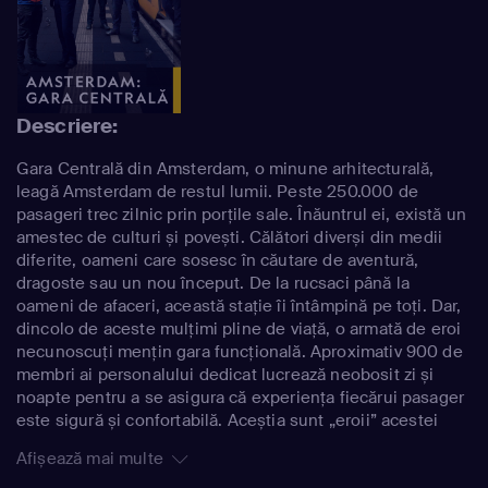
Descriere:
Gara Centrală din Amsterdam, o minune arhitecturală,
leagă Amsterdam de restul lumii. Peste 250.000 de
pasageri trec zilnic prin porțile sale. Înăuntrul ei, există un
amestec de culturi și povești. Călători diverși din medii
diferite, oameni care sosesc în căutare de aventură,
dragoste sau un nou început. De la rucsaci până la
oameni de afaceri, această stație îi întâmpină pe toți. Dar,
dincolo de aceste mulțimi pline de viață, o armată de eroi
necunoscuți mențin gara funcțională. Aproximativ 900 de
membri ai personalului dedicat lucrează neobosit zi și
noapte pentru a se asigura că experiența fiecărui pasager
este sigură și confortabilă. Aceștia sunt „eroii” acestei
serii documentare, personajele principale ce asigură non-
Afișează mai multe
stop funcționalitatea stației.