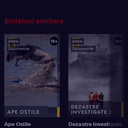
Emisiuni similare
12+
12+
Altele
Altele
Documentar
Documentar
Ape Ostile
Dezastre Investigate