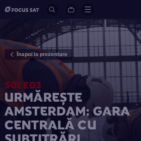
Înapoi la prezentare
S01 E03
URMĂREȘTE
AMSTERDAM: GARA
CENTRALĂ CU
SUBTITRĂRI