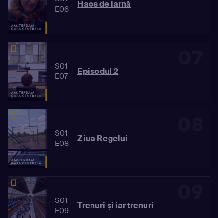
Haos de iarnă
E06
07
S01
Episodul 2
E07
08
S01
Ziua Regelui
E08
09
S01
Trenuri și iar trenuri
E09