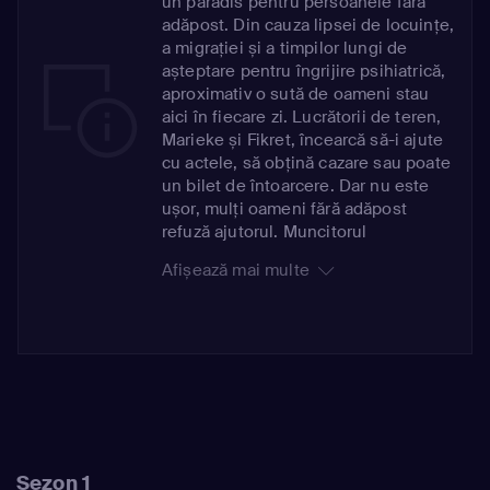
un paradis pentru persoanele fără
adăpost. Din cauza lipsei de locuințe,
a migrației și a timpilor lungi de
așteptare pentru îngrijire psihiatrică,
aproximativ o sută de oameni stau
aici în fiecare zi. Lucrătorii de teren,
Marieke și Fikret, încearcă să-i ajute
cu actele, să obțină cazare sau poate
un bilet de întoarcere. Dar nu este
ușor, mulți oameni fără adăpost
refuză ajutorul. Muncitorul
depozitului, Ron, are o luptă zilnică
Afișează mai multe
cu automatele de sticle returnabile
din zona gării. Ofițerii Menno și
Baran se ocupă de un colector
agresiv de ambalaje de depozitare.
Managerul Mike prezintă cea mai
mare parcare subterană pentru
biciclete din lume. În ziua în care
bicicletele neridicate de proprietari
după o lună sunt luate, acesta și
Sezon 1
echipa sa trebuie să muncească din