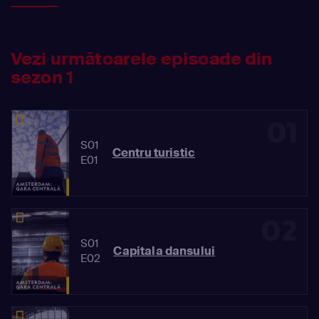
greu.
Vezi următoarele episoade din
sezon 1
01
S01
Centru turistic
E01
02
S01
Capitala dansului
E02