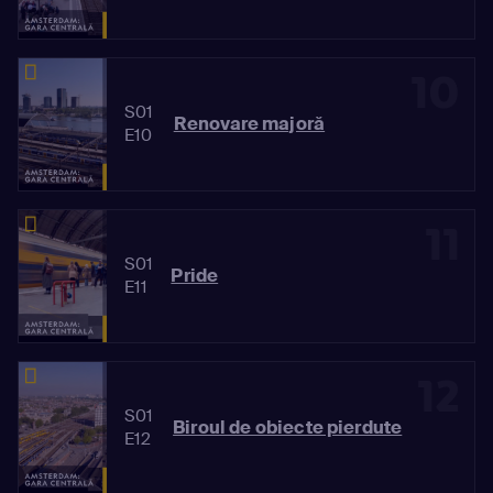
10
S01
Renovare majoră
E10
11
S01
Pride
E11
12
S01
Biroul de obiecte pierdute
E12