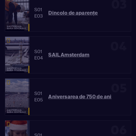
03
S01
Dincolo de aparențe
E03
04
S01
SAIL Amsterdam
E04
05
S01
Aniversarea de 750 de ani
E05
06
S01