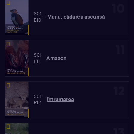
10
S01
Manu, pădurea ascunsă
E10
11
S01
Amazon
E11
12
S01
Înfruntarea
E12
13