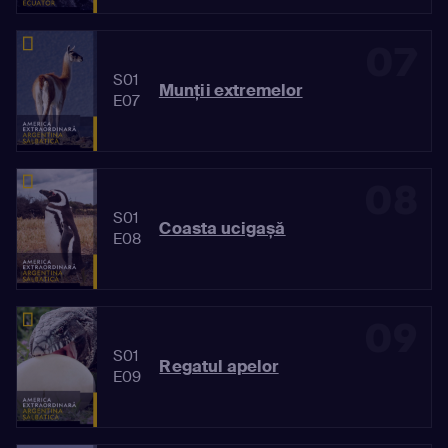
07
S01
Munții extremelor
E07
08
S01
Coasta ucigașă
E08
09
S01
Regatul apelor
E09