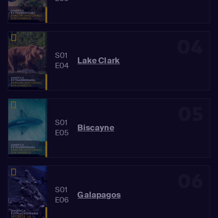
04
S01
Lake Clark
E04
05
S01
Biscayne
E05
06
S01
Galapagos
E06