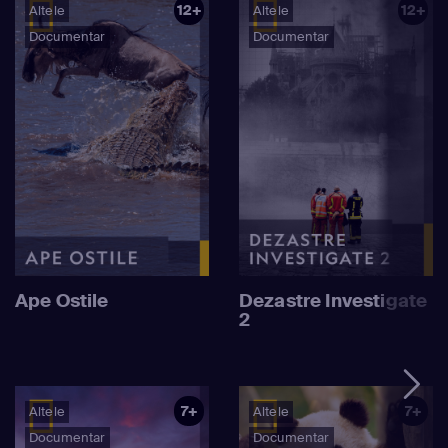
12+
12+
Altele
Altele
Documentar
Documentar
Ape Ostile
Dezastre Investigate
2
7+
7+
Altele
Altele
Documentar
Documentar