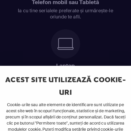
Telefon mobil sau Tabletă
Ia cu tine serialele preferate și urmărește-le
oriunde te afli.
Laptop
Intră în pat și urmărește acel episod incitant.
ACEST SITE UTILIZEAZĂ COOKIE-
URI
ABONEAZĂ-TE ACUM
Cookie-urile sau alte elemente de identificare sunt utilizate pe
acest site web în scopuri funcționale, statistice și de marketing,
Cerințe de sistem
precum și în scopul afișării de conținut personalizat. Dacă faceți
clic pe butonul "Permitere toate", sunteți de acord cu utilizarea
modulelor cookie. Puteți modifica setările privind cookie-urile