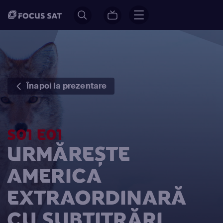
Înapoi la prezentare
S01 E01
URMĂREȘTE
AMERICA
EXTRAORDINARĂ
CU SUBTITRĂRI