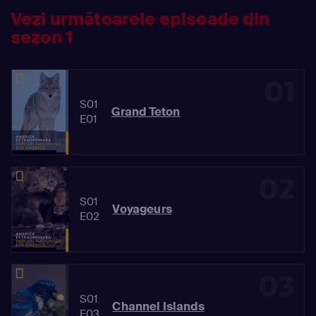
Vezi următoarele episoade din
sezon 1
01
S01
Grand Teton
E01
02
S01
Voyageurs
E02
03
S01
Channel Islands
E03