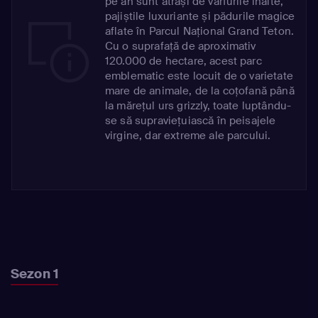
pe an sunt atrași de vârfurile înalte,
pajiștile luxuriante și pădurile magice
aflate în Parcul Național Grand Teton.
Cu o suprafață de aproximativ
120.000 de hectare, acest parc
emblematic este locuit de o varietate
mare de animale, de la coțofană până
la mărețul urs grizzly, toate luptându-
se să supraviețuiască în peisajele
virgine, dar extreme ale parcului.
Sezon 1