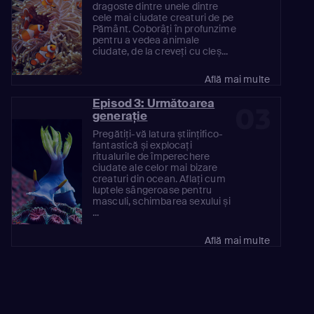
dragoste dintre unele dintre
cele mai ciudate creaturi de pe
Pământ. Coborâți în profunzime
pentru a vedea animale
ciudate, de la creveți cu cleș...
Află mai multe
Episod 3: Următoarea
03
generație
Pregătiți-vă latura științifico-
fantastică și explocați
ritualurile de împerechere
ciudate ale celor mai bizare
creaturi din ocean. Aflați cum
luptele sângeroase pentru
masculi, schimbarea sexului și
...
Află mai multe