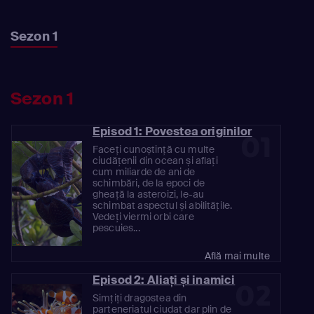
Sezon 1
Sezon 1
Episod 1: Povestea originilor
01
Faceți cunoștință cu multe
ciudățenii din ocean și aflați
cum miliarde de ani de
schimbări, de la epoci de
gheață la asteroizi, le-au
schimbat aspectul și abilitățile.
Vedeți viermi orbi care
pescuies...
Află mai multe
Episod 2: Aliați și inamici
02
Simțiți dragostea din
parteneriatul ciudat dar plin de