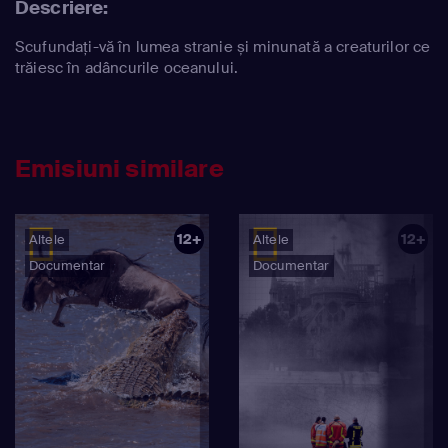
Descriere:
Scufundați-vă în lumea stranie și minunată a creaturilor ce
trăiesc în adâncurile oceanului.
Emisiuni similare
12+
12+
Altele
Altele
Documentar
Documentar