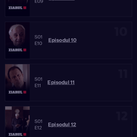
E09
10
S01
Episodul 10
E10
11
S01
Episodul 11
E11
12
S01
Episodul 12
E12