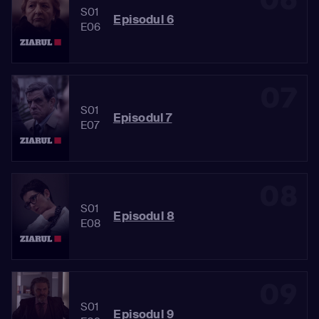
S01
Episodul 6
E06
07
S01
Episodul 7
E07
08
S01
Episodul 8
E08
09
S01
Episodul 9