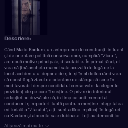
Descriere:
Când Mario Kardum, un antreprenor de construcții influent
și de orientare politică conservatoare, cumpără “Ziarul”,
are două motive principale, discutabile. În primul rând, el
vrea să țină ancheta mamei sale acuzată de fugă de la
locul accidentului departe de știri și în al doilea rând vrea
să constrângă ziarul de orientare de stânga să scrie în
mod favorabil despre candidatul conservator la alegerile
prezidențiale pe care îl susține. O privire în interiorul
redacției ne dezvăluie că, în timp ce unii membri ai
conducerii și reporterii luptă pentru a menține integritatea
editorială a “Ziarului”, alții sunt adânc implicați în legături
cu Kardum și afacerile sale dubioase. Toți au demonii lor
personali cu care luptă mereu și propriile probleme de
Afișează mai multe
rezolvat, care le afectează profund busola morală. Pe