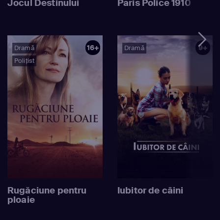
Jocul Destinului
Paris Police 1910
16+
9+
Dramă
Dramă
Polițist
Rugăciune pentru
Iubitor de câini
ploaie