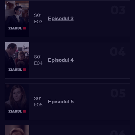
03
S01
Episodul 3
E03
04
S01
Episodul 4
E04
05
S01
Episodul 5
E05
06