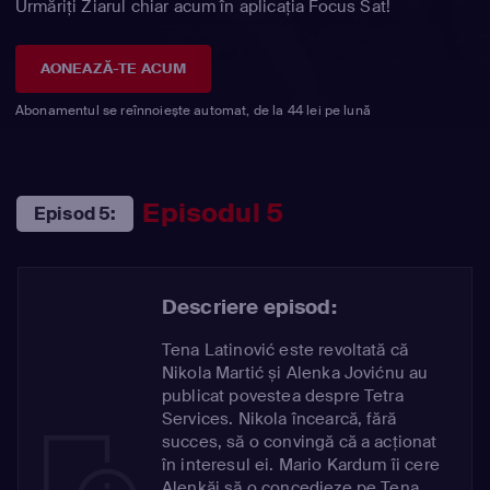
Urmăriți Ziarul chiar acum în aplicația Focus Sat!
AONEAZĂ-TE ACUM
Abonamentul se reînnoiește automat, de la 44 lei pe lună
Episodul 5
Episod 5:
Descriere episod:
Tena Latinović este revoltată că
Nikola Martić și Alenka Jovićnu au
publicat povestea despre Tetra
Services. Nikola încearcă, fără
succes, să o convingă că a acționat
în interesul ei. Mario Kardum îi cere
Alenkăi să o concedieze pe Tena