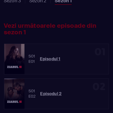
Sezon 3
Sezon 2
Sezon 1
Vezi următoarele episoade din
sezon 1
01
S01
Episodul 1
E01
02
S01
Episodul 2
E02