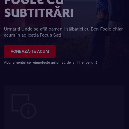
FOGLE CU
SUBTITRĂRI
Urmăriți Unde se află oamenii sălbatici cu Ben Fogle chiar
acum în aplicația Focus Sat!
AONEAZĂ-TE ACUM
Abonamentul se reînnoiește automat, de la 44 lei pe lună