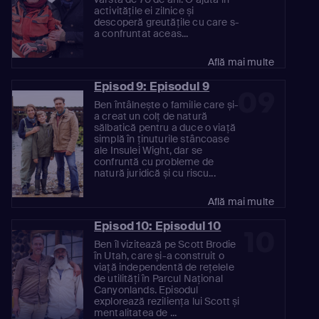
activitățile ei zilnice și
descoperă greutățile cu care s-
a confruntat aceas...
Află mai multe
Episod 9: Episodul 9
09
Ben întâlnește o familie care și-
a creat un colț de natură
sălbatică pentru a duce o viață
simplă în ținuturile stâncoase
ale Insulei Wight, dar se
confruntă cu probleme de
natură juridică și cu riscu...
Află mai multe
Episod 10: Episodul 10
10
Ben îl vizitează pe Scott Brodie
în Utah, care și-a construit o
viață independentă de rețelele
de utilități în Parcul Național
Canyonlands. Episodul
explorează reziliența lui Scott și
mentalitatea de ...