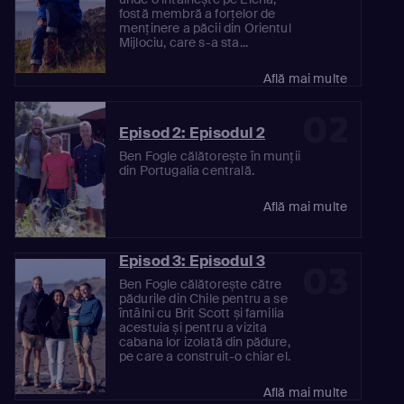
fostă membră a forțelor de
menținere a păcii din Orientul
Mijlociu, care s-a sta...
Află mai multe
02
Episod 2: Episodul 2
Ben Fogle călătorește în munții
din Portugalia centrală.
Află mai multe
Episod 3: Episodul 3
03
Ben Fogle călătorește către
pădurile din Chile pentru a se
întâlni cu Brit Scott și familia
acestuia și pentru a vizita
cabana lor izolată din pădure,
pe care a construit-o chiar el.
Află mai multe