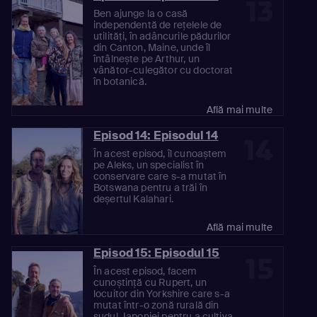
13
Ben ajunge la o casă
independentă de rețelele de
utilități, în adâncurile pădurilor
din Canton, Maine, unde îl
întâlnește pe Arthur, un
vânător-culegător cu doctorat
în botanică.
Află mai multe
Episod 14: Episodul 14
14
În acest episod, îl cunoaștem
pe Aleks, un specialist în
conservare care s-a mutat în
Botswana pentru a trăi în
deșertul Kalahari.
Află mai multe
Episod 15: Episodul 15
15
În acest episod, facem
cunoștință cu Rupert, un
locuitor din Yorkshire care s-a
mutat într-o zonă rurală din
sudul Japoniei pentru a cultiva