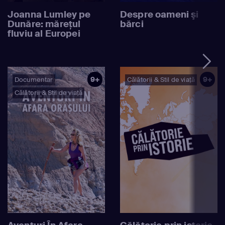
Joanna Lumley pe
Despre oameni şi
Dunăre: mărețul
bărci
fluviu al Europei
9+
9+
Documentar
Călătorii & Stil de viață
Călătorii & Stil de viață