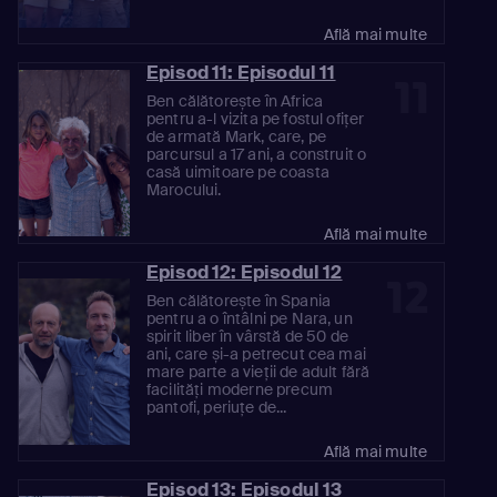
Află mai multe
Episod 11: Episodul 11
11
Ben călătorește în Africa
pentru a-l vizita pe fostul ofițer
de armată Mark, care, pe
parcursul a 17 ani, a construit o
casă uimitoare pe coasta
Marocului.
Află mai multe
Episod 12: Episodul 12
12
Ben călătorește în Spania
pentru a o întâlni pe Nara, un
spirit liber în vârstă de 50 de
ani, care și-a petrecut cea mai
mare parte a vieții de adult fără
facilități moderne precum
pantofi, periuțe de...
Află mai multe
Episod 13: Episodul 13