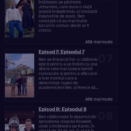
întâlnește pe părintele
Johannes, care duce o viață
izolată îndeplinindu-și totodată
îndatoririle de preot. Ben
constată că au mai multe
lucruri în comun decât ar fi
crezut.
Află mai multe
Episod 7: Episodul 7
07
Ben se îmbarcă într-o călătorie
epică pentru a se întâlni cu una
dintre cele mai izolate familii
cunoscute și pentru a afla care
a fost motivul care a
determinat cuplul de
academicieni Bec și Reece să...
Află mai multe
Episod 8: Episodul 8
08
Ben călătorește în deșertul din
apropierea orașului Roswell,
unde o întâlnește pe Karen, în
vârstă de 70 de ani. O ajută în