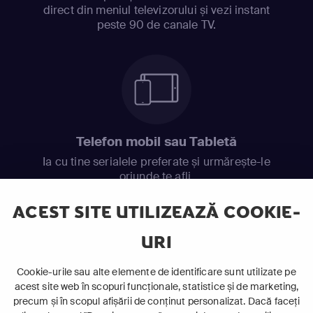
direct din meniul televizorului și vezi instant
peste 90 de canale TV.
Telefon mobil sau Tabletă
Ia cu tine serialele preferate și urmărește-le
oriunde te afli.
ACEST SITE UTILIZEAZĂ COOKIE-
URI
Cookie-urile sau alte elemente de identificare sunt utilizate pe
acest site web în scopuri funcționale, statistice și de marketing,
Laptop
precum și în scopul afișării de conținut personalizat. Dacă faceți