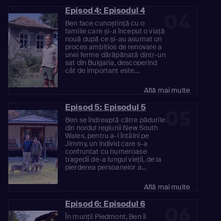
Episod 4: Episodul 4
04
Ben face cunoștință cu o
familie care și-a început o viață
nouă după ce și-au asumat un
proces ambițios de renovare a
unei ferme dărăpănată dintr-un
sat din Bulgaria, descoperind
cât de important este...
Află mai multe
Episod 5: Episodul 5
05
Ben se îndreaptă către pădurile
din nordul regiunii New South
Wales, pentru a-l întâlni pe
Jimmy, un individ care s-a
confruntat cu numeroase
tragedii de-a lungul vieții, de la
pierderea persoanelor a...
Află mai multe
Episod 6: Episodul 6
06
În munții Piedmont, Ben îl