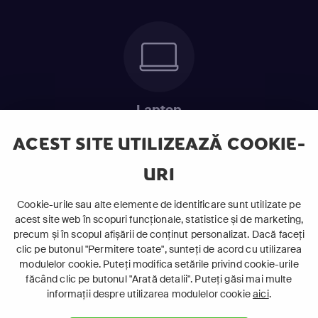
Laptop
Intră în pat și urmărește acel episod incitant.
ACEST SITE UTILIZEAZĂ COOKIE-
URI
ABONEAZĂ-TE ACUM
Cookie-urile sau alte elemente de identificare sunt utilizate pe
acest site web în scopuri funcționale, statistice și de marketing,
Cerințe de sistem
precum și în scopul afișării de conținut personalizat. Dacă faceți
clic pe butonul "Permitere toate", sunteți de acord cu utilizarea
modulelor cookie. Puteți modifica setările privind cookie-urile
făcând clic pe butonul "Arată detalii". Puteți găsi mai multe
informații despre utilizarea modulelor cookie
aici
.