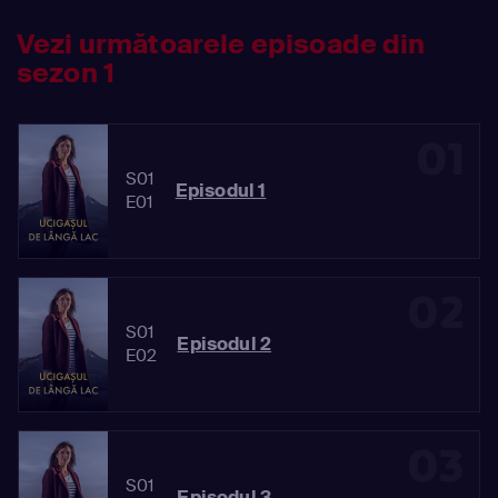
Vezi următoarele episoade din
sezon 1
01
S01
Episodul 1
E01
02
S01
Episodul 2
E02
03
S01
Episodul 3