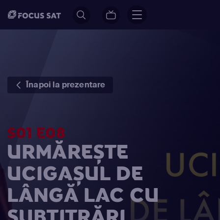
Înapoi la prezentare
S01 E08
URMĂREȘTE
UCIGAȘUL DE
LÂNGĂ LAC CU
SUBTITRĂRI