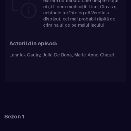
extrem de tulburătoare despre soțul
ei și îi cere explicații. Lise, Clovis și
echipele lor înțeleg că Varella a
dispărut, cel mai probabil răpită de
criminalul de pe malul lacului.
Actorii din episod:
Lannick Gautry
,
Julie De Bona
,
Marie-Anne Chazel
Sezon 1