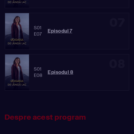
07
S01
Episodul 7
E07
08
S01
Episodul 8
E08
Despre acest program