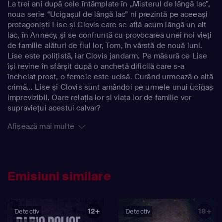
La trei ani după cele întâmplate în „Misterul de lângă lac”,
noua serie “Ucigașul de lângă lac” ni prezintă pe aceeași
protagoniști Lise și Clovis care se află acum lângă un alt
lac, în Annecy, și se confruntă cu provocarea unei noi vieți
de familie alături de fiul lor, Tom, în vârstă de nouă luni.
Lise este polițistă, iar Clovis jandarm. Pe măsură ce Lise
își revine în sfârșit după o anchetă dificilă care s-a
încheiat prost, o femeie este ucisă. Curând urmează o altă
crimă... Lise și Clovis sunt amândoi pe urmele unui ucigaș
imprevizibil. Oare relația lor și viața lor de familie vor
supraviețui acestui calvar?
Afișează mai multe
Emisiuni similare
12+
18+
Detectiv
Detectiv