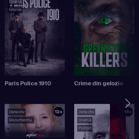
Dramă
Istorie
Paris Police 1910
Crime din gelozie
12+
16+
Detectiv
Detectiv
Documentar
Dramă
Polițist