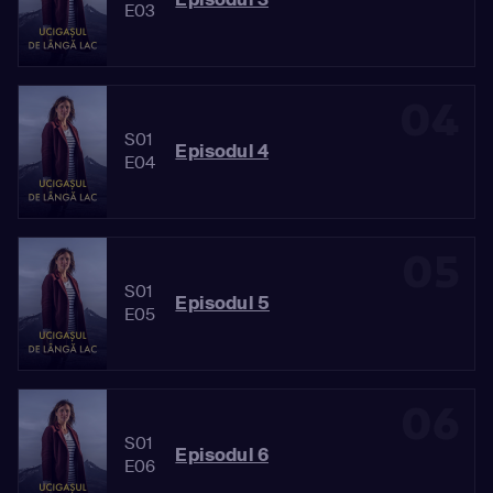
E03
04
S01
Episodul 4
E04
05
S01
Episodul 5
E05
06
S01
Episodul 6
E06