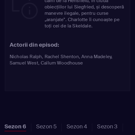
câini de la Hensfield, în ciuda
obiecțiilor lui Siegfried, și descoperă
manevre ilegale, pentru curse
„aranjate". Charlotte îi cunoaște pe
toți cei de la Skeldale.
Actorii din episod:
Nicholas Ralph
,
Rachel Shenton
,
Anna Madeley
,
Samuel West
,
Callum Woodhouse
Sezon 6
Sezon 5
Sezon 4
Sezon 3