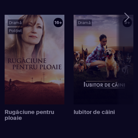
16+
9+
Dramă
Dramă
Polițist
Rugăciune pentru
Iubitor de câini
ploaie