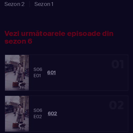
Sezon 2
Sezon 1
Vezi următoarele episoade din
sezon 6
01
S06
601
E01
02
S06
602
E02