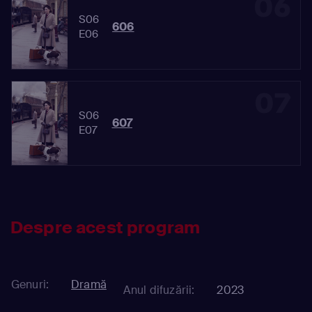
06
S06
606
E06
07
S06
607
E07
Despre acest program
Genuri:
Dramă
Anul difuzării:
2023