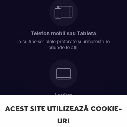
Telefon mobil sau Tabletă
Ia cu tine serialele preferate și urmărește-le
oriunde te afli.
Laptop
Intră în pat și urmărește acel episod incitant.
ACEST SITE UTILIZEAZĂ COOKIE-
URI
ABONEAZĂ-TE ACUM