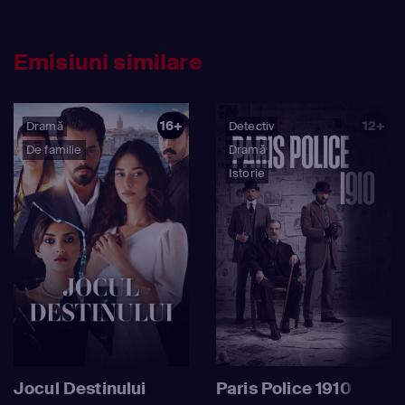
Emisiuni similare
16+
12+
Dramă
Detectiv
De familie
Dramă
Istorie
Jocul Destinului
Paris Police 1910