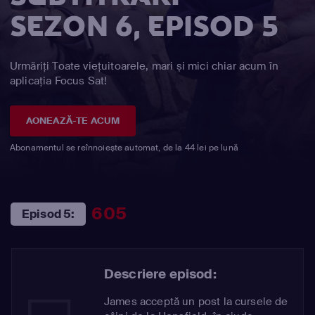
SEZON 6, EPISOD 5
Urmăriți Toate viețuitoarele, mari și mici chiar acum în
aplicația Focus Sat!
AONEAZĂ-TE ACUM
Abonamentul se reînnoiește automat, de la 44 lei pe lună
605
Episod 5:
Descriere episod:
James acceptă un post la cursele de