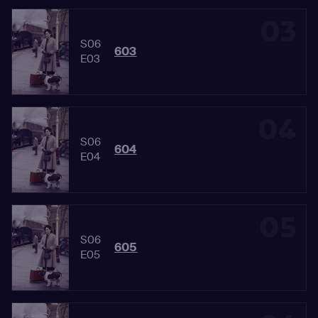
03
S06
603
E03
04
S06
604
E04
05
S06
605
E05