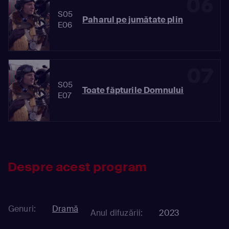
06
S05
Paharul pe jumătate plin
E06
07
S05
Toate făpturile Domnului
E07
Despre acest program
Genuri:
Dramă
Anul difuzării:
2023