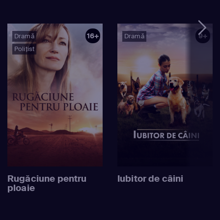
16+
9+
Dramă
Dramă
Polițist
Rugăciune pentru
Iubitor de câini
ploaie