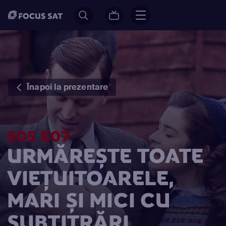
Înapoi la prezentare
S05 E07
URMĂREȘTE TOATE
VIEȚUITOARELE,
MARI ȘI MICI CU
SUBTITRĂRI