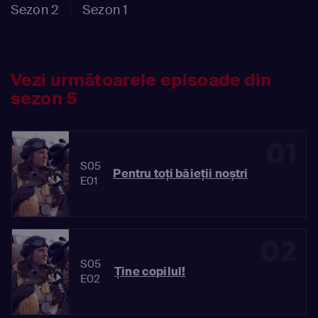
Sezon 2
Sezon 1
Vezi următoarele episoade din
sezon 5
01
S05
Pentru toți băieții noștri
E01
02
S05
Ține copilul!
E02