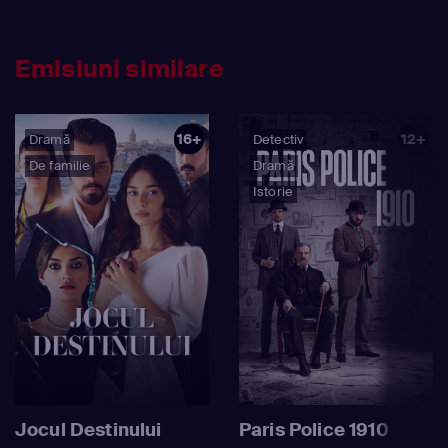
Emisiuni similare
16+
12+
Dramă
Detectiv
De familie
Dramă
Istorie
Jocul Destinului
Paris Police 1910