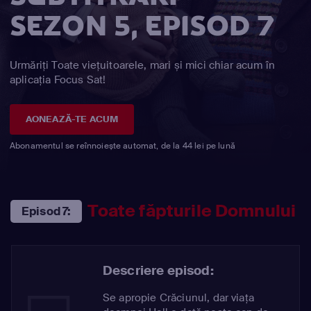
SEZON 5, EPISOD 7
Urmăriți Toate viețuitoarele, mari și mici chiar acum în
aplicația Focus Sat!
AONEAZĂ-TE ACUM
Abonamentul se reînnoiește automat, de la 44 lei pe lună
Toate făpturile Domnului
Episod 7:
Descriere episod:
Se apropie Crăciunul, dar viața