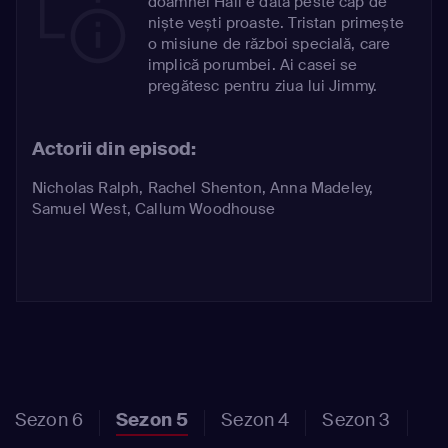
doamnei Hall e dată peste cap de
niște vești proaste. Tristan primește
o misiune de război specială, care
implică porumbei. Ai casei se
pregătesc pentru ziua lui Jimmy.
Actorii din episod:
Nicholas Ralph
,
Rachel Shenton
,
Anna Madeley
,
Samuel West
,
Callum Woodhouse
Sezon 6
Sezon 5
Sezon 4
Sezon 3