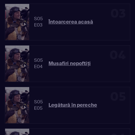
03
S05
Întoarcerea acasă
E03
04
S05
Musafiri nepoftiți
E04
05
S05
Legătură în pereche
E05