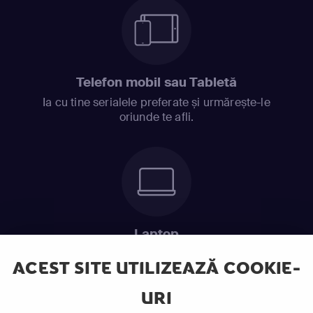
Telefon mobil sau Tabletă
Ia cu tine serialele preferate și urmărește-le
oriunde te afli.
Laptop
Intră în pat și urmărește acel episod incitant.
ACEST SITE UTILIZEAZĂ COOKIE-
URI
ABONEAZĂ-TE ACUM