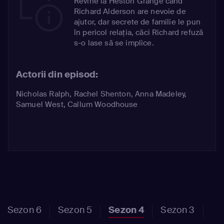
Revine la Heston Grange când
Richard Alderson are nevoie de
ajutor, dar secrete de familie le pun
în pericol relația, căci Richard refuză
s-o lase să se implice.
Actorii din episod:
Nicholas Ralph
,
Rachel Shenton
,
Anna Madeley
,
Samuel West
,
Callum Woodhouse
Sezon 6
Sezon 5
Sezon 4
Sezon 3