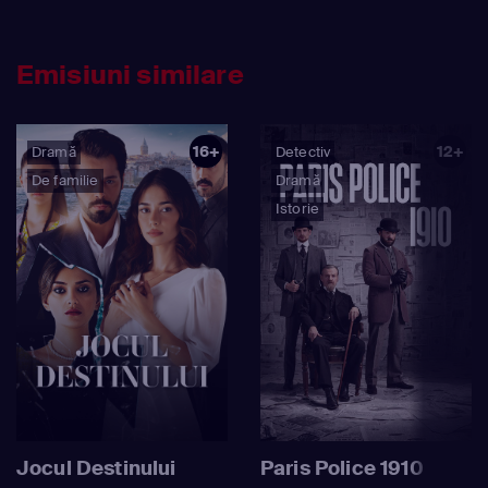
Emisiuni similare
16+
12+
Dramă
Detectiv
De familie
Dramă
Istorie
Jocul Destinului
Paris Police 1910