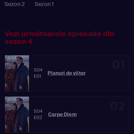
Sezon 2
Sezon 1
Vezi următoarele episoade din
sezon 4
01
S04
Planuri de viitor
E01
02
S04
Carpe Diem
E02