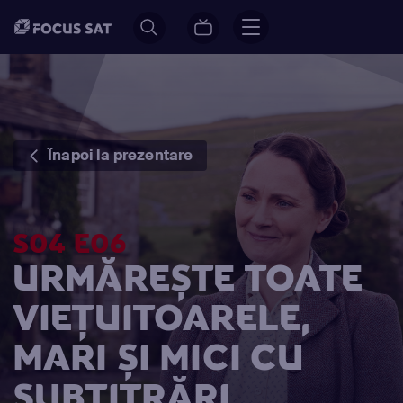
Înapoi la prezentare
S04 E06
URMĂREȘTE TOATE
VIEȚUITOARELE,
MARI ȘI MICI CU
SUBTITRĂRI