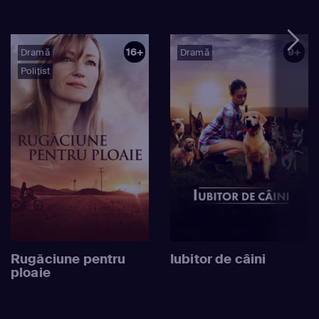
16+
9+
Dramă
Dramă
Polițist
Rugăciune pentru
Iubitor de câini
ploaie