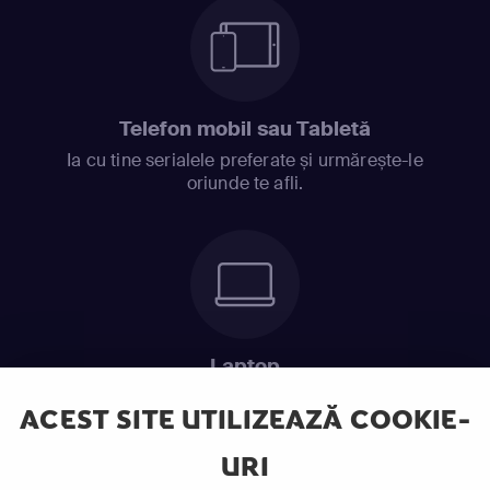
Telefon mobil sau Tabletă
Ia cu tine serialele preferate și urmărește-le
oriunde te afli.
Laptop
Intră în pat și urmărește acel episod incitant.
ACEST SITE UTILIZEAZĂ COOKIE-
URI
ABONEAZĂ-TE ACUM