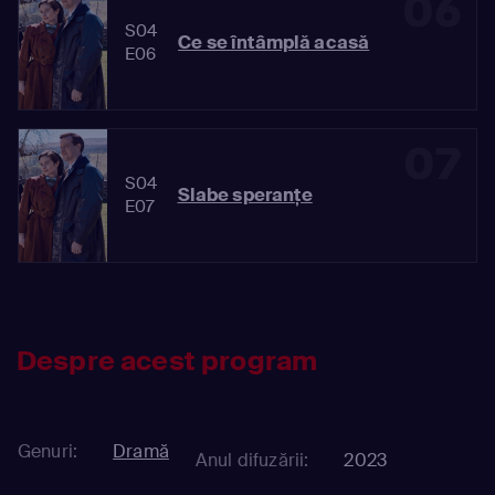
06
S04
Ce se întâmplă acasă
E06
07
S04
Slabe speranțe
E07
Despre acest program
Genuri:
Dramă
Anul difuzării:
2023