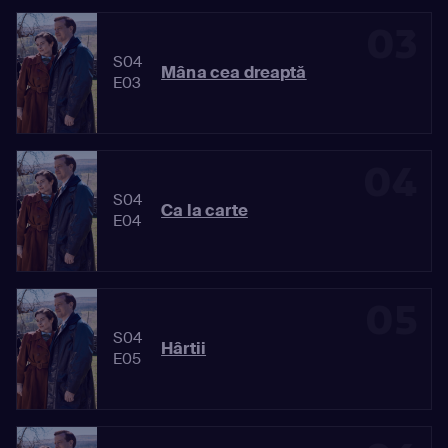
03
S04
Mâna cea dreaptă
E03
04
S04
Ca la carte
E04
05
S04
Hârtii
E05