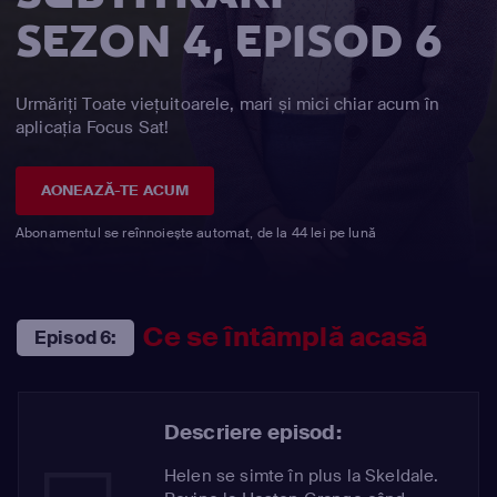
SEZON 4, EPISOD 6
Urmăriți Toate viețuitoarele, mari și mici chiar acum în
aplicația Focus Sat!
AONEAZĂ-TE ACUM
Abonamentul se reînnoiește automat, de la 44 lei pe lună
Ce se întâmplă acasă
Episod 6:
Descriere episod:
Helen se simte în plus la Skeldale.