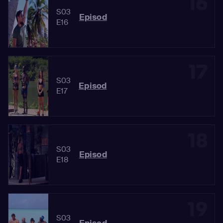
16
S03
Episod
E16
17
S03
Episod
E17
18
S03
Episod
E18
19
S03