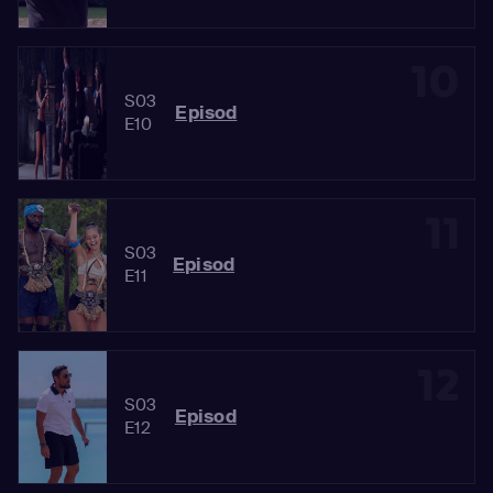
10
S03
Episod
E10
11
S03
Episod
E11
12
S03
Episod
E12