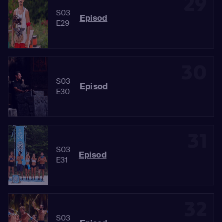
29
S03
Episod
E29
30
S03
Episod
E30
31
S03
Episod
E31
32
S03