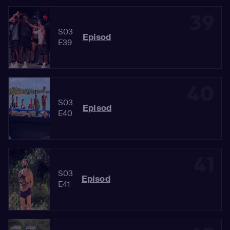
39
S03
Episod
E39
40
S03
Episod
E40
41
S03
Episod
E41