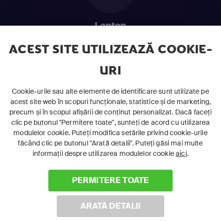
Laptop
Intră în pat și urmărește acel episod incitant.
ACEST SITE UTILIZEAZĂ COOKIE-
URI
ABONEAZĂ-TE ACUM
Cookie-urile sau alte elemente de identificare sunt utilizate pe
acest site web în scopuri funcționale, statistice și de marketing,
Cerințe de sistem
precum și în scopul afișării de conținut personalizat. Dacă faceți
clic pe butonul "Permitere toate", sunteți de acord cu utilizarea
modulelor cookie. Puteți modifica setările privind cookie-urile
făcând clic pe butonul "Arată detalii". Puteți găsi mai multe
informații despre utilizarea modulelor cookie
aici
.
PERMITERE TOATE
©
2026 Canal+ Luxembourg S. à r.l. - Toate drepturile rezervate
Focus Sat este o marcă înregistrată aparținând Canal+
ARATĂ DETALII
Luxembourg S. à r.l.
Rue Albert Borschette 4, L-1246 Luxemburg | R.C.S. Luxemburg: