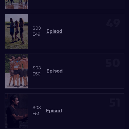
49
S03
Episod
E49
50
S03
Episod
E50
51
S03
Episod
E51