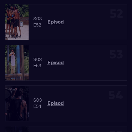
52
S03
Episod
E52
53
S03
Episod
E53
54
S03
Episod
E54