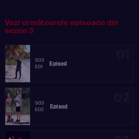
Vezi următoarele episoade din
sezon 3
01
S03
Episod
E01
02
S03
Episod
E02