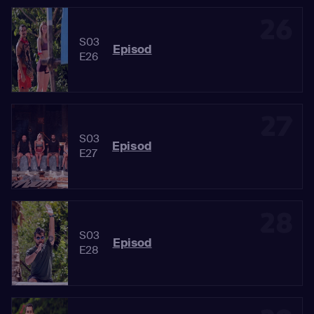
26
S03
Episod
E26
27
S03
Episod
E27
28
S03
Episod
E28