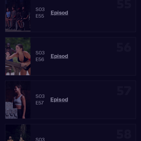
55
S03
Episod
E55
56
S03
Episod
E56
57
S03
Episod
E57
58
S03