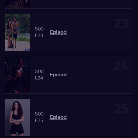
23
S03
Episod
E23
24
S03
Episod
E24
25
S03
Episod
E25