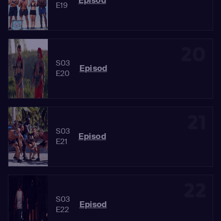
Episod
E19
20
S03
Episod
E20
21
S03
Episod
E21
22
S03
Episod
E22