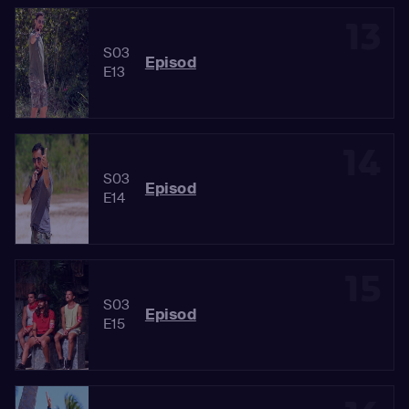
13
S03
Episod
E13
14
S03
Episod
E14
15
S03
Episod
E15