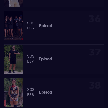
36
S03
Episod
E36
37
S03
Episod
E37
38
S03
Episod
E38