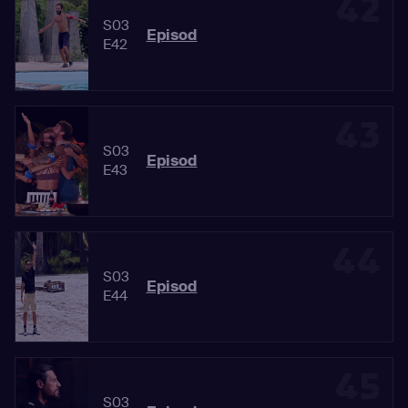
42
S03
Episod
E42
43
S03
Episod
E43
44
S03
Episod
E44
45
S03