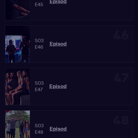
Episod
E45
46
S03
Episod
E46
47
S03
Episod
E47
48
S03
Episod
E48