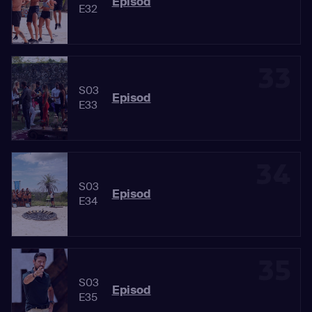
Episod
E32
33
S03
Episod
E33
34
S03
Episod
E34
35
S03
Episod
E35