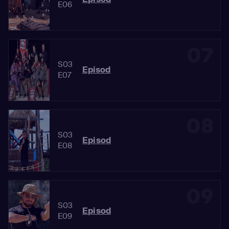
E06
07
S03
Episod
E07
08
S03
Episod
E08
09
S03
Episod
E09