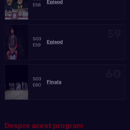
Episod
E58
59
S03
Episod
E59
60
S03
Finala
E60
Despre acest program