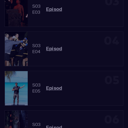
03
S03
Episod
E03
04
S03
Episod
E04
05
S03
Episod
E05
06
S03
Episod