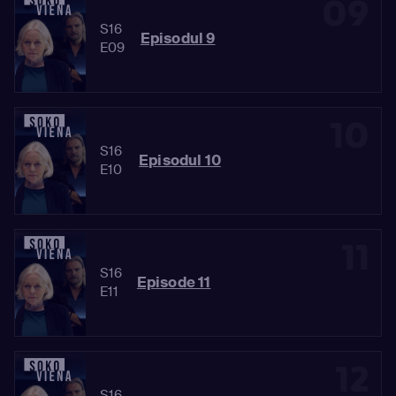
09
S16
Episodul 9
E09
10
S16
Episodul 10
E10
11
S16
Episode 11
E11
12
S16