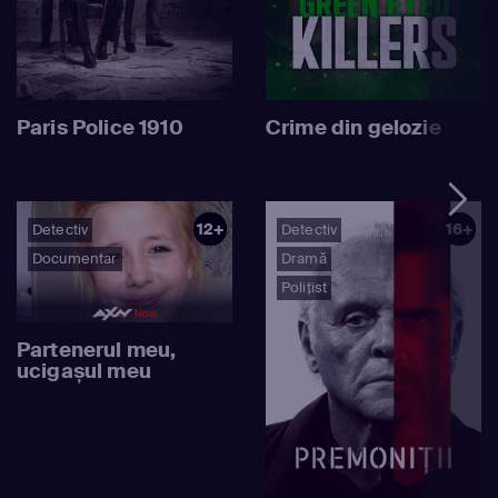
Paris Police 1910
Crime din gelozie
12+
16+
Detectiv
Detectiv
Documentar
Dramă
Polițist
Partenerul meu,
ucigașul meu