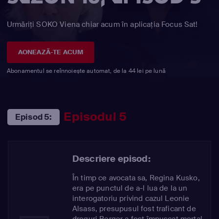
Urmăriți SOKO Viena chiar acum în aplicația Focus Sat!
AONEAZĂ-TE ACUM
Abonamentul se reînnoiește automat, de la 44 lei pe lună
Episodul 5
Episod 5:
Descriere episod:
În timp ce avocata sa, Regina Kusko,
era pe punctul de a-l lua de la un
interogatoriu privind cazul Leonie
Alsass, presupusul fost traficant de
droguri Berger a fost împușcat mortal