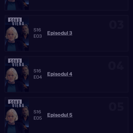
03
S16
Episodul 3
E03
04
S16
Episodul 4
E04
05
S16
Episodul 5
E05