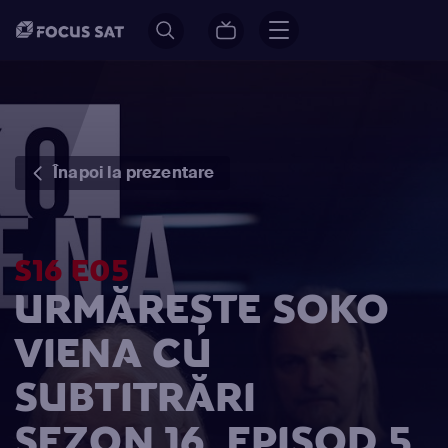
Înapoi la prezentare
S16 E05
URMĂREȘTE SOKO
VIENA CU
SUBTITRĂRI
SEZON 16, EPISOD 5