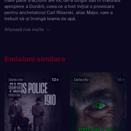
mare parte a acțiunii are loc de-a lungul sau în imediata
apropiere a Dunării, ceea ce a fost inițial o provocare
pentru anchetatorul Carl Ribarski, alias Major, care a
trebuit să-și învingă teama de apă.
Afișează mai multe
Emisiuni similare
12+
18+
Detectiv
Detectiv
Dramă
Istorie