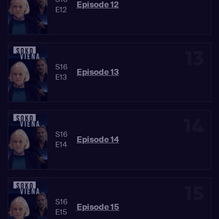
Episode 12
E12
13
S16
Episode 13
E13
14
S16
Episode 14
E14
15
S16
Episode 15
E15