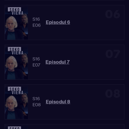
06
S16
Episodul 6
E06
07
S16
Episodul 7
E07
08
S16
Episodul 8
E08