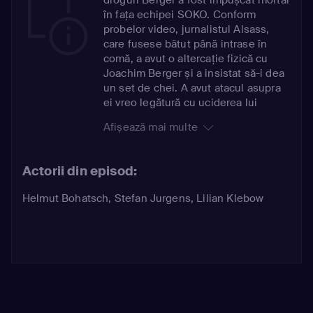
în fața echipei SOKO. Conform
probelor video, jurnalistul Alsass,
care fusese bătut până intrase în
comă, a avut o altercație fizică cu
Joachim Berger și a insistat să-i dea
un set de chei. A avut atacul asupra
ei vreo legătură cu uciderea lui
Berger? Elisabeth Fürst, persoana de
Afișează mai multe
contact a lui Berger, a fost cea care a
scos la iveală informații despre acest
tip, care aparent exista doar de șase
Actorii din episod:
luni și fusese plasat în grija librarului
Werner Flick ca parte a unui program
Helmut Bohatsch
,
Stefan Jurgens
,
Lilian Klebow
de reabilitare. Arvid Reinke, așa cum
era de fapt cunoscut, nu era doar
angajat al companiei farmaceutice
germane Votec, ci și cercetătorul
principal în producerea unui
analgezic aprobat, care însă avea ca
efecte secundare riscul de a
declanșa stop cardiac. Dar de ce a