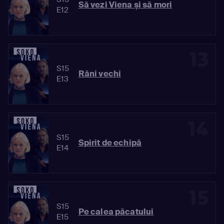
Să vezi Viena și să mori
E12
13
S15
Răni vechi
E13
14
S15
Spirit de echipă
E14
15
S15
Pe calea păcatului
E15