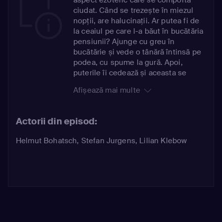
ciudat. Când se trezește în miezul
nopții, are halucinații. Ar putea fi de
la ceaiul pe care l-a băut în bucătăria
pensiunii? Ajunge cu greu în
bucătărie și vede o tânără întinsă pe
podea, cu spume la gură. Apoi,
puterile îi cedează și aceasta se
prăbușește. Șeful Unității Speciale
Afișează mai multe
de Investigații din Viena îl întâlnește
a doua zi pe Dr. Helmreich, șeful
grupului, care o cunoscuse pe tânără
Actorii din episod:
cu o zi înainte. Se spune că Anna
Kissing avusese un mic accident și
Helmut Bohatsch
,
Stefan Jurgens
,
Lilian Klebow
părăsise deja pensiunea. Conform
testului rapid al Dr. Beck, Wolf are
droguri în organism, ceea ce explică
halucinațiile ei. Dar Wolf este sigură
că Anna, care părea că era pe moarte,
nu a fost doar rodul imaginației sale.
Dr. Helmreich este cunoscut pentru
tratarea clienților săi cu substanțe