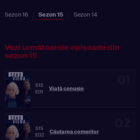
ilegale, lucru pe care toți îl neagă
pentru a-i proteja reputația. La scurt
Sezon 16
Sezon 15
Sezon 14
timp după aceea, trupul Annei este
găsit lângă pensiune. Avea droguri în
sânge și fusese sufocată.
Vezi următoarele episoade din
sezon 15
01
S15
Viață cenușie
E01
02
S15
Căutarea comorilor
E02