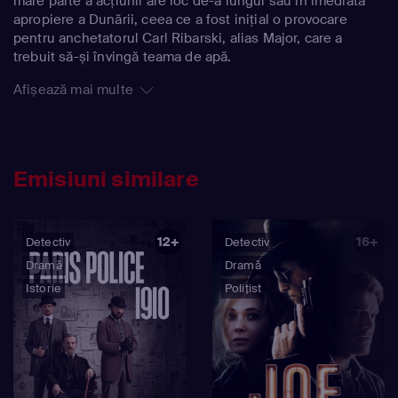
mare parte a acțiunii are loc de-a lungul sau în imediata
apropiere a Dunării, ceea ce a fost inițial o provocare
pentru anchetatorul Carl Ribarski, alias Major, care a
trebuit să-și învingă teama de apă.
Afișează mai multe
Emisiuni similare
12+
16+
Detectiv
Detectiv
Dramă
Dramă
Istorie
Polițist