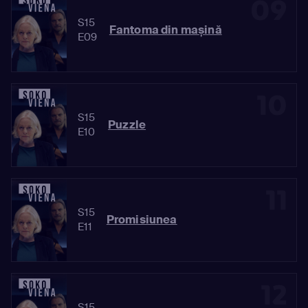
09
S15
Fantoma din mașină
E09
10
S15
Puzzle
E10
11
S15
Promisiunea
E11
12
S15