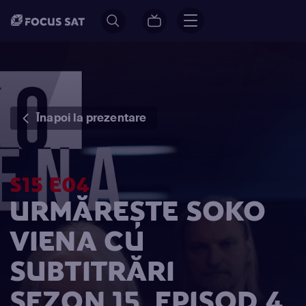
Înapoi la prezentare
S15 E04
URMĂREȘTE SOKO
VIENA CU
SUBTITRĂRI
SEZON 15, EPISOD 4