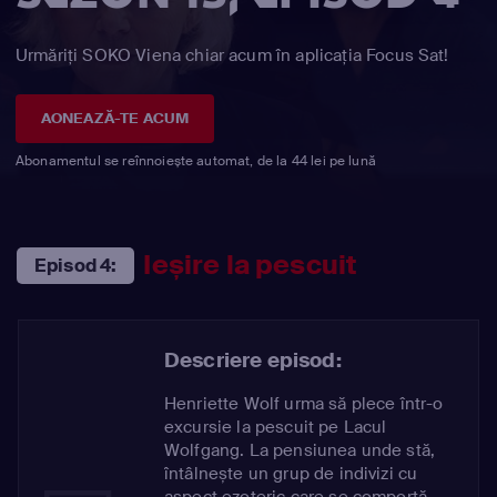
Urmăriți SOKO Viena chiar acum în aplicația Focus Sat!
AONEAZĂ-TE ACUM
Abonamentul se reînnoiește automat, de la 44 lei pe lună
Ieșire la pescuit
Episod 4:
Descriere episod:
Henriette Wolf urma să plece într-o
excursie la pescuit pe Lacul
Wolfgang. La pensiunea unde stă,
întâlnește un grup de indivizi cu
aspect ezoteric care se comportă