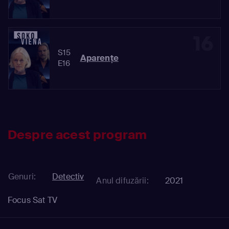
16
S15
Aparențe
E16
Despre acest program
Genuri:
Detectiv
Anul difuzării:
2021
Focus Sat TV