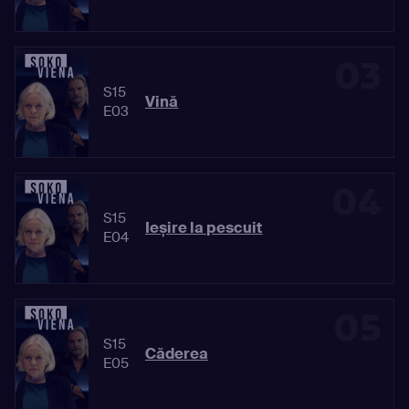
03
S15
Vină
E03
04
S15
Ieșire la pescuit
E04
05
S15
Căderea
E05