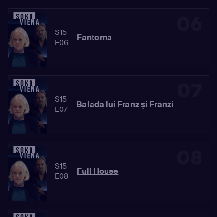
06
S15
Fantoma
E06
07
S15
Balada lui Franz și Franzi
E07
08
S15
Full House
E08