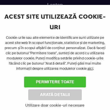
Laptop
Intră în pat și urmărește acel episod incitant.
ACEST SITE UTILIZEAZĂ COOKIE-
URI
ABONEAZĂ-TE ACUM
Cookie-urile sau alte elemente de identificare sunt utilizate pe
acest site web în scopuri funcționale, statistice și de marketing,
Cerințe de sistem
precum și în scopul afișării de conținut personalizat. Dacă faceți
clic pe butonul "Permitere toate", sunteți de acord cu utilizarea
modulelor cookie. Puteți modifica setările privind cookie-urile
făcând clic pe butonul "Arată detalii". Puteți găsi mai multe
informații despre utilizarea modulelor cookie
aici
.
PERMITERE TOATE
©
2026 Canal+ Luxembourg S. à r.l. - Toate drepturile rezervate
Focus Sat este o marcă înregistrată aparținând Canal+
ARATĂ DETALII
Luxembourg S. à r.l.
Rue Albert Borschette 4, L-1246 Luxemburg | R.C.S. Luxemburg:
Utilizare doar cookie-uri necesare
B 87.905