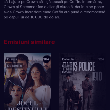
să-l ajute pe Crown să-l găsească pe Coffin. În urmărire,
Crown şi Screamer fac o alianţă ciudată, dar în cine poate
avea Crown încredere când Coffin are pusă o recompensă
pe capul lui de 10.000 de dolari.
Emisiuni similare
16+
12+
Dramă
Detectiv
De familie
Dramă
Istorie