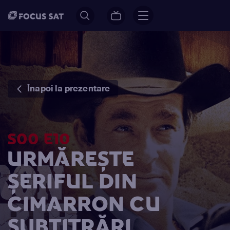
Înapoi la prezentare
S00 E10
URMĂREȘTE
ȘERIFUL DIN
CIMARRON CU
SUBTITRĂRI