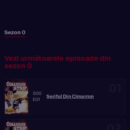
timp ce Hawkes îi urmăreşte.
Sezon 0
Vezi următoarele episoade din
sezon 0
01
S00
Şeriful Din Cimarron
E01
02