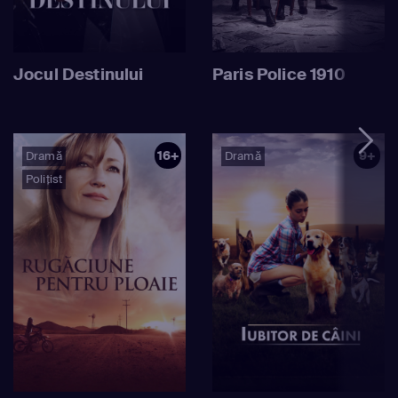
Jocul Destinului
Paris Police 1910
16+
9+
Dramă
Dramă
Polițist