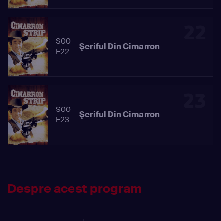
22
S00
Şeriful Din Cimarron
E22
23
S00
Şeriful Din Cimarron
E23
Despre acest program