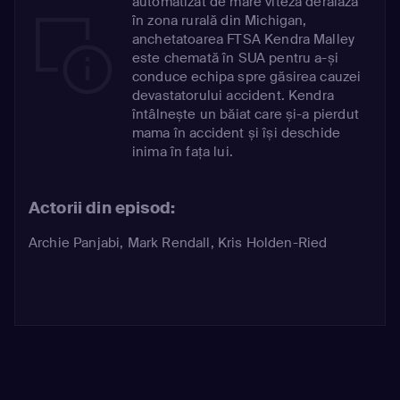
automatizat de mare viteză deraiază
în zona rurală din Michigan,
anchetatoarea FTSA Kendra Malley
este chemată în SUA pentru a-și
conduce echipa spre găsirea cauzei
devastatorului accident. Kendra
întâlnește un băiat care și-a pierdut
mama în accident și își deschide
inima în fața lui.
Actorii din episod:
Archie Panjabi
,
Mark Rendall
,
Kris Holden-Ried