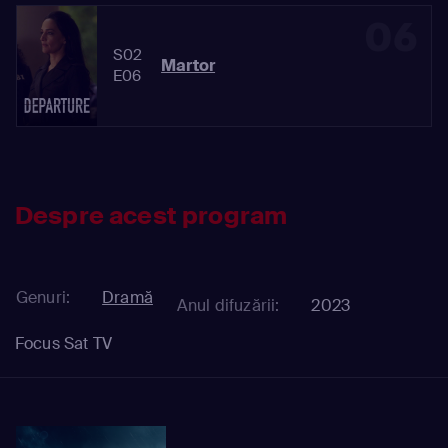
06
S02
Martor
E06
Despre acest program
Genuri:
Dramă
Anul difuzării:
2023
Focus Sat TV