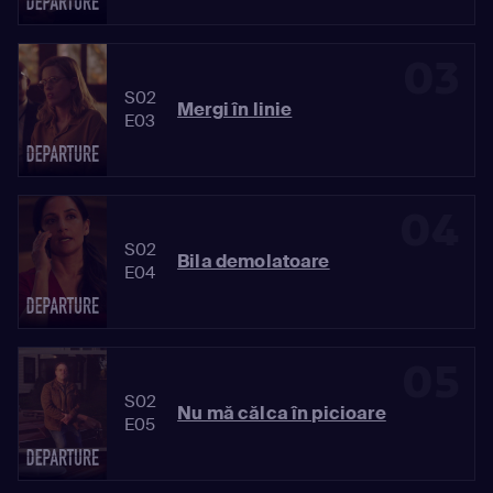
03
S02
Mergi în linie
E03
04
S02
Bila demolatoare
E04
05
S02
Nu mă călca în picioare
E05