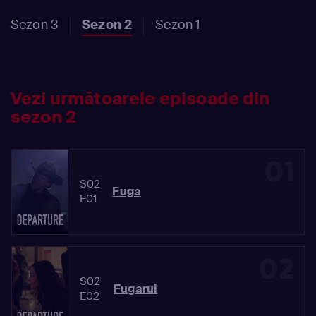
Sezon 3
Sezon 2
Sezon 1
Vezi următoarele episoade din
sezon 2
01
S02
Fuga
E01
02
S02
Fugarul
E02