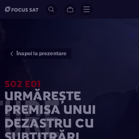
Înapoi la prezentare
S02 E01
URMĂREȘTE
PREMISA UNUI
DEZASTRU CU
SUBTITRĂRI