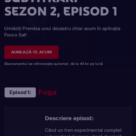
SEZON 2, EPISOD 1
Urmăriți Premisa unui dezastru chiar acum în aplicația
Focus Sat!
AONEAZĂ-TE ACUM
Abonamentul se reînnoiește automat, de la 44 lei pe lună
Fuga
Episod 1:
Descriere episod:
Când un tren experimental complet