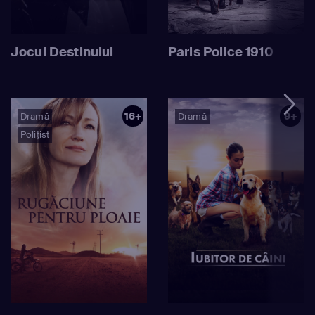
Jocul Destinului
Paris Police 1910
16+
9+
Dramă
Dramă
Polițist