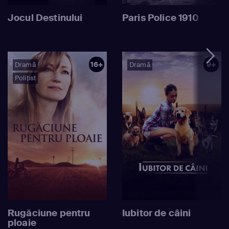
Jocul Destinului
Paris Police 1910
16+
9+
Dramă
Dramă
Polițist
Rugăciune pentru
Iubitor de câini
ploaie