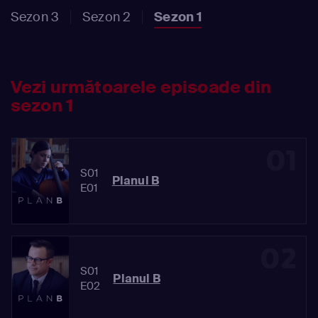
Sezon 3
Sezon 2
Sezon 1
Vezi următoarele episoade din
sezon 1
01
S01
Planul B
E01
02
S01
Planul B
E02