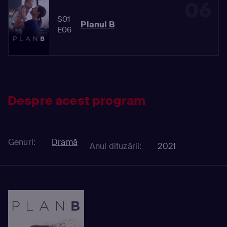
06
S01
Planul B
E06
Despre acest program
Genuri:
Dramă
Anul difuzării:
2021