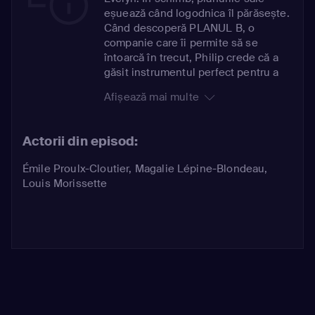
eșuează când logodnica îl părăsește.
Când descoperă PLANUL B, o
companie care îi permite să se
întoarcă în trecut, Philip crede că a
găsit instrumentul perfect pentru a
evita despărțirea și pentru a-și salva
Afișează mai multe
relația. Dar concentrându-se în
totalitate asupra relației cu Evelyn,
Philip pierde contractul mare și
Actorii din episod:
neglijează fratele său, Andrew, care
recidivează în alcool. Philip nu și-a
Émile Proulx-Cloutier
,
Magalie Lépine-Blondeau
,
imaginat niciodată că luarea de
Louis Morissette
decizii noi ar putea avea consecințe
atât de grave.