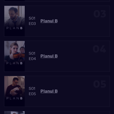
03
S01
Planul B
E03
04
S01
Planul B
E04
05
S01
Planul B
E05