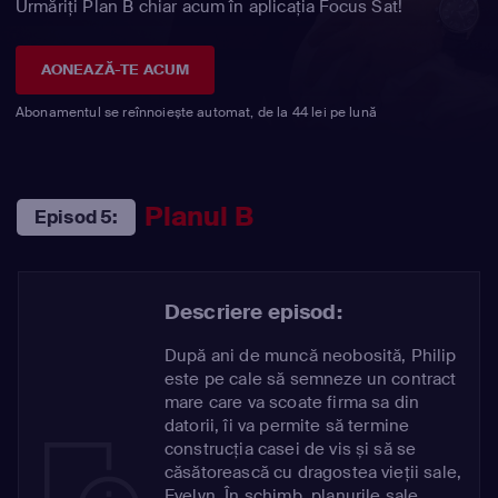
Urmăriți Plan B chiar acum în aplicația Focus Sat!
AONEAZĂ-TE ACUM
Abonamentul se reînnoiește automat, de la 44 lei pe lună
Planul B
Episod 5:
Descriere episod:
După ani de muncă neobosită, Philip
este pe cale să semneze un contract
mare care va scoate firma sa din
datorii, îi va permite să termine
construcția casei de vis și să se
căsătorească cu dragostea vieții sale,
Evelyn. În schimb, planurile sale