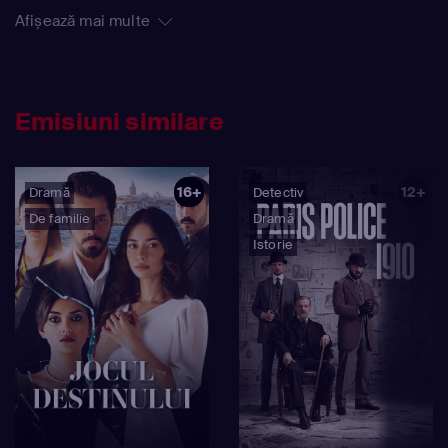
putea avea consecințe atât de grave.
Afișează mai multe
Emisiuni similare
16+
12+
Dramă
Detectiv
De familie
Dramă
Istorie