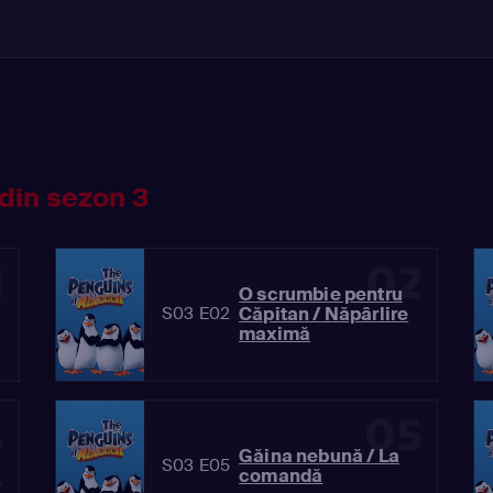
din sezon 3
1
02
O scrumbie pentru
Căpitan / Năpârlire
S03 E02
maximă
4
05
Găina nebună / La
S03 E05
e
comandă