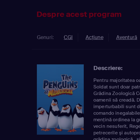
Despre acest program
Genuri:
CGI
Acţiune
Aventură
Descriere:
Pentru majoritatea oa
Soldat sunt doar patr
Grădina Zoologică Cen
oamenii să creadă. D
imperturbabili sunt de
comando inegalabile 
menţină ordinea la g
vecin nesuferit, Rege
petrecerile şi autopr
grădina zoologică...ş