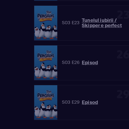
2
Tunelul iubirii /
S03 E23
Skipper e perfect
2
Episod
S03 E26
2
Episod
S03 E29