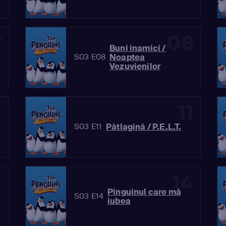
7
08
Buni inamici /
Noaptea
S03 E08
Vezuvienilor
0
11
Pătlagină / P.E.L.T.
S03 E11
3
14
Pinguinul care mă
S03 E14
iubea