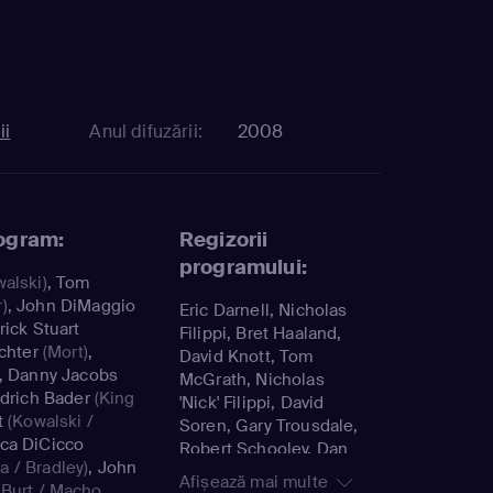
ii
Anul difuzării:
2008
rogram:
Regizorii
programului:
alski)
,
Tom
)
,
John DiMaggio
Eric Darnell, Nicholas
ick Stuart
Filippi, Bret Haaland,
chter
(Mort)
,
David Knott, Tom
,
Danny Jacobs
McGrath, Nicholas
drich Bader
(King
'Nick' Filippi, David
t
(Kowalski /
Soren, Gary Trousdale,
ca DiCicco
Robert Schooley, Dan
 / Bradley)
,
John
Povenmire, Simon J.
Afișează mai multe
 Burt / Macho