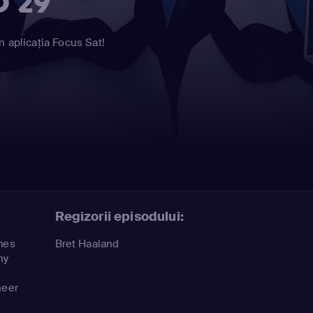
D 29
n aplicația Focus Sat!
Regizorii episodului:
mes
Bret Haaland
ny
e
heer