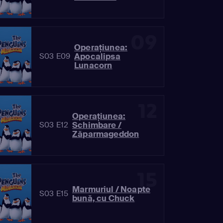
09
Operaţiunea:
Apocalipsa
S03 E09
Lunacorn
12
Operaţiunea:
Schimbare /
S03 E12
Zăparmageddon
15
Marmuriul / Noapte
S03 E15
bună, cu Chuck