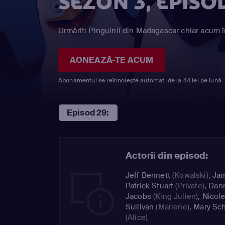
SEZON 3, EPISO
Urmăriți Pinguinii din Madagascar chiar acum î
AONEAZĂ-TE ACUM
Abonamentul se reînnoiește automat, de la 44 lei pe lună
Episod 29:
Actorii din episod:
Jeff Bennett
(Kowalski)
,
Ja
Patrick Stuart
(Private)
,
Dan
Jacobs
(King Julien)
,
Nicol
Sullivan
(Marlene)
,
Mary Sc
(Alice)