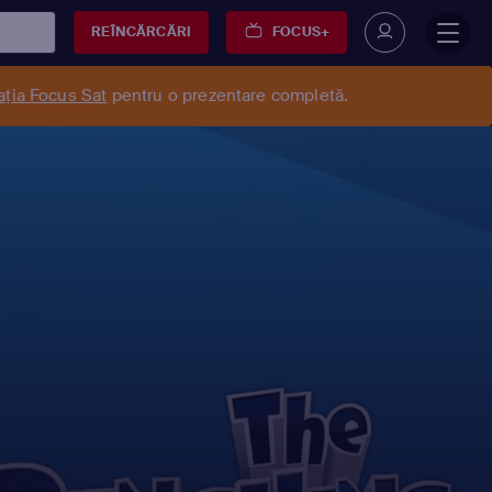
REÎNCĂRCĂRI
FOCUS+
ația Focus Sat
pentru o prezentare completă.