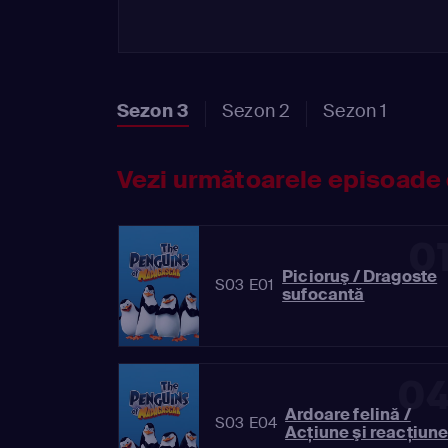
Sezon 3
Sezon 2
Sezon 1
Vezi următoarele episoade 
0
Picioruş / Dragoste
S03 E01
sufocantă
0
Ardoare felină /
S03 E04
Acţiune şi reacţiun