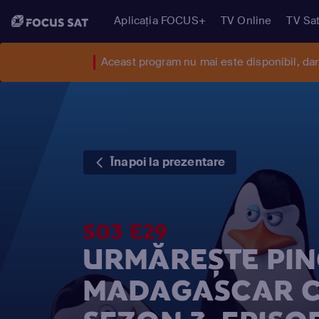
Aplicația FOCUS+
TV Online
TV Sat
Aceast program nu mai este disponibil, da
Înapoi la prezentare
S03 E29
URMĂREȘTE PING
MADAGASCAR C