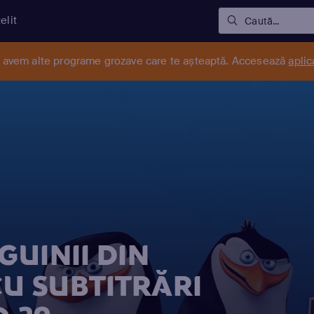
elit
Caută...
r avem alte programe grozave care te așteaptă. Accesează
aplic
UINII DIN
U SUBTITRĂRI