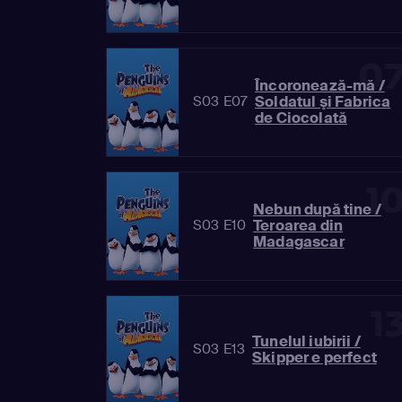
0
Încoronează-mă /
Soldatul şi Fabrica
S03 E07
de Ciocolată
1
Nebun după tine /
Teroarea din
S03 E10
Madagascar
1
Tunelul iubirii /
S03 E13
Skipper e perfect