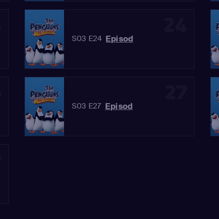
3
24
Episod
S03 E24
6
27
Episod
S03 E27
9