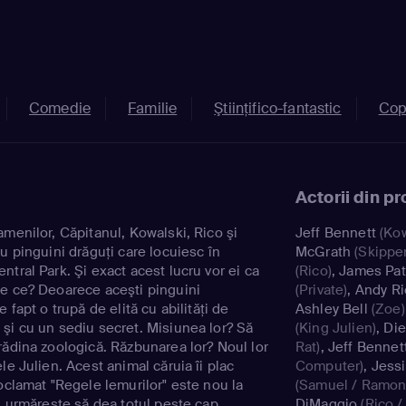
Comedie
Familie
Ştiinţifico-fantastic
Cop
Actorii din p
menilor, Căpitanul, Kowalski, Rico şi
Jeff Bennett
(Kow
u pinguini drăguţi care locuiesc în
McGrath
(Skipper
tral Park. Şi exact acest lucru vor ei ca
(Rico)
,
James Patr
e ce? Deoarece aceşti pinguini
(Private)
,
Andy Ri
 fapt o trupă de elită cu abilităţi de
Ashley Bell
(Zoe)
şi cu un sediu secret. Misiunea lor? Să
(King Julien)
,
Die
rădina zoologică. Răzbunarea lor? Noul lor
Rat)
,
Jeff Bennet
le Julien. Acest animal căruia îi plac
Computer)
,
Jessi
oclamat "Regele lemurilor" este nou la
(Samuel / Ramona
i urmăreşte să dea totul peste cap.
DiMaggio
(Rico /