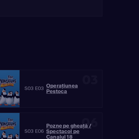
03
Operaţiunea
S03 E03
Pestoca
06
Pozne pe gheaţă /
Spectacol pe
S03 E06
Canalul 18