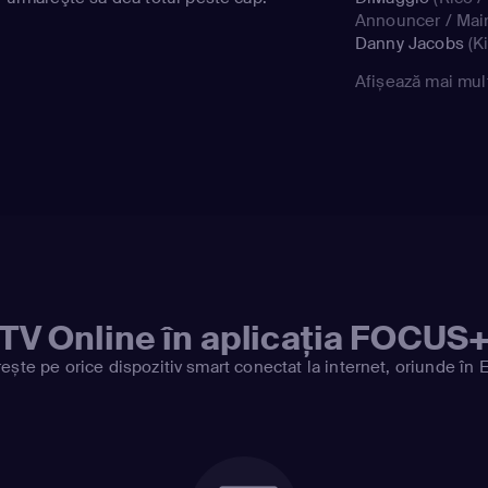
Announcer / Mai
Danny Jacobs
(Ki
Hornet #1)
,
Dee B
Afișează mai mul
(Pete Peters / G
Bennett
(Chuck C
Chameleons / Ko
DiMaggio
(Rico /
Person #1)
,
Dann
Julien / Roy / Cit
Bennett
(Kowalsk
/ Chameleons)
,
J
(Rico / Space Sq
(Kowalski / Chuc
Patrick Stuart
(Pr
TV Online în aplicația FOCUS
#2)
ește pe orice dispozitiv smart conectat la internet, oriunde în 