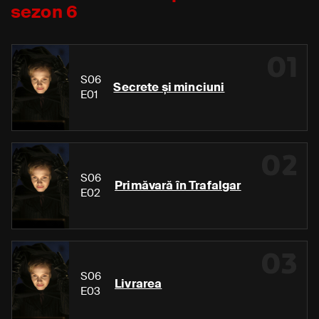
sezon 6
01
S06
Secrete și minciuni
E01
02
S06
Primăvară în Trafalgar
E02
03
S06
Livrarea
E03