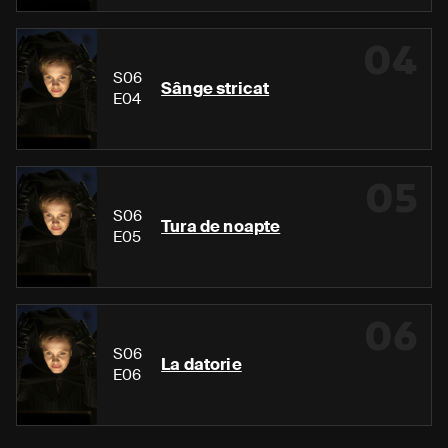
04
S06
Sânge stricat
E04
05
S06
Tura de noapte
E05
06
S06
La datorie
E06