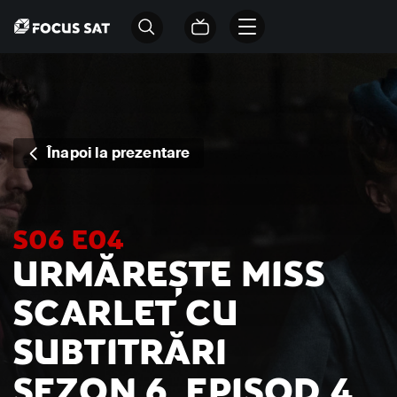
Înapoi la prezentare
S06 E04
URMĂREȘTE MISS
SCARLET CU
SUBTITRĂRI
SEZON 6, EPISOD 4