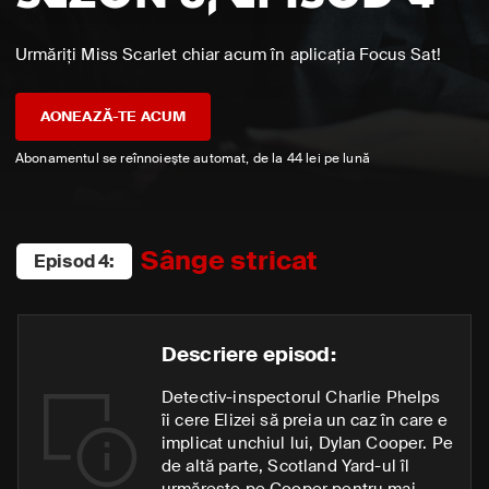
Urmăriți Miss Scarlet chiar acum în aplicația Focus Sat!
AONEAZĂ-TE ACUM
Abonamentul se reînnoiește automat, de la 44 lei pe lună
Sânge stricat
Episod 4:
Descriere episod:
Detectiv-inspectorul Charlie Phelps
îi cere Elizei să preia un caz în care e
implicat unchiul lui, Dylan Cooper. Pe
de altă parte, Scotland Yard-ul îl
urmărește pe Cooper pentru mai