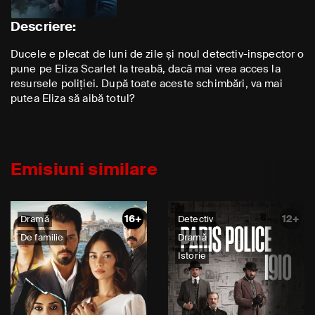
Descriere:
Ducele e plecat de luni de zile și noul detectiv-inspector o
pune pe Eliza Scarlet la treabă, dacă mai vrea acces la
resursele poliției. După toate aceste schimbări, va mai
putea Eliza să aibă totul?
Emisiuni similare
16+
12+
Dramă
Detectiv
De familie
Dramă
Istorie