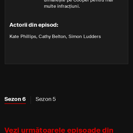
multe infracțiuni.
Actorii din episod:
Kate Phillips
,
Cathy Belton
,
Simon Ludders
Sezon 6
Sezon 5
Vezi următoarele episoade din