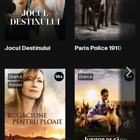
Jocul Destinului
Paris Police 1910
16+
9+
Dramă
Dramă
Polițist