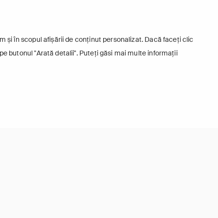
 și în scopul afișării de conținut personalizat. Dacă faceți clic
pe butonul "Arată detalii". Puteți găsi mai multe informații
ie
Iubitor de câini