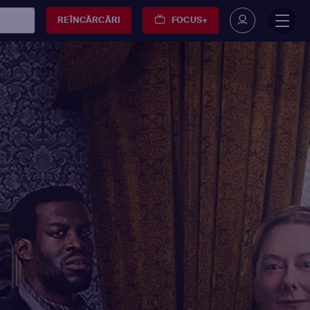
REÎNCĂRCĂRI
FOCUS+