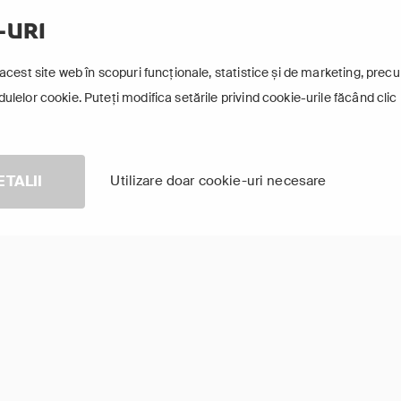
-URI
acest site web în scopuri funcționale, statistice și de marketing, precum
lelor cookie. Puteți modifica setările privind cookie-urile făcând clic 
ETALII
Utilizare doar cookie-uri necesare
 Police 1910
Rugăciune pentru ploa
Arată-le pe toate