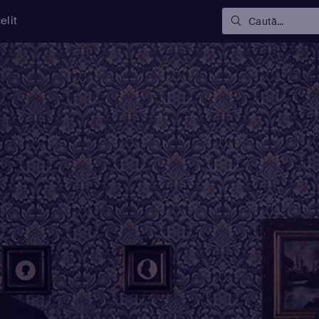
elit
Caută...