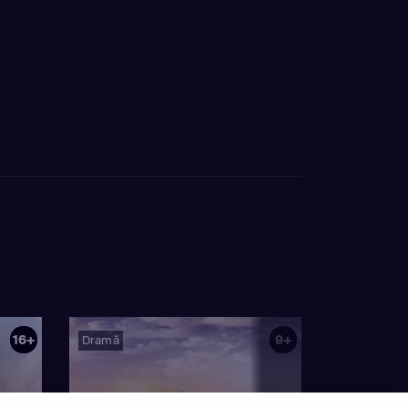
16+
9+
Dramă