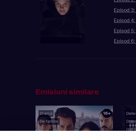
Episod 3:
Episod 4:
Episod 5:
Episod 6:
Emisiuni similare
16+
Dramă
Detec
De familie
Dra
Istor