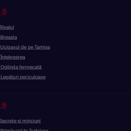
 5
Rivalul
 Breasla
 Ucigașul de pe Tamisa
 Înțelegerea
 Oglinda fermecată
 Legături periculoase
 6
 Secrete și minciuni
 Primăvară în Trafalgar