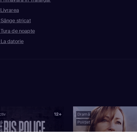
 Livrarea
 Sânge stricat
 Tura de noapte
 La datorie
12+
tiv
Dramă
mă
Polițist
ie