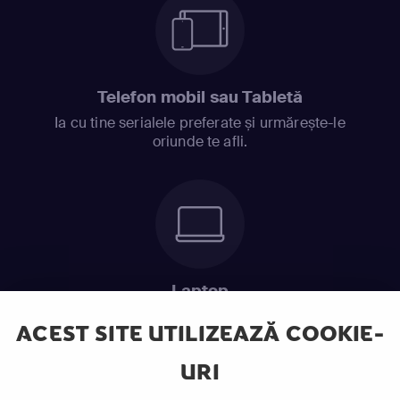
Telefon mobil sau Tabletă
Ia cu tine serialele preferate și urmărește-le
oriunde te afli.
Laptop
Intră în pat și urmărește acel episod incitant.
ACEST SITE UTILIZEAZĂ COOKIE-
URI
ABONEAZĂ-TE ACUM