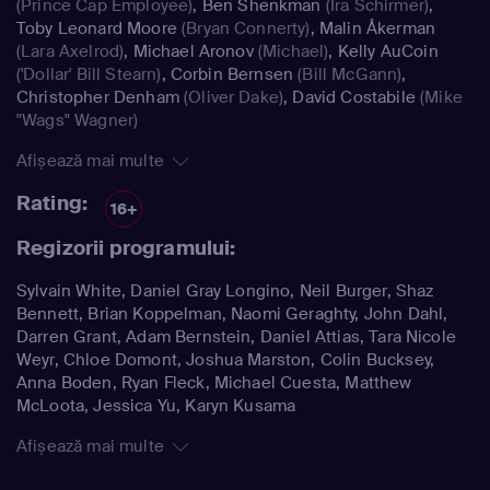
(Prince Cap Employee)
,
Ben Shenkman
(Ira Schirmer)
,
Toby Leonard Moore
(Bryan Connerty)
,
Malin Åkerman
(Lara Axelrod)
,
Michael Aronov
(Michael)
,
Kelly AuCoin
('Dollar' Bill Stearn)
,
Corbin Bernsen
(Bill McGann)
,
Christopher Denham
(Oliver Dake)
,
David Costabile
(Mike
"Wags" Wagner)
Afișează mai multe
Rating:
16+
Regizorii programului:
Sylvain White, Daniel Gray Longino, Neil Burger, Shaz
Bennett, Brian Koppelman, Naomi Geraghty, John Dahl,
Darren Grant, Adam Bernstein, Daniel Attias, Tara Nicole
Weyr, Chloe Domont, Joshua Marston, Colin Bucksey,
Anna Boden, Ryan Fleck, Michael Cuesta, Matthew
McLoota, Jessica Yu, Karyn Kusama
Afișează mai multe