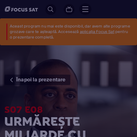
Aceast program nu mai este disponibil, dar avem alte programe
grozave care te așteaptă. Accesează
aplicația Focus Sat
pentru
o prezentare completă.
Înapoi la prezentare
S07 E08
URMĂREȘTE
MILIARDE CU