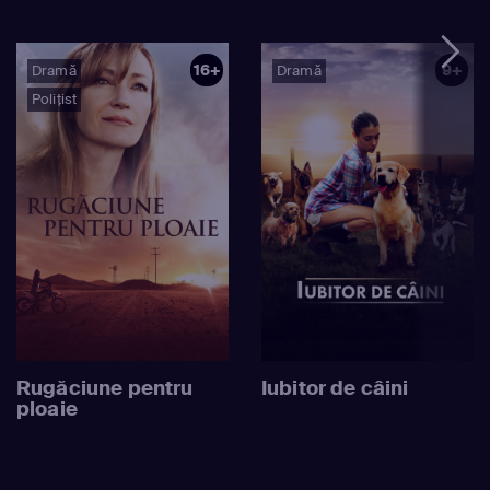
16+
9+
Dramă
Dramă
Polițist
Rugăciune pentru
Iubitor de câini
ploaie