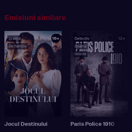
Emisiuni similare
16+
12+
Dramă
Detectiv
De familie
Dramă
Istorie
Jocul Destinului
Paris Police 1910