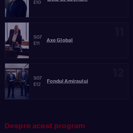
E10
11
S07
Axe Global
E11
12
S07
Fondul Amiraului
E12
Despre acest program