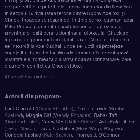
Emmy şi Globul de Aur, joacă într-o dramă complexă
despre politicile puterii din lumea finanţelor din New York.
În sezonul 5, rivalitatea feroce dintre Bobby Axelrod şi
Chuck Rhoades se reaprinde, în timp ce noi duşmani apar.
Mike Prince, pionierul impactului social, reprezintă o
ameninţare reală pentru dominaţia lui Axe, iar Chuck se
luptă cu un procuror formidabil. Taylor Mason trebuie să
se întoarcă la Axe Capital, unde se luptă să protejeze
angajaţii şi bunurile lor. Wendy Rhoades îşi reevaluează
loialităţile şi formează o alianţă nouă surprinzătoare, care
o pune în conflict cu Chuck şi Axe.
Afișează mai multe
Actorii din program:
Paul Giamatti
(Chuck Rhoades)
,
Damian Lewis
(Bobby
Axelrod)
,
Maggie Siff
(Wendy Rhoades)
,
Babak Tafti
(Bradford Luke)
,
Corey Stoll
(Mike Prince)
,
Asia Kate Dillon
(Taylor Mason)
,
David Costabile
(Mike 'Wags' Wagner)
,
Condola Rashad
(Kate Sacker)
,
Thomas J. O'Connor