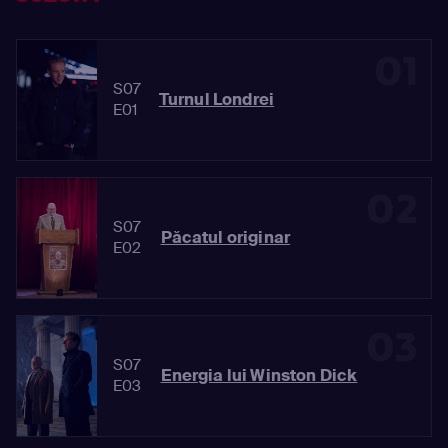
01
S07
Turnul Londrei
E01
02
S07
Păcatul originar
E02
03
S07
Energia lui Winston Dick
E03