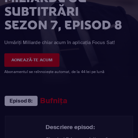
SUBTITRĂRI
SEZON 7, EPISOD 8
Urmăriți Miliarde chiar acum în aplicația Focus Sat!
AONEAZĂ-TE ACUM
Abonamentul se reînnoiește automat, de la 44 lei pe lună
Bufniţa
Episod 8:
Descriere episod: