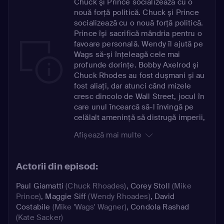
Chuck şi Prince socializează cu o
nouă forţă politică. Chuck şi Prince
socializează cu o nouă forţă politică.
Prince îşi sacrifică mândria pentru o
favoare personală. Wendy îl ajută pe
Wags să-şi înţeleagă cele mai
profunde dorinţe. Bobby Axelrod şi
Chuck Rhodes au fost duşmani şi au
fost aliaţi, dar atunci când mizele
cresc dincolo de Wall Street, jocul în
care unul încearcă să-l învingă pe
celălalt ameninţă să distrugă imperii,
atunci când Axe se întoarce pentru a
Afișează mai multe
regla conturile. Cast:Actor: Maggie
Siff, Paul Giamatti, David Costabile,
Dola Rashad, Damian
Actorii din episod:
LewisroleName: , , , , Parental rating:
15 Also on HBO3 03/1
Paul Giamatti
(Chuck Rhoades)
,
Corey Stoll
(Mike
Prince)
,
Maggie Siff
(Wendy Rhoades)
,
David
Costabile
(Mike 'Wags' Wagner)
,
Condola Rashad
(Kate Sacker)