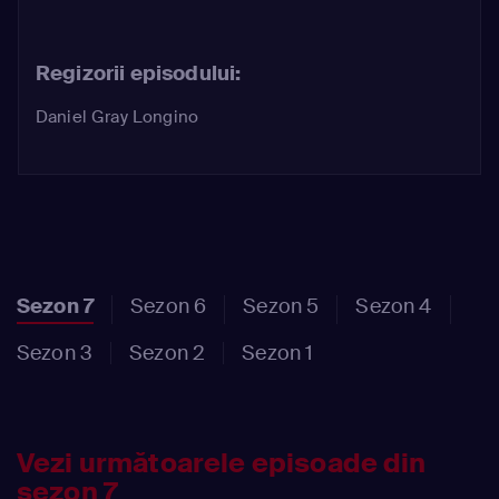
Regizorii episodului:
Daniel Gray Longino
Sezon 7
Sezon 6
Sezon 5
Sezon 4
Sezon 3
Sezon 2
Sezon 1
Vezi următoarele episoade din
sezon 7