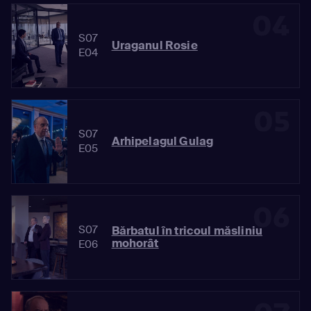
04
S07
Uraganul Rosie
E04
05
S07
Arhipelagul Gulag
E05
06
S07
Bărbatul în tricoul măsliniu
mohorât
E06