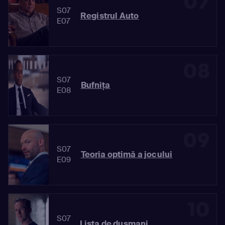
07
S07
Registrul Auto
E07
08
S07
Bufniţa
E08
09
S07
Teoria optimă a jocului
E09
10
S07
Lista de duşmani