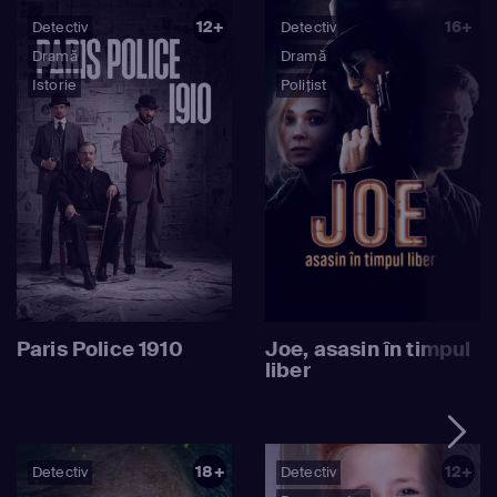
12+
16+
Detectiv
Detectiv
Dramă
Dramă
Istorie
Polițist
Paris Police 1910
Joe, asasin în timpul
liber
18+
12+
Detectiv
Detectiv