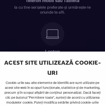
Telefon mobil sau Tabletă
Ia cu tine serialele preferate și urmărește-le
oriunde te afli.
Laptop
Intră în pat și urmărește acel episod incitant.
ACEST SITE UTILIZEAZĂ COOKIE-
URI
ABONEAZĂ-TE ACUM
Cookie-urile sau alte elemente de identificare sunt utilizate pe
acest site web în scopuri funcționale, statistice și de marketing,
Cerințe de sistem
precum și în scopul afișării de conținut personalizat. Dacă faceți
clic pe butonul "Permitere toate", sunteți de acord cu utilizarea
modulelor cookie. Puteți modifica setările privind cookie-urile