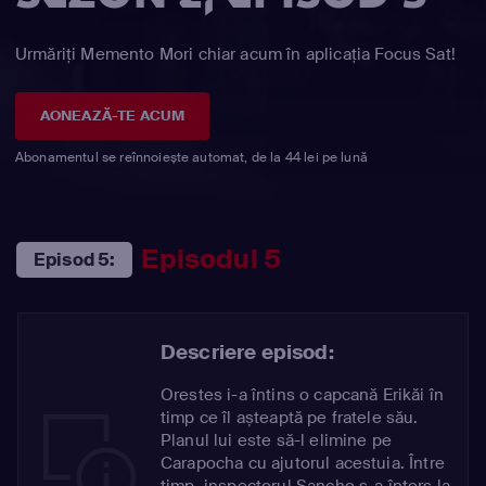
Urmăriți Memento Mori chiar acum în aplicația Focus Sat!
AONEAZĂ-TE ACUM
Abonamentul se reînnoiește automat, de la 44 lei pe lună
Episodul 5
Episod 5:
Descriere episod:
Orestes i-a întins o capcană Erikăi în
timp ce îl așteaptă pe fratele său.
Planul lui este să-l elimine pe
Carapocha cu ajutorul acestuia. Între
timp, inspectorul Sancho s-a întors la