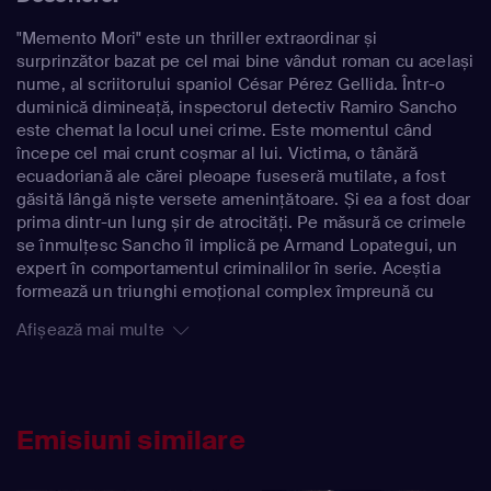
"Memento Mori" este un thriller extraordinar și
surprinzător bazat pe cel mai bine vândut roman cu același
nume, al scriitorului spaniol César Pérez Gellida. Într-o
duminică dimineață, inspectorul detectiv Ramiro Sancho
este chemat la locul unei crime. Este momentul când
începe cel mai crunt coșmar al lui. Victima, o tânără
ecuadoriană ale cărei pleoape fuseseră mutilate, a fost
găsită lângă niște versete amenințătoare. Și ea a fost doar
prima dintr-un lung șir de atrocități. Pe măsură ce crimele
se înmulțesc Sancho îl implică pe Armand Lopategui, un
expert în comportamentul criminalilor în serie. Aceștia
formează un triunghi emoțional complex împreună cu
ucigașul, Augusto - un sociopat narcisist influențat nu
Afișează mai multe
numai de marea muzică și literatură, ci și de complexul
respingerii de către mama sa. Ea l-a învinuit mereu pentru
moartea geamănului său la naștere. Narațiunea urmărește
atât investigația lui Sancho, cât și evenimentele din
perspectiva criminalului.
Emisiuni similare