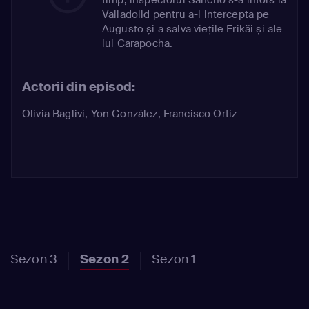
Valladolid pentru a-l intercepta pe
Augusto și a salva viețile Erikăi și ale
lui Carapocha.
Actorii din episod:
Olivia Baglivi
,
Yon González
,
Francisco Ortiz
Sezon 3
Sezon 2
Sezon 1