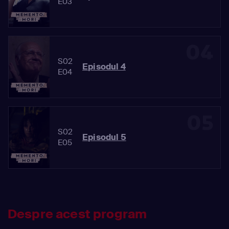
E03
04
S02
Episodul 4
E04
05
S02
Episodul 5
E05
Despre acest program