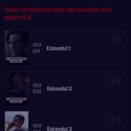
Vezi următoarele episoade din
sezon 2
01
S02
Episodul 1
E01
02
S02
Episodul 2
E02
03
S02
Episodul 3