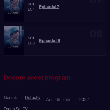
S01
Episodul 7
E07
08
S01
Episodul 8
E08
Despre acest program
Genuri:
Detectiv
Anul difuzării:
2022
Focus Sat TV