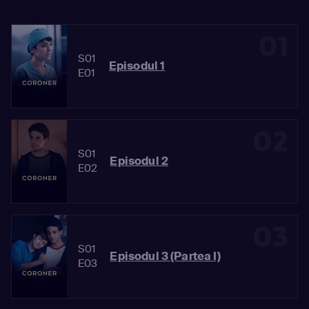
01
S01
Episodul 1
E01
02
S01
Episodul 2
E02
03
S01
Episodul 3 (Partea I)
E03