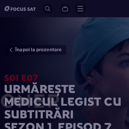
Înapoi la prezentare
S01 E07
URMĂREȘTE
MEDICUL LEGIST CU
SUBTITRĂRI
SEZON 1, EPISOD 7