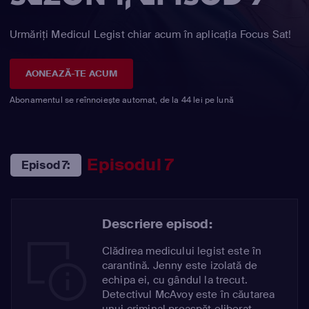
Urmăriți Medicul Legist chiar acum în aplicația Focus Sat!
AONEAZĂ-TE ACUM
Abonamentul se reînnoiește automat, de la 44 lei pe lună
Episodul 7
Episod 7:
Descriere episod:
Clădirea medicului legist este în
carantină. Jenny este izolată de
echipa ei, cu gândul la trecut.
Detectivul McAvoy este în căutarea
unui criminal proaspăt eliberat.