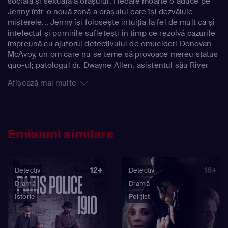
socială și sexuală a orașului. Fiecare moarte o aduce pe
Jenny într-o nouă zonă a orașului care își dezvăluie
misterele... Jenny își folosește intuiția la fel de mult ca și
intelectul și pornirile sufletești în timp ce rezolvă cazurile
împreună cu ajutorul detectivului de omucideri Donovan
McAvoy, un om care nu se teme să provoace mereu status
quo-ul; patologul dr. Dwayne Allen, asistentul său River
Baitz; și Alison Trent, asistenta lui Jenny care o ține mereu
Afișează mai multe
cu picioarele pe pământ. Și, în timp ce Jenny rezolvă morți
misterioase, ea se confruntă cu sindromul unei anxietăți
clinice care o macină, cu fiul ei adolescent, Ross, care
încă suferă după moartea tatălui său și cu perspectiva de
a începe o nouă relație cu enigmaticul Liam, care este
Emisiuni similare
vecinul și omul ei bun la toate.
12+
16+
Detectiv
Detectiv
Dramă
Dramă
Istorie
Polițist