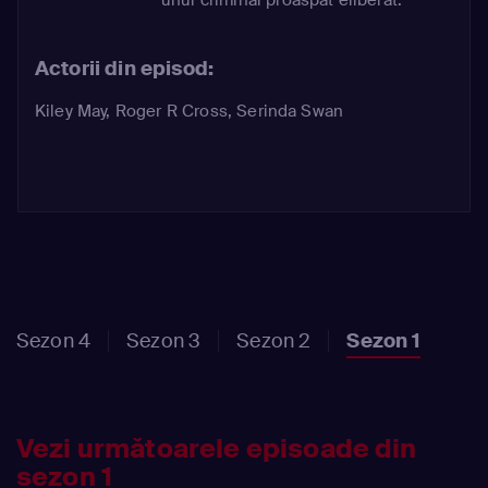
Actorii din episod:
Kiley May
,
Roger R Cross
,
Serinda Swan
Sezon 4
Sezon 3
Sezon 2
Sezon 1
Vezi următoarele episoade din
sezon 1