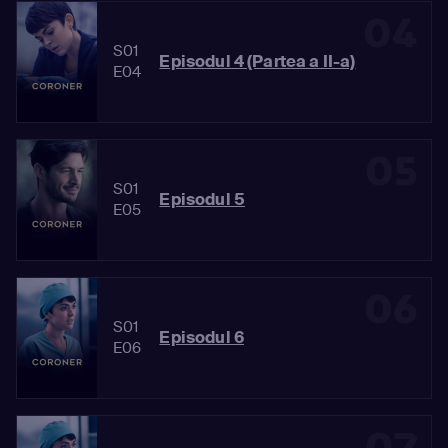
04
S01
Episodul 4 (Partea a II-a)
E04
05
S01
Episodul 5
E05
06
S01
Episodul 6
E06
07