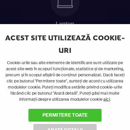
Laptop
Intră în pat și urmărește acel episod incitant.
ACEST SITE UTILIZEAZĂ COOKIE-
URI
ABONEAZĂ-TE ACUM
Cookie-urile sau alte elemente de identificare sunt utilizate pe
acest site web în scopuri funcționale, statistice și de marketing,
Cerințe de sistem
precum și în scopul afișării de conținut personalizat. Dacă faceți
clic pe butonul "Permitere toate", sunteți de acord cu utilizarea
modulelor cookie. Puteți modifica setările privind cookie-urile
făcând clic pe butonul "Arată detalii". Puteți găsi mai multe
informații despre utilizarea modulelor cookie
aici
.
PERMITERE TOATE
©
2026 Canal+ Luxembourg S. à r.l. - Toate drepturile rezervate
Focus Sat este o marcă înregistrată aparținând Canal+