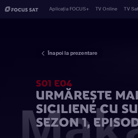
Aplicația FOCUS+
TV Online
TV Sat
Înapoi la prezentare
S01 E04
URMĂREȘTE MAK
SICILIENE CU S
SEZON 1, EPISOD