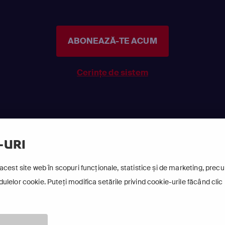
ABONEAZĂ-TE ACUM
Cerințe de sistem
-URI
acest site web în scopuri funcționale, statistice și de marketing, precum
lelor cookie. Puteți modifica setările privind cookie-urile făcând clic 
©
2026 Canal+ Luxembourg S. à r.l. - Toate drepturile rezervate
cus Sat este o marcă înregistrată aparținând Canal+ Luxembourg S. à r