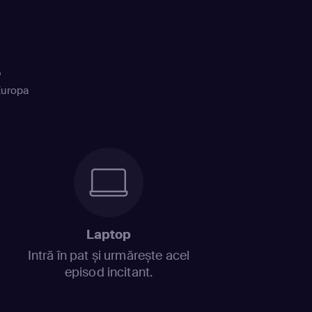
+
Europa
Laptop
Intră în pat și urmărește acel
episod incitant.