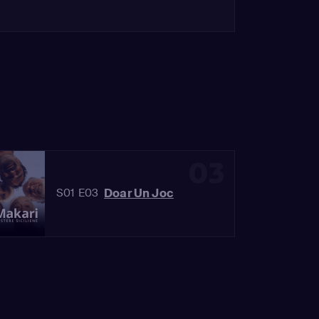
03
Doar Un Joc
S01 E03