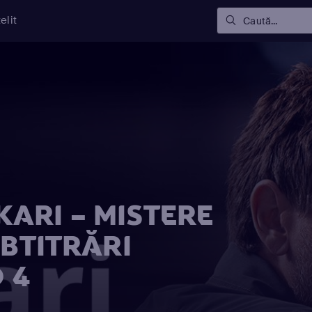
elit
Caută...
ARI – MISTERE
UBTITRĂRI
 4