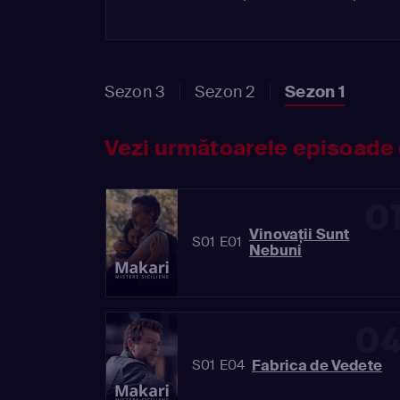
Sezon 3
Sezon 2
Sezon 1
Vezi următoarele episoade 
0
Vinovații Sunt
S01 E01
Nebuni
0
Fabrica de Vedete
S01 E04