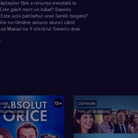
ptașilor fără a renunța vreodată la
Este găsit mort un băiat? Saverio
Este ucis patriarhul unei familii bogate?
ilie nu rămâne ascuns atunci când
nsă Makari nu îi oferă lui Saverio doar
a scriitor-detectiv, ci și posibilitatea de
adevărată.
12+
edie
Comedie
țifico-fantastic
Film de dragoste