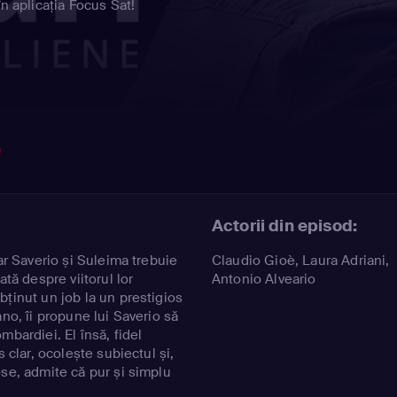
în aplicația Focus Sat!
e
Actorii din episod:
iar Saverio și Suleima trebuie
Claudio Gioè
,
Laura Adriani
,
ată despre viitorul lor
Antonio Alveario
bținut un job la un prestigios
ano, îi propune lui Saverio să
mbardiei. El însă, fidel
s clar, ocolește subiectul și,
-se, admite că pur și simplu