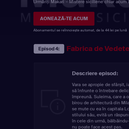
Urmăriți Makari – Mistere siciliene chiar acum 
AONEAZĂ-TE ACUM
Abonamentul se reînnoiește automat, de la 44 lei pe lună
Fabrica de Vedet
Episod 4:
Descriere episod:
Vara se apropie de sfârșit, 
să înfrunte o întrebare delic
împreună. Suleima, care a o
birou de arhitectură din Mil
se mute cu ea în capitala Lo
stilului său, evită un răspun
în cele din urmă, bâlbâindu
nu poate face acest pas.