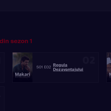
din sezon 1
1
02
Regula
S01 E02
Dezavantajului
4