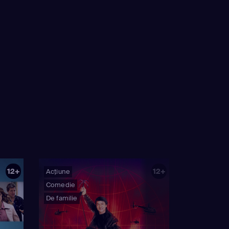
12+
12+
Acțiune
Comedie
De familie