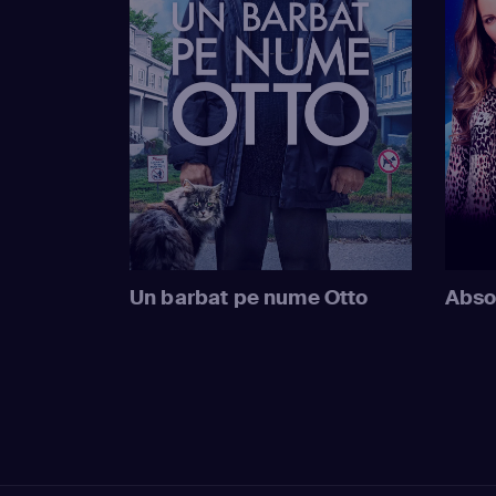
Un barbat pe nume Otto
Abso