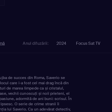
mă
Anul difuzării:
2024
Focus Sat TV
lujba de succes din Roma, Saverio se
n locul care i-a fost cel mai drag încă din
turi de marea limpede ca și cristalul,
se, vechii cunoscuți și noii prieteni, el
asiune, adormită de ani buni: scrisul. În
lipsesc. O serie de crime stranii îi
ția lui Saverio. Ca un adevărat detectiv,