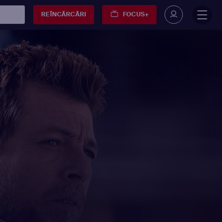
REÎNCĂRCĂRI
FOCUS+