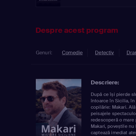
Despre acest program
Genuri:
Comedie
Detectiv
Dra
Descriere:
După ce își pierde s
întoarce în Sicilia, î
copilărie: Makari. Ală
peisajele spectaculoa
redescoperă o mare p
Makari, poveștile nu 
captează imediat aten