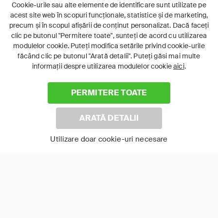
De război
Cookie-urile sau alte elemente de identificare sunt utilizate pe
acest site web în scopuri funcționale, statistice și de marketing,
precum și în scopul afișării de conținut personalizat. Dacă faceți
clic pe butonul "Permitere toate", sunteți de acord cu utilizarea
modulelor cookie. Puteți modifica setările privind cookie-urile
făcând clic pe butonul "Arată detalii". Puteți găsi mai multe
informații despre utilizarea modulelor cookie
aici
.
PERMITERE TOATE
Tamerlan –
Dragă John
Ascensiunea
ARATĂ DETALII
cuceritorului
Utilizare doar cookie-uri necesare
Arată-le pe toate
TV Online în aplicația FOCUS+