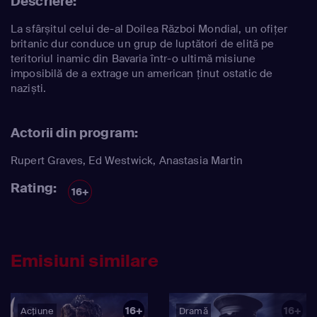
Descriere:
La sfârșitul celui de-al Doilea Război Mondial, un ofițer
britanic dur conduce un grup de luptători de elită pe
teritoriul inamic din Bavaria într-o ultimă misiune
imposibilă de a extrage un american ținut ostatic de
naziști.
Actorii din program:
Rupert Graves
,
Ed Westwick
,
Anastasia Martin
Rating:
16+
Emisiuni similare
16+
16+
Acțiune
Dramă