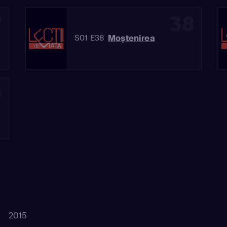
7
38
Moştenirea
S01 E38
0
2015