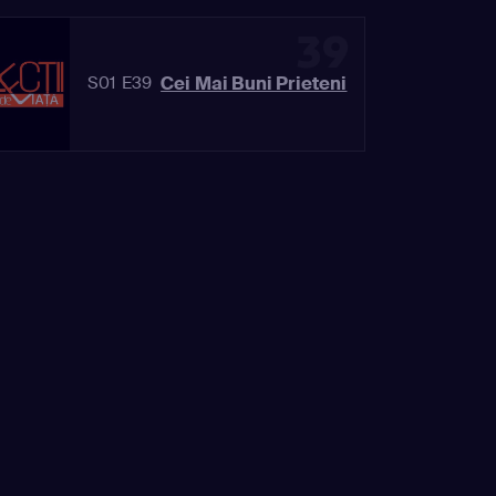
39
Cei Mai Buni Prieteni
S01 E39