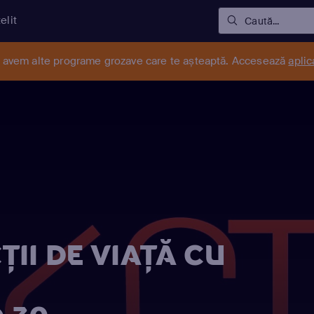
elit
Caută...
r avem alte programe grozave care te așteaptă. Accesează
aplic
II DE VIAŢĂ CU