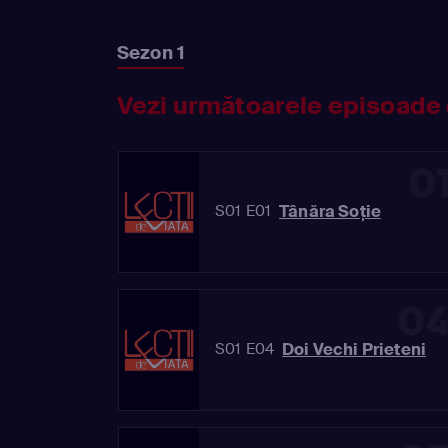
Sezon 1
Vezi următoarele episoade 
0
Tânăra Soţie
S01 E01
0
Doi Vechi Prieteni
S01 E04