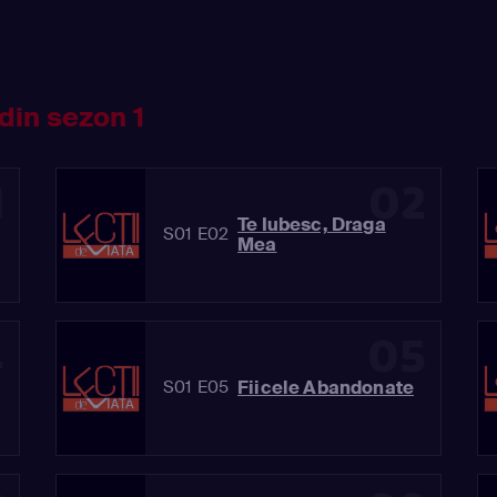
din sezon 1
1
02
Te Iubesc, Draga
S01 E02
Mea
4
05
Fiicele Abandonate
S01 E05