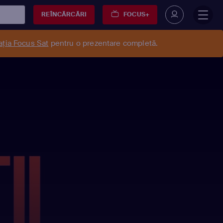
REÎNCĂRCĂRI
FOCUS+
ația Focus Sat
pentru o prezentare completă.