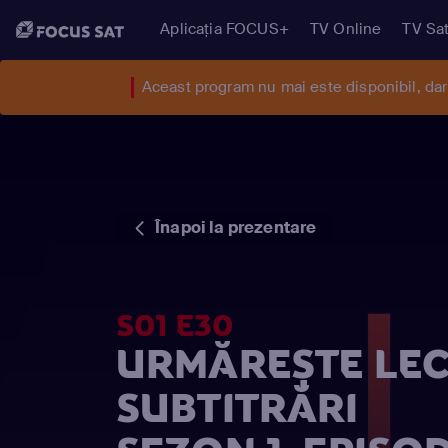
Aplicația FOCUS+
TV Online
TV Sat
Aceast program nu mai este disponibil, da
Înapoi la prezentare
S01 E30
URMĂREȘTE LECŢ
SUBTITRĂRI