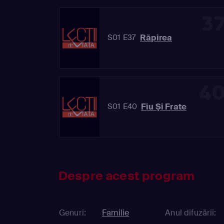
3
Răpirea
S01 E37
4
Fiu Şi Frate
S01 E40
Despre acest program
Genuri:
Familie
Anul difuzării: