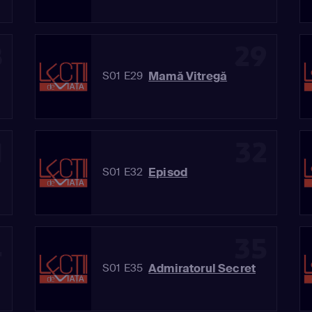
8
29
Mamă Vitregă
S01 E29
1
32
Episod
S01 E32
4
35
Admiratorul Secret
S01 E35