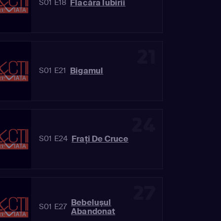
Flacăra Iubirii
S01 E18
21
Bigamul
S01 E21
24
Fraţi De Cruce
S01 E24
27
Bebeluşul
S01 E27
Abandonat