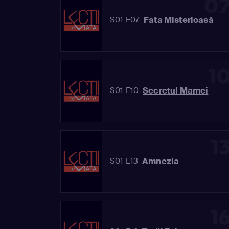
0
Fata Misterioasă
S01 E07
1
Secretul Mamei
S01 E10
1
Amnezia
S01 E13
1