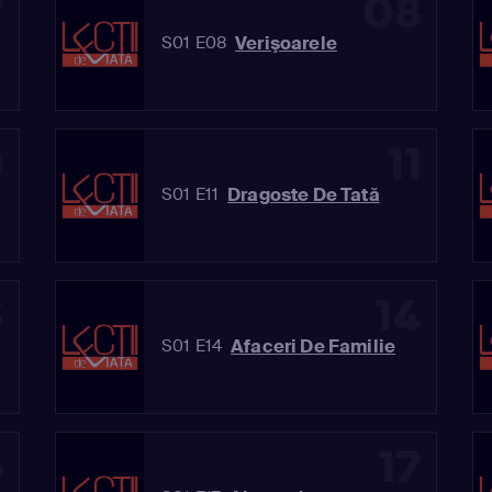
7
08
Verişoarele
S01 E08
0
11
Dragoste De Tată
S01 E11
3
14
Afaceri De Familie
S01 E14
6
17