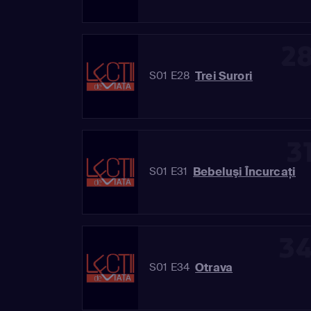
2
Trei Surori
S01 E28
3
Bebeluşi Încurcaţi
S01 E31
3
Otrava
S01 E34