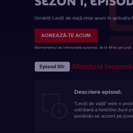
SEZON 1, EPISO
Urmăriți Lecţii de viaţă chiar acum în aplicația
AONEAZĂ-TE ACUM
Abonamentul se reînnoiește automat, de la 44 lei pe lună
Minciuni Inocent
Episod 30:
Descriere episod:
"Lecţii de viaţă" este o produ
cotidiană a familiilor.Sunt pr
punându-se accent pe poveşt