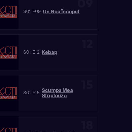
09
Un Nou Început
S01 E09
12
Kebap
S01 E12
15
Scumpa Mea
S01 E15
Stripteuză
18