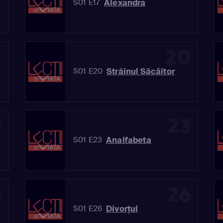
Alexandra
S01 E17
9
20
Străinul Sâcâitor
S01 E20
2
23
Analfabeta
S01 E23
5
26
Divorţul
S01 E26