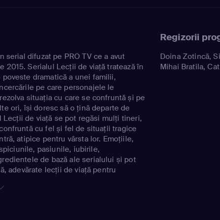
Regizorii pro
un serial difuzat pe PRO TV ce a avut
Doina Zotincă, Si
 2015. Serialul Lecții de viață tratează în
Mihai Bratila, Ca
 poveste dramatică a unei familii,
ncercările pe care personajele le
rezolva situația cu care se confruntă și pe
te ori, își doresc să o țină departe de
l Lecții de viață se pot regăsi mulți tineri,
onfruntă cu fel și fel de situații tragice
tră, atipice pentru vârsta lor. Emoțiile,
uspiciunile, pasiunile, iubirile,
redientele de bază ale serialului și pot
lă, adevărate lecții de viață pentru