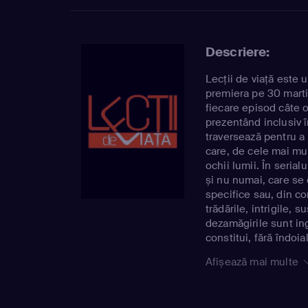
Descriere:
Lecții de viață este 
premiera pe 30 martie
fiecare episod câte o
prezentând inclusiv î
traversează pentru a 
care, de cele mai mul
ochii lumii. În serialu
și nu numai, care se c
specifice sau, din con
trădările, intrigile, s
dezamăgirile sunt ing
constitui, fără îndoia
privitori.
Afișează mai multe