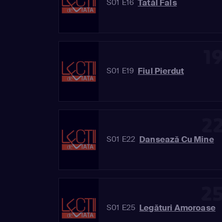
Tatăl Fals
S01 E16
1
Fiul Pierdut
S01 E19
2
Dansează Cu Mine
S01 E22
2
Legături Amoroase
S01 E25