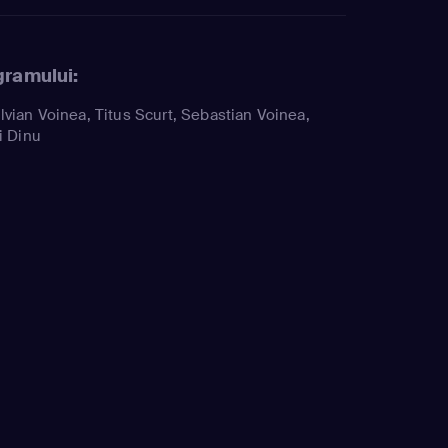
gramului:
lvian Voinea, Titus Scurt, Sebastian Voinea,
ti Dinu