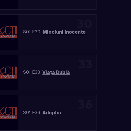
30
Minciuni Inocente
S01 E30
33
Viaţă Dublă
S01 E33
36
Adopţia
S01 E36