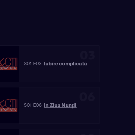
03
Iubire complicată
S01 E03
06
În Ziua Nunţii
S01 E06