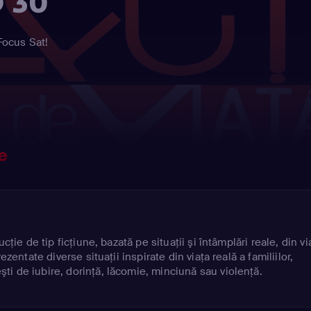
D 30
 Focus Sat!
e
cţie de tip ficţiune, bazată pe situaţii şi întâmplări reale, din vi
ezentate diverse situaţii inspirate din viaţa reală a familiilor,
i de iubire, dorinţă, lăcomie, minciună sau violenţă.