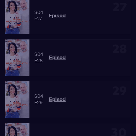
27
S04
Episod
E27
28
S04
Episod
E28
29
S04
Episod
E29
30