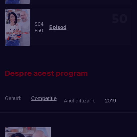
50
S04
Episod
E50
Despre acest program
Genuri:
Competiție
Anul difuzării:
2019