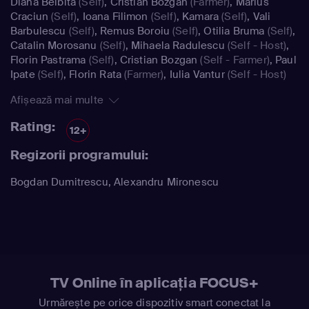
Diana Belbita
(Self)
,
Cristian Bozgan
(Farmer)
,
Marius
Craciun
(Self)
,
Ioana Filimon
(Self)
,
Kamara
(Self)
,
Vali
Barbulescu
(Self)
,
Remus Boroiu
(Self)
,
Otilia Bruma
(Self)
,
Catalin Morosanu
(Self)
,
Mihaela Radulescu
(Self - Host)
,
Florin Pastrama
(Self)
,
Cristian Bozgan
(Self - Farmer)
,
Paul
Ipate
(Self)
,
Florin Rata
(Farmer)
,
Iulia Vantur
(Self - Host)
Afișează mai multe
Rating:
12+
Regizorii programului:
Bogdan Dumitrescu, Alexandru Mironescu
TV Online în aplicația FOCUS+
Urmărește pe orice dispozitiv smart conectat la