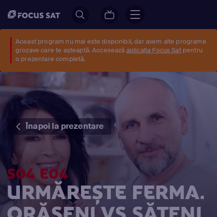
Aceast program nu mai este disponibil, dar avem alte programe
grozave care te așteaptă. Accesează
aplicația Focus Sat
pentru
o prezentare completă.
Înapoi la prezentare
S04 E04
URMĂREȘTE FERMA.
ORĂŞENI VS SĂTENI