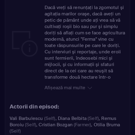
Dacă vreţi să renunţaţi la zgomotul şi
agitaţia marilor oraşe, dacă aveţi un
petic de pământ unde aţi vrea să vă
cultivaţi roşii bio sau pur şi simplu
doriţi să aflaţi cum se face agricultura
modernă, atunci "Ferma" vine cu
toate răspunsurile pe care le doriţi.
Cu interviuri şi reportaje, unde eroii
sunt fermierii, îndeosebi mici şi
mijlocii, şi cu informaţii şi sfaturi
direct de la cei care au reuşit să
transforme două hectare într-o
veritabilă fermă modernă, emisiunea
Afișează mai multe
vine în ajutorul celor 4 milioane de
gospodării ţărăneşti, angrenate în
agricultura de subzistenţă, şi vrea să
Actorii din episod:
transforme ţăranul într-un fermier
care să ştie cum să folosească toate
Vali Barbulescu
(Self)
,
Diana Belbita
(Self)
,
Remus
resursele statului şi ale Uniunii
Boroiu
(Self)
,
Cristian Bozgan
(Farmer)
,
Otilia Bruma
Europene.
(Self)