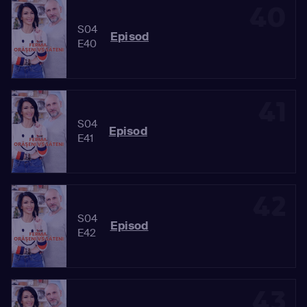
40
S04
Episod
E40
41
S04
Episod
E41
42
S04
Episod
E42
43