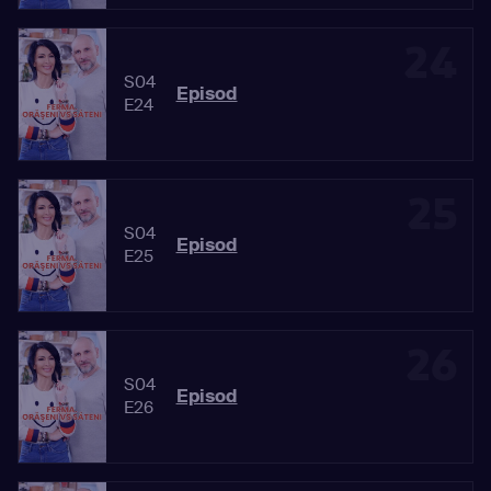
24
S04
Episod
E24
25
S04
Episod
E25
26
S04
Episod
E26