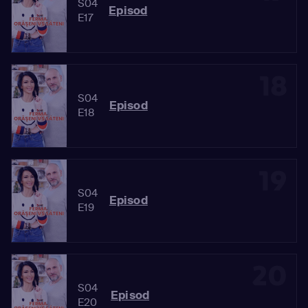
S04
Episod
E17
18
S04
Episod
E18
19
S04
Episod
E19
20
S04
Episod
E20