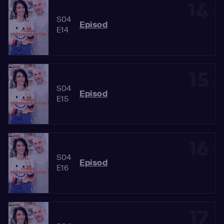
14
S04
Episod
E14
15
S04
Episod
E15
16
S04
Episod
E16
17