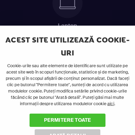
Laptop
Intră în pat și urmărește acel episod incitant.
ACEST SITE UTILIZEAZĂ COOKIE-
URI
ABONEAZĂ-TE ACUM
Cookie-urile sau alte elemente de identificare sunt utilizate pe
acest site web în scopuri funcționale, statistice și de marketing,
Cerințe de sistem
precum și în scopul afișării de conținut personalizat. Dacă faceți
clic pe butonul "Permitere toate", sunteți de acord cu utilizarea
modulelor cookie. Puteți modifica setările privind cookie-urile
făcând clic pe butonul "Arată detalii". Puteți găsi mai multe
informații despre utilizarea modulelor cookie
aici
.
PERMITERE TOATE
©
2026 Canal+ Luxembourg S. à r.l. - Toate drepturile rezervate
Focus Sat este o marcă înregistrată aparținând Canal+