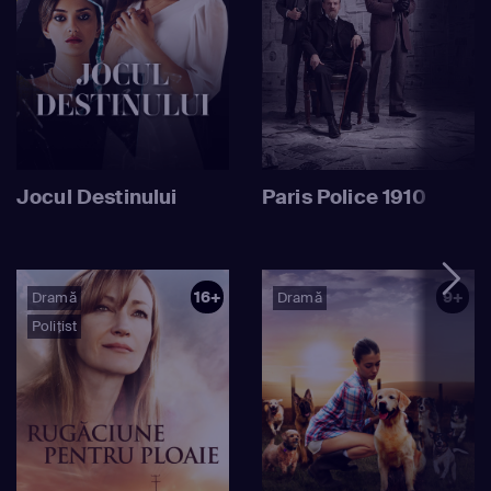
Jocul Destinului
Paris Police 1910
16+
9+
Dramă
Dramă
Polițist