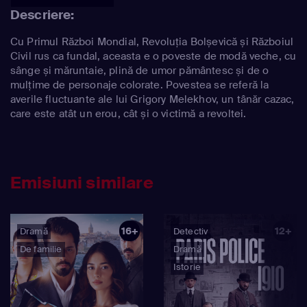
Descriere:
Cu Primul Război Mondial, Revoluția Bolșevică și Războiul
Civil rus ca fundal, aceasta e o poveste de modă veche, cu
sânge și măruntaie, plină de umor pământesc și de o
mulțime de personaje colorate. Povestea se referă la
averile fluctuante ale lui Grigory Melekhov, un tânăr cazac,
care este atât un erou, cât și o victimă a revoltei.
Emisiuni similare
16+
12+
Dramă
Detectiv
De familie
Dramă
Istorie