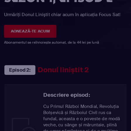
Urmăriți Donul Liniştit chiar acum în aplicația Focus Sat!
AONEAZĂ-TE ACUM
Abonamentul se reînnoiește automat, de la 44 lei pe lună
Donul liniştit 2
Episod 2:
Descriere episod:
Cu Primul Război Mondial, Revoluția
Bolșevică și Războiul Civil rus ca
fundal, aceasta e o poveste de modă
veche, cu sânge și măruntaie, plină
de umor pământesc și de o mulțime