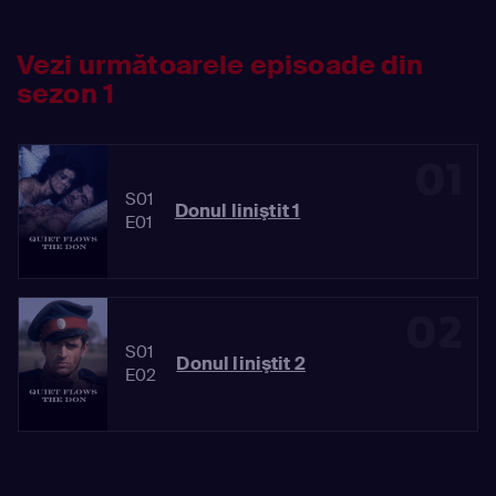
Vezi următoarele episoade din
sezon 1
01
S01
Donul liniştit 1
E01
02
S01
Donul liniştit 2
E02