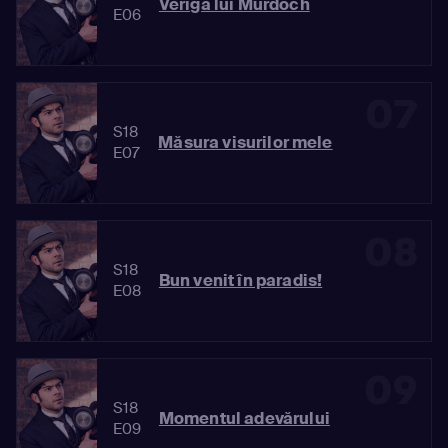
Veriga lui Murdoch
E06
07
S18
Măsura visurilor mele
E07
08
S18
Bun venit în paradis!
E08
09
S18
Momentul adevărului
E09