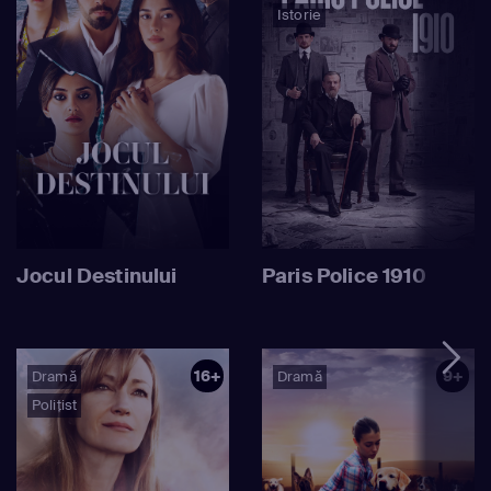
Istorie
Jocul Destinului
Paris Police 1910
16+
9+
Dramă
Dramă
Polițist