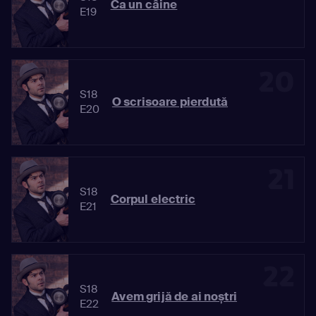
Ca un câine
E19
20
S18
O scrisoare pierdută
E20
21
S18
Corpul electric
E21
22
S18
Avem grijă de ai noștri
E22