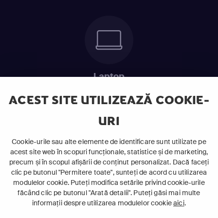
Laptop
Intră în pat și urmărește acel episod incitant.
ACEST SITE UTILIZEAZĂ COOKIE-
URI
ABONEAZĂ-TE ACUM
Cookie-urile sau alte elemente de identificare sunt utilizate pe
acest site web în scopuri funcționale, statistice și de marketing,
Cerințe de sistem
precum și în scopul afișării de conținut personalizat. Dacă faceți
clic pe butonul "Permitere toate", sunteți de acord cu utilizarea
modulelor cookie. Puteți modifica setările privind cookie-urile
făcând clic pe butonul "Arată detalii". Puteți găsi mai multe
informații despre utilizarea modulelor cookie
aici
.