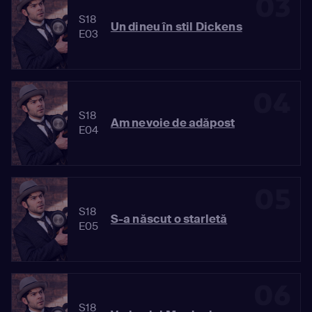
03
S18
Un dineu în stil Dickens
E03
04
S18
Am nevoie de adăpost
E04
05
S18
S-a născut o starletă
E05
06
S18