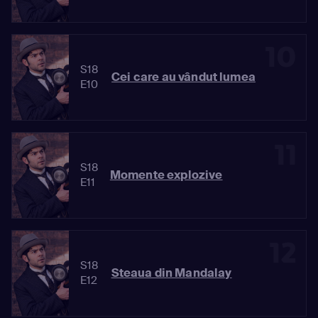
10
S18
Cei care au vândut lumea
E10
11
S18
Momente explozive
E11
12
S18
Steaua din Mandalay
E12