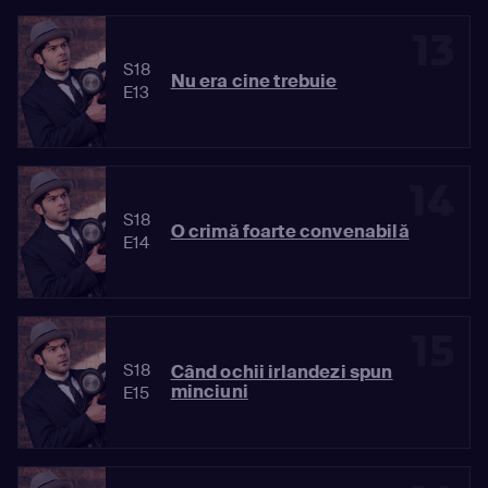
13
S18
Nu era cine trebuie
E13
14
S18
O crimă foarte convenabilă
E14
15
S18
Când ochii irlandezi spun
minciuni
E15