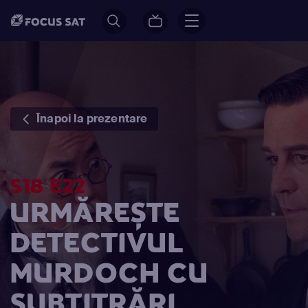
Înapoi la prezentare
S18 E22
URMĂREȘTE
DETECTIVUL
MURDOCH CU
SUBTITRĂRI