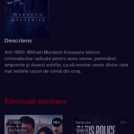
Descriere:
Anii 1890: William Murdoch foloseşte tehnici
criminalistice radicale pentru acea vreme, prelevând
amprente şi dovezi subtile, ca să rezolve unele dintre cele
mai teribile cazuri de crimă din oraş.
Emisiuni similare
16+
12+
Dramă
Detectiv
De familie
Dramă