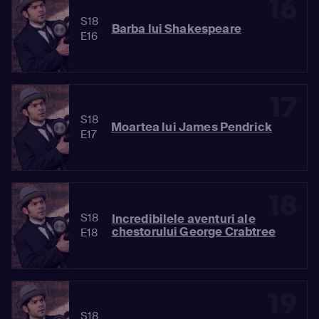
16
S18
Barba lui Shakespeare
E16
17
S18
Moartea lui James Pendrick
E17
18
S18
Incredibilele aventuri ale
chestorului George Crabtree
E18
19
S18