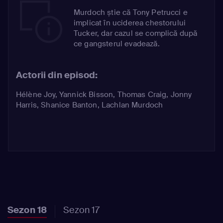
Murdoch știe că Tony Petrucci e
implicat în uciderea chestorului
Tucker, dar cazul se complică după
ce gangsterul evadează.
Actorii din episod:
Hélène Joy
,
Yannick Bisson
,
Thomas Craig
,
Jonny
Harris
,
Shanice Banton
,
Lachlan Murdoch
Sezon 18
Sezon 17