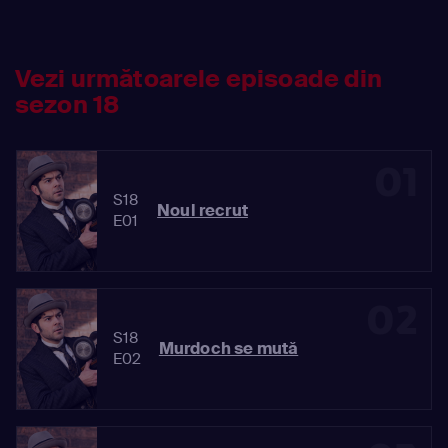
Vezi următoarele episoade din
sezon 18
01
S18
Noul recrut
E01
02
S18
Murdoch se mută
E02