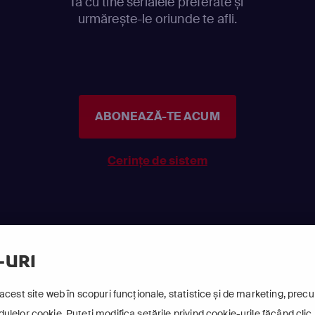
Ia cu tine serialele preferate și
urmărește-le oriunde te afli.
ABONEAZĂ-TE ACUM
Cerințe de sistem
-URI
acest site web în scopuri funcționale, statistice și de marketing, precum
lelor cookie. Puteți modifica setările privind cookie-urile făcând clic 