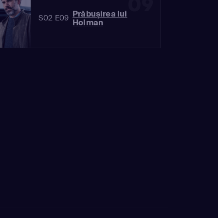
09
Prăbușirea lui
S02 E09
Holman