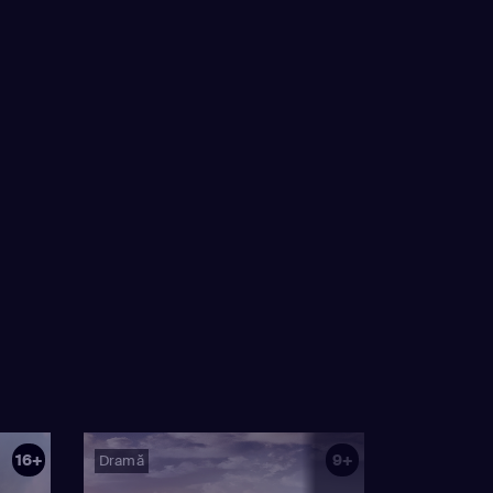
16+
9+
Dramă