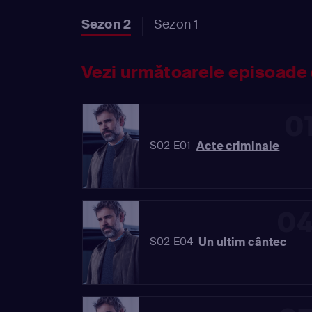
Sezon 2
Sezon 1
Vezi următoarele episoade 
0
Acte criminale
S02 E01
0
Un ultim cântec
S02 E04