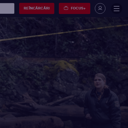
REÎNCĂRCĂRI
FOCUS+