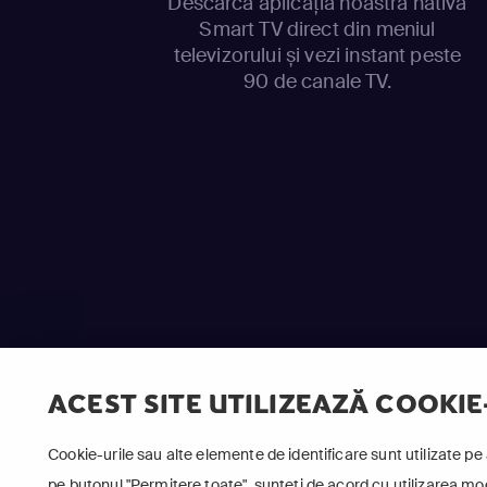
Descarcă aplicația noastră nativă
Smart TV direct din meniul
televizorului și vezi instant peste
90 de canale TV.
ACEST SITE UTILIZEAZĂ COOKIE
Cookie-urile sau alte elemente de identificare sunt utilizate pe 
pe butonul "Permitere toate", sunteți de acord cu utilizarea modu