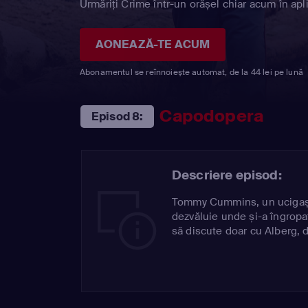
Urmăriți Crime într-un orășel chiar acum în apl
AONEAZĂ-TE ACUM
Abonamentul se reînnoiește automat, de la 44 lei pe lună
Capodopera
Episod 8:
Descriere episod:
Tommy Cummins, un ucigaș î
dezvăluie unde și-a îngropat
să discute doar cu Alberg, d