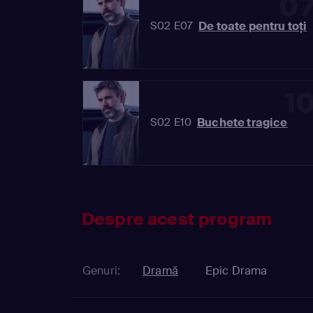
0
De toate pentru toți
S02 E07
1
Buchete tragice
S02 E10
Despre acest program
Genuri:
Dramă
Epic Drama