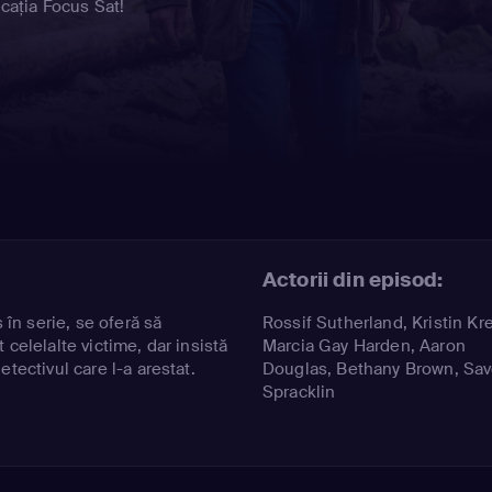
icația Focus Sat!
Actorii din episod:
n serie, se oferă să
Rossif Sutherland
,
Kristin Kr
 celelalte victime, dar insistă
Marcia Gay Harden
,
Aaron
etectivul care l-a arestat.
Douglas
,
Bethany Brown
,
Sa
Spracklin