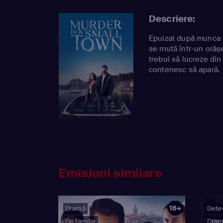
Descriere:
Epuizat după munca d
se mută într-un orășel
trebui să lucreze din
contenesc să apară.
Emisiuni similare
16+
Dramă
Detec
De familie
Dra