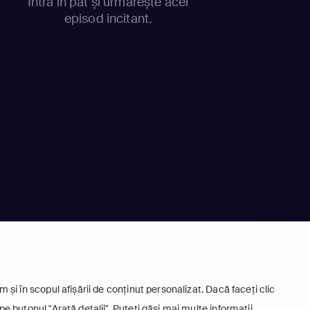
Intră în pat și urmărește acel
episod incitant.
 și în scopul afișării de conținut personalizat. Dacă faceți clic
pe butonul "Arată detalii". Puteți găsi mai multe informații