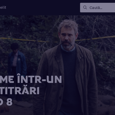
elit
Caută...
ME ÎNTR-UN
TITRĂRI
D 8