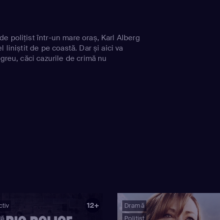
e polițist într-un mare oraș, Karl Alberg
 liniștit de pe coastă. Dar și aici va
 greu, căci cazurile de crimă nu
12+
tiv
Dramă
mă
Polițist