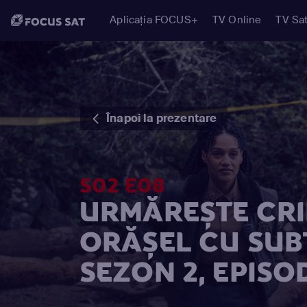
Aplicația FOCUS+
TV Online
TV Sat
Înapoi la prezentare
S02 E08
URMĂREȘTE CRI
ORĂȘEL CU SUB
SEZON 2, EPISO