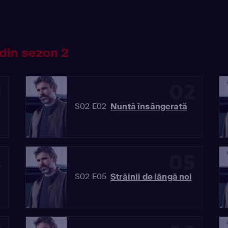
din sezon 2
1
02
Nuntă însângerată
S02 E02
4
05
Străinii de lângă noi
S02 E05