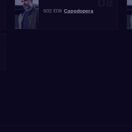
7
08
Capodopera
S02 E08
0