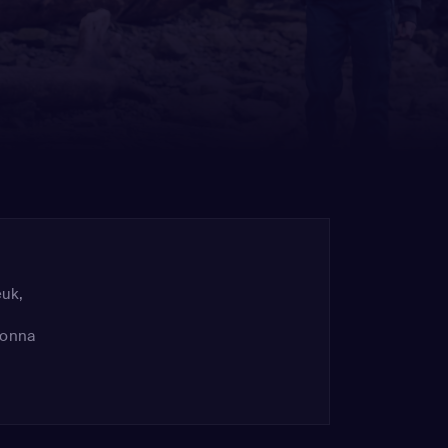
euk
,
vonna