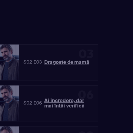
03
Dragoste de mamă
S02 E03
06
Ai încredere, dar
S02 E06
mai întâi verifică