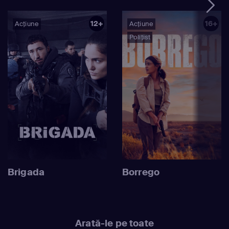
12+
16+
Acțiune
Acțiune
Polițist
Brigada
Borrego
Arată-le pe toate