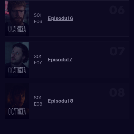
06
S01
Episodul 6
E06
07
S01
Episodul 7
E07
08
S01
Episodul 8
E08