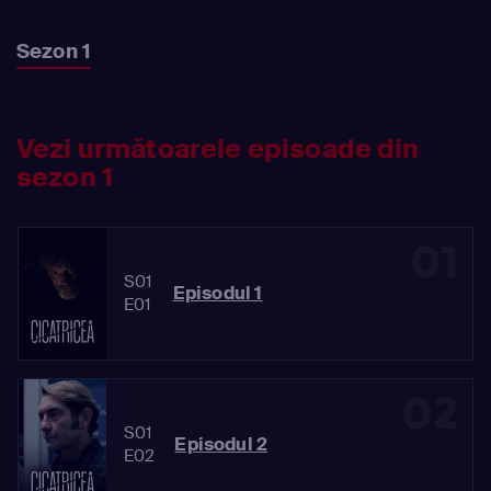
Sezon 1
Vezi următoarele episoade din
sezon 1
01
S01
Episodul 1
E01
02
S01
Episodul 2
E02