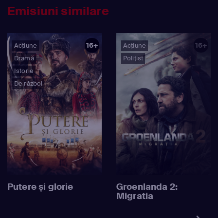
rusești.
Emisiuni similare
16+
16+
Acțiune
Acțiune
Dramă
Polițist
Istorie
De război
Putere și glorie
Groenlanda 2:
Migratia