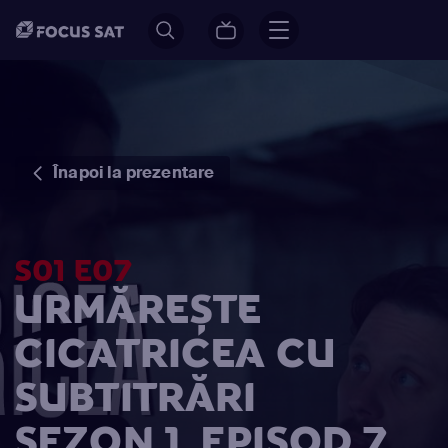
Înapoi la prezentare
S01 E07
URMĂREȘTE
CICATRICEA CU
SUBTITRĂRI
SEZON 1, EPISOD 7