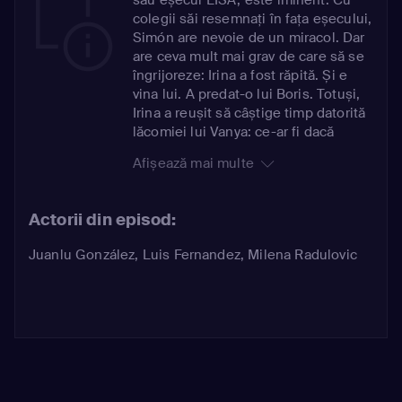
colegii săi resemnați în fața eșecului,
Simón are nevoie de un miracol. Dar
are ceva mult mai grav de care să se
îngrijoreze: Irina a fost răpită. Și e
vina lui. A predat-o lui Boris. Totuși,
Irina a reușit să câștige timp datorită
lăcomiei lui Vanya: ce-ar fi dacă
Simón ar plăti o răscumpărare uriașă
Afișează mai multe
pentru eliberarea ei? Suma cerută de
Vanya este enormă. Singura speranță
a lui Simón de a strânge banii
Actorii din episod:
depinde de succesul LISA.
Juanlu González
,
Luis Fernandez
,
Milena Radulovic