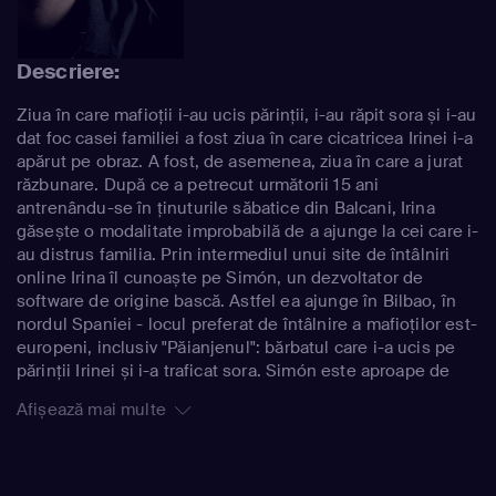
Descriere:
Ziua în care mafioții i-au ucis părinții, i-au răpit sora și i-au
dat foc casei familiei a fost ziua în care cicatricea Irinei i-a
apărut pe obraz. A fost, de asemenea, ziua în care a jurat
răzbunare. După ce a petrecut următorii 15 ani
antrenându-se în ținuturile săbatice din Balcani, Irina
găsește o modalitate improbabilă de a ajunge la cei care i-
au distrus familia. Prin intermediul unui site de întâlniri
online Irina îl cunoaște pe Simón, un dezvoltator de
software de origine bască. Astfel ea ajunge în Bilbao, în
nordul Spaniei - locul preferat de întâlnire a mafioților est-
europeni, inclusiv "Păianjenul": bărbatul care i-a ucis pe
părinții Irinei și i-a traficat sora. Simón este aproape de
faliment, dar o potențială investiție de milioane în aplicația
Afișează mai multe
sa inovatoare de recunoaștere facială l-ar putea salva.
Acum căsătorit, Simón împarte o casă cu misterioasa sa
soție ucraineană, fără însă să știe că ea este un criminal
extrem de bine antrenat, cu o vendetă împotriva mafiei