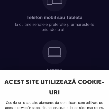
Telefon mobil sau Tabletă
Ia cu tine serialele preferate și urmărește-le
oriunde te afli.
Laptop
Intră în pat și urmărește acel episod incitant.
ACEST SITE UTILIZEAZĂ COOKIE-
URI
ABONEAZĂ-TE ACUM
Cookie-urile sau alte elemente de identificare sunt utilizate pe
acest site web în scopuri funcționale, statistice și de marketing,
Cerințe de sistem