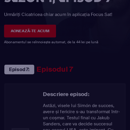
Urmăriți Cicatricea chiar acum în aplicația Focus Sat!
AONEAZĂ-TE ACUM
Abonamentul se reînnoiește automat, de la 44 lei pe lună
Episodul 7
Episod 7:
Descriere episod:
Astăzi, visele lui Simón de succes,
avere și fericire s-au transformat într-
un coșmar. Testul final cu Jakub
Sanders, care va decide succesul
sau eșecul LISA, este iminent. Cu