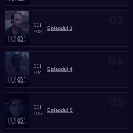
03
S01
Episodul 3
E03
04
S01
Episodul 4
E04
05
S01
Episodul 5
E05