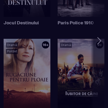
Jocul Destinului
Paris Police 1910
16+
9+
Dramă
Dramă
Polițist