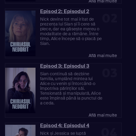
Află mai multe
Episod 2: Episodul 2
02
Nick devine tot mai iritat de
prezența lui Sian și îi cere să
plece, dar ea găsește mereu o
modalitate de a rămâne. Între
timp, Alice începe să o placă pe
Sian.
Află mai multe
Episod 3: Episodul 3
03
Sian continuă să dezbine
familia, umplând mintea lui
Alice cu venin și întorcând-o
împotriva părinților săi.
Tensionată și manipulată, Alice
este împinsă până la punctul de
a ceda.
Află mai multe
Episod 4: Episodul 4
04
Nick și Jessica se luptă