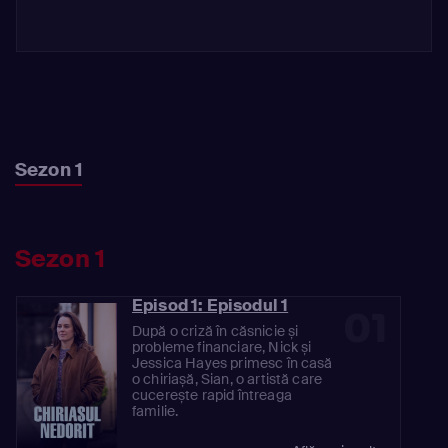
Sezon 1
Sezon 1
Episod 1: Episodul 1
01
După o criză în căsnicie și
probleme financiare, Nick și
Jessica Hayes primesc în casă
o chiriașă, Sian, o artistă care
cucerește rapid întreaga
familie.