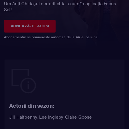
Urmăriți Chiriașul nedorit chiar acum în aplicația Focus
Sat!
AONEAZĂ-TE ACUM
Abonamentul se reînnoiește automat, de la 44 lei pe lună
Actorii din sezon:
Jill Halfpenny
,
Lee Ingleby
,
Claire Goose