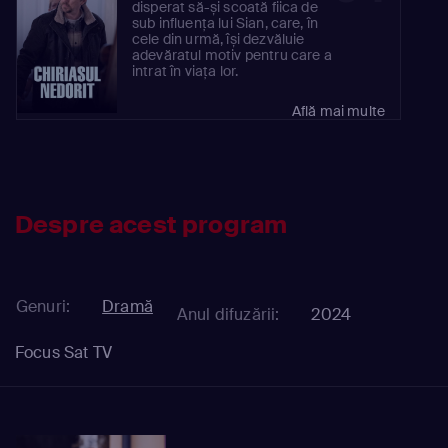
disperat să-și scoată fiica de
sub influența lui Sian, care, în
cele din urmă, își dezvăluie
adevăratul motiv pentru care a
intrat în viața lor.
Află mai multe
Despre acest program
Genuri:
Dramă
Anul difuzării:
2024
Focus Sat TV