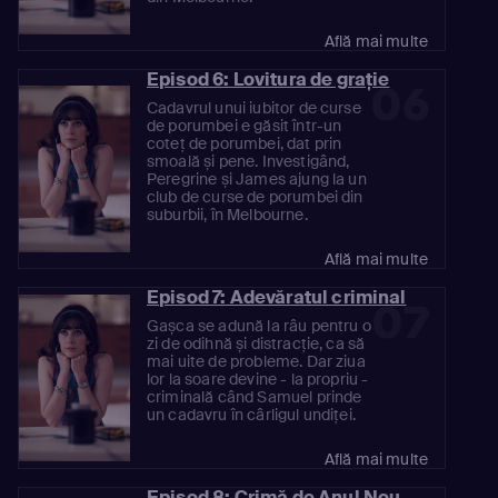
Află mai multe
Episod 6: Lovitura de grație
06
Cadavrul unui iubitor de curse
de porumbei e găsit într-un
coteț de porumbei, dat prin
smoală și pene. Investigând,
Peregrine și James ajung la un
club de curse de porumbei din
suburbii, în Melbourne.
Află mai multe
Episod 7: Adevăratul criminal
07
Gașca se adună la râu pentru o
zi de odihnă și distracție, ca să
mai uite de probleme. Dar ziua
lor la soare devine - la propriu -
criminală când Samuel prinde
un cadavru în cârligul undiței.
Află mai multe
Episod 8: Crimă de Anul Nou