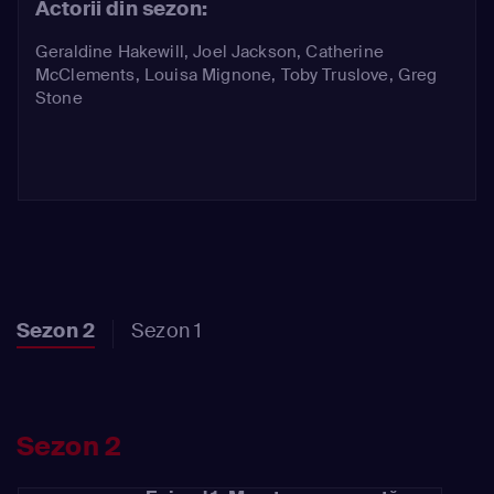
Actorii din sezon:
Geraldine Hakewill
,
Joel Jackson
,
Catherine
McClements
,
Louisa Mignone
,
Toby Truslove
,
Greg
Stone
Sezon 2
Sezon 1
Sezon 2