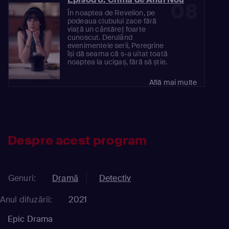
08
În noaptea de Revelion, pe
podeaua clubului zace fără
viață un cântăreț foarte
cunoscut. Derulând
evenimentele serii, Peregrine
își dă seama că s-a uitat toată
noaptea la ucigaș, fără să știe.
Află mai multe
Despre acest program
Genuri:
Dramă
Detectiv
Anul difuzării:
2021
Epic Drama