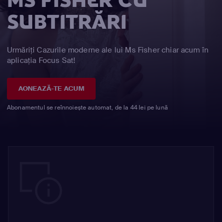
MS FISHER CU
SUBTITRĂRI
Urmăriți Cazurile moderne ale lui Ms Fisher chiar acum în
aplicația Focus Sat!
AONEAZĂ-TE ACUM
Abonamentul se reînnoiește automat, de la 44 lei pe lună