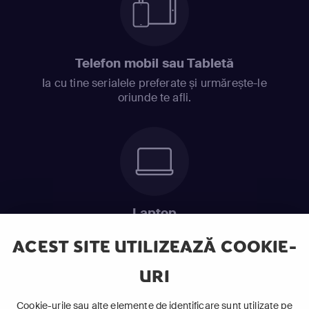
Telefon mobil sau Tabletă
Ia cu tine serialele preferate și urmărește-le
oriunde te afli.
Laptop
Intră în pat și urmărește acel episod incitant.
ACEST SITE UTILIZEAZĂ COOKIE-
URI
ABONEAZĂ-TE ACUM
Cookie-urile sau alte elemente de identificare sunt utilizate pe