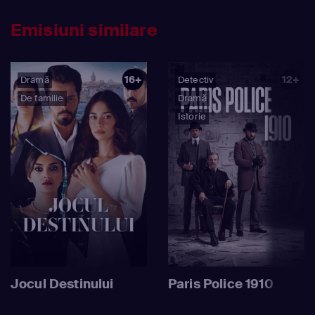
Emisiuni similare
16+
12+
Dramă
Detectiv
De familie
Dramă
Istorie
Jocul Destinului
Paris Police 1910