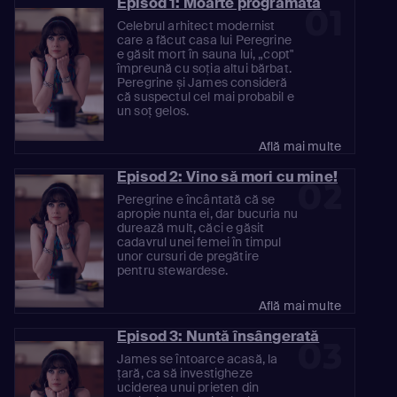
Episod 1: Moarte programată
01
Celebrul arhitect modernist
care a făcut casa lui Peregrine
e găsit mort în sauna lui, „copt"
împreună cu soția altui bărbat.
Peregrine și James consideră
că suspectul cel mai probabil e
un soț gelos.
Află mai multe
Episod 2: Vino să mori cu mine!
02
Peregrine e încântată că se
apropie nunta ei, dar bucuria nu
durează mult, căci e găsit
cadavrul unei femei în timpul
unor cursuri de pregătire
pentru stewardese.
Află mai multe
Episod 3: Nuntă însângerată
03
James se întoarce acasă, la
țară, ca să investigheze
uciderea unui prieten din