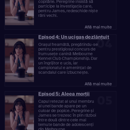
copilărie. Peregrine insistă să
participe la investigația care,
pentru James, redeschide niște
răni vechi.
Află mai multe
Episod 4: Un ucigaș dezlănțuit
04
Orașul freamătă, pregătindu-se
pentru prestigiosul concurs de
frumusețe canină Melbourne
Kennel Club Championship. Dar
un îngrijitor e ucis, iar
campionatul e amenințat de
scandalul care izbucnește.
Află mai multe
Episod 5: Aleea morții
05
Capul retezat al unui membru
al unei bande apare pe un
culoar de popice. Peregrine și
James se trezesc în plin război
între două dintre cele mai
temute bande de adolescenți
din Melbourne.