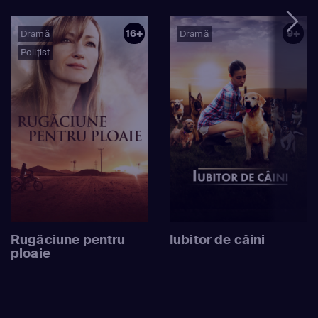
16+
9+
Dramă
Dramă
Polițist
Rugăciune pentru
Iubitor de câini
ploaie