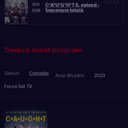
06
S01
C*A*U*G*H*T 6. episod -
Înscenare totală
E06
Despre acest program
Genuri:
Comedie
Anul difuzării:
2023
Focus Sat TV