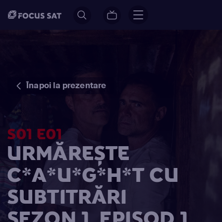
Înapoi la prezentare
S01 E01
URMĂREȘTE
C*A*U*G*H*T CU
SUBTITRĂRI
SEZON 1, EPISOD 1