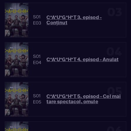
03
S01
C*A*U*G*H*T 3. episod -
Conținut
E03
04
S01
C*A*U*G*H*T 4. episod - Anulat
E04
05
S01
C*A*U*G*H*T 5. episod - Cel mai
tare spectacol, omule
E05