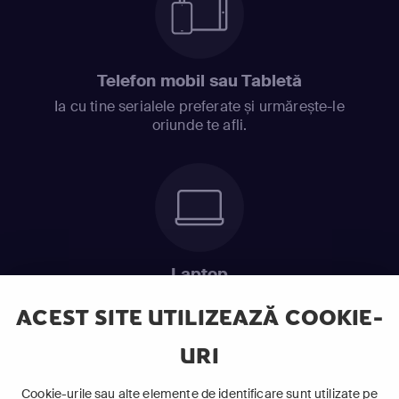
Telefon mobil sau Tabletă
Ia cu tine serialele preferate și urmărește-le
oriunde te afli.
Laptop
Intră în pat și urmărește acel episod incitant.
ACEST SITE UTILIZEAZĂ COOKIE-
URI
ABONEAZĂ-TE ACUM
Cookie-urile sau alte elemente de identificare sunt utilizate pe