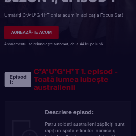
Urmăriți C*A*U*G*H*T chiar acum în aplicația Focus Sat!
AONEAZĂ-TE ACUM
Abonamentul se reînnoiește automat, de la 44 lei pe lună
C*A*U*G*H*T 1. episod -
Episod
Toată lumea iubește
1:
australienii
Descriere episod:
Patru soldați australieni zăpăciți sunt
răpiți în spatele liniilor inamice și