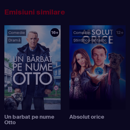
Emisiuni similare
16+
12+
Comedie
Comedie
Dramă
Științifico-fantastic
Un barbat pe nume
Absolut orice
Otto