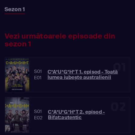
Sezon 1
Vezi următoarele episoade din
sezon 1
01
S01
C*A*U*G*H*T 1. episod - Toată
lumea iubește australienii
E01
02
S01
C*A*U*G*H*T 2. episod -
Bifat:autentic
E02