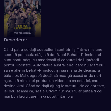
Descriere:
Când patru soldați australieni sunt trimiși într-o misiune
secretă pe insula sfâșiată de război Behati- Prinsloo, ei
sunt confundați cu americanii și capturați de luptătorii
pentru libertate. Autoritățile australiene, care nu ar trebui
să se afle în Behati-Prinsloo, își iau mâna de deasupra
băieților. Mai degrabă decât să meargă acasă unde nu-i
așteaptă nimic, ei produc un videoclip ca ostatici, care
devine viral. Când soldații ajung la statutul de celebritate,
își dau seama că, să fie C*A*P*T*U*R*A*Ț*I, ar putea fi cel
mai bun lucru care li s-a putut întâmpla.