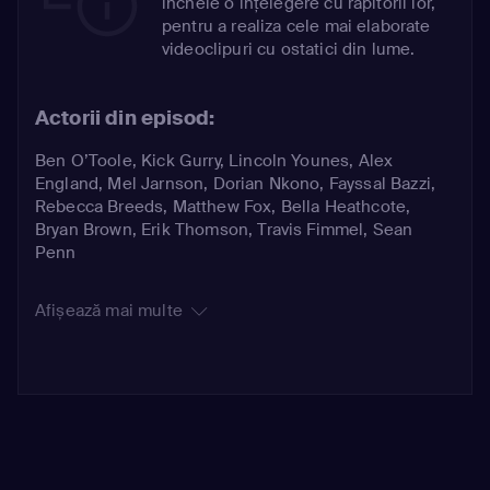
încheie o înțelegere cu răpitorii lor,
pentru a realiza cele mai elaborate
videoclipuri cu ostatici din lume.
Actorii din episod:
Ben O’Toole
,
Kick Gurry
,
Lincoln Younes
,
Alex
England
,
Mel Jarnson
,
Dorian Nkono
,
Fayssal Bazzi
,
Rebecca Breeds
,
Matthew Fox
,
Bella Heathcote
,
Bryan Brown
,
Erik Thomson
,
Travis Fimmel
,
Sean
Penn
Afișează mai multe