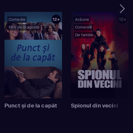
12+
12+
Comedie
Acțiune
Film de dragoste
Comedie
De familie
Punct și de la capăt
Spionul din vecini