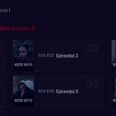
zon 1
din sezon 3
1
02
Episodul 2
S03 E02
4
05
Episodul 5
S03 E05