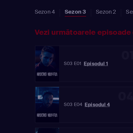
Sezon 4
Sezon 3
Sezon 2
Se
Vezi următoarele episoade 
0
Episodul 1
S03 E01
0
Episodul 4
S03 E04