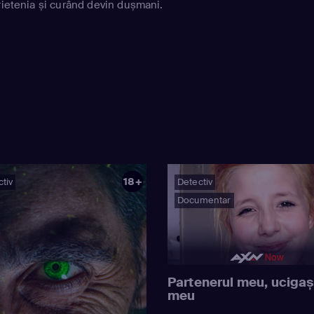
rietenia și curând devin dușmani.
18+
tiv
Detectiv
Documentar
Partenerul meu, ucigaș
meu