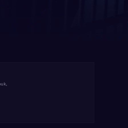
ouk
,