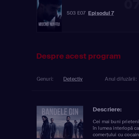
0
Episodul 7
S03 E07
Despre acest program
Genuri:
Detectiv
Anul difuzării:
Descriere:
Cei mai buni prieten
în lumea interlopă ca
comerțului cu cocai