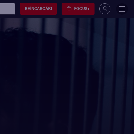
REÎNCĂRCĂRI
FOCUS+