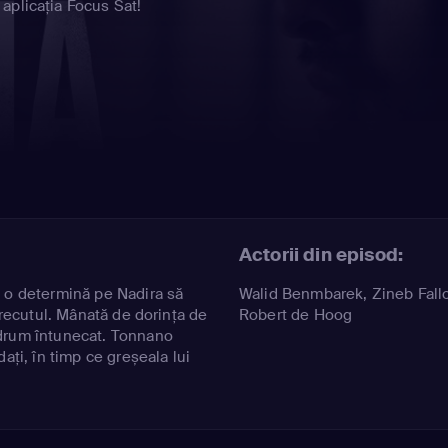
aplicația Focus Sat!
Actorii din episod:
 o determină pe Nadira să
Walid Benmbarek
,
Zineb Fall
 trecutul. Mânată de dorința de
Robert de Hoog
drum întunecat. Tonnano
ați, în timp ce greșeala lui