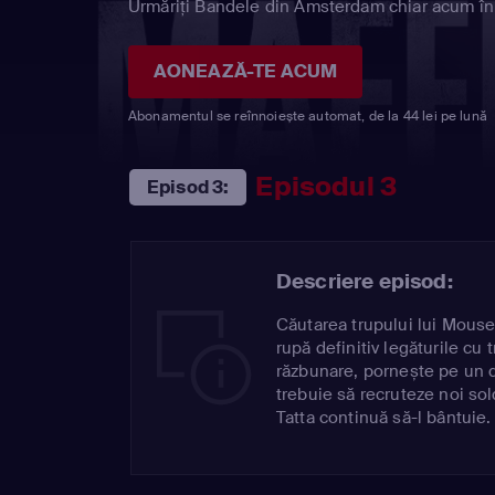
Urmăriți Bandele din Amsterdam chiar acum în 
AONEAZĂ-TE ACUM
Abonamentul se reînnoiește automat, de la 44 lei pe lună
Episodul 3
Episod 3:
Descriere episod:
Căutarea trupului lui Mouse
rupă definitiv legăturile cu
răzbunare, pornește pe un 
trebuie să recruteze noi sold
Tatta continuă să-l bântuie.