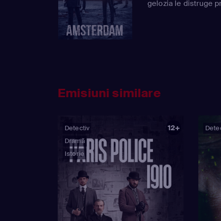
gelozia le distruge p
Emisiuni similare
12+
Detectiv
Detec
Dramă
Istorie