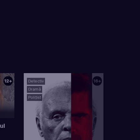
12+
16+
Detectiv
Dramă
Polițist
ul