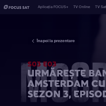
Aplicația FOCUS+
TV Online
TV Sat
Înapoi la prezentare
S03 E03
URMĂREȘTE BAN
AMSTERDAM CU 
SEZON 3, EPISO