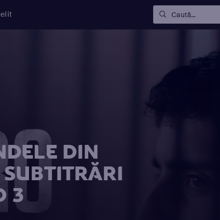
elit
Caută...
DELE DIN
SUBTITRĂRI
D 3