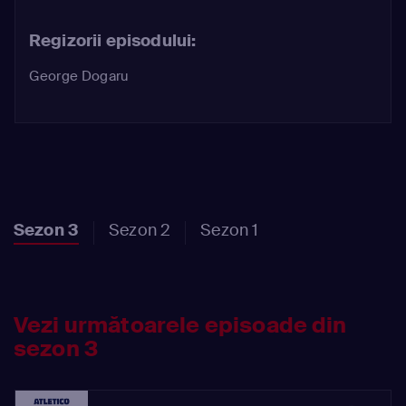
de afaceri de succes, însă are intenţii
bune şi abordează optimist orice
Regizorii episodului:
problemă, chiar dacă respectiva
problemă o depăşeşte complet, cum
George Dogaru
ar fi conducerea unui club de fotbal.
Sezon 3
Sezon 2
Sezon 1
Vezi următoarele episoade din
sezon 3