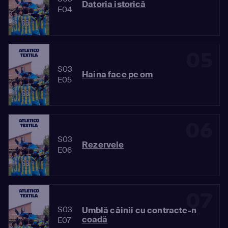
Datoria istorică
E04
05
S03
Haina face pe om
E05
06
S03
Rezervele
E06
07
S03
Umblă câinii cu contracte-n
coadă
E07