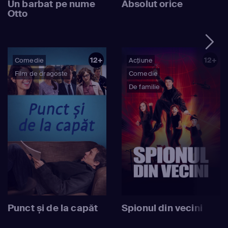
Un barbat pe nume
Absolut orice
Otto
12+
12+
Comedie
Acțiune
Film de dragoste
Comedie
De familie
Punct și de la capăt
Spionul din vecini