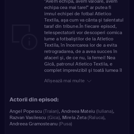
"Avem echipă, avem valoare, avem
echipa cea mai tare!" ar putea fi
imnul echipei de fotbal Atletico
Textila, aşa cum va cânta şi talentatul
taraf din tribune.În fiecare episod,
telespectatorii vor descoperi comica
lume a fotbaliştilor de la Atletico
Textila, în încercarea lor de a evita
retrogradarea, de a avea succes în
afaceri şi, de ce nu, la femei! Nea
Gică, patronul Atletico Textila, e
complet imprevizibil şi toată lumea îl
ştie de frică, inclusiv antrenorul
Afișează mai multe
Traian. Iubit de întreaga echipă,
Traian este omul care se pricepe la
orice, ştie orice şi poate să dea
Actorii din episod:
sfaturi despre orice, dar viaţa i se
complică în momentul în care Raluca,
Angel Popescu
(Traian)
,
Andreea Mateiu
(Iuliana)
,
soţia patronului, preia cârmele
Razvan Vasilescu
(Gica)
,
Mirela Zeta
(Raluca)
,
echipei Atletico Textila, după ce
Andreea Gramosteanu
(Pusa)
soţul ei suferă un atac de cord. Se
visează creatoare de modă şi femeie