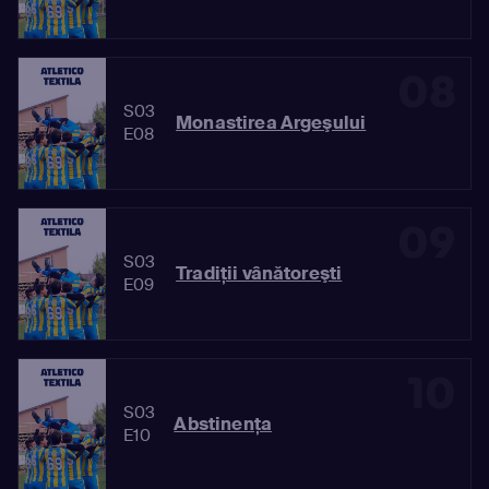
08
S03
Monastirea Argeşului
E08
09
S03
Tradiţii vânătoreşti
E09
10
S03
Abstinenţa
E10