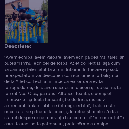
Descriere:
"Avem echipă, avem valoare, avem echipa cea mai tare!" ar
putea fi imnul echipei de fotbal Atletico Textila, aşa cum
va cânta şi talentatul taraf din tribune. În fiecare episod,
telespectatorii vor descoperi comica lume a fotbaliştilor
de la Atletico Textila, în încercarea lor de a evita
retrogradarea, de a avea succes în afaceri şi, de ce nu, la
femei! Nea Gică, patronul Atletico Textila, e complet
imprevizibil şi toată lumea îl ştie de frică, inclusiv
antrenorul Traian. Iubit de întreaga echipă, Traian este
omul care se pricepe la orice, ştie orice şi poate să dea
sfaturi despre orice, dar viaţa i se complică în momentul în
care Raluca, soţia patronului, preia cârmele echipei