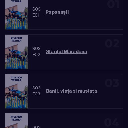
01
S03
Papanaşii
E01
02
S03
Sfântul Maradona
E02
03
S03
Banii, viaţa şi mustaţa
E03
04
S03