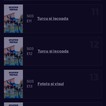
11
S03
Turcu şi iscoada
E11
12
S03
Turcu şi iscoada
E12
13
S03
Fetele şi visul
E13