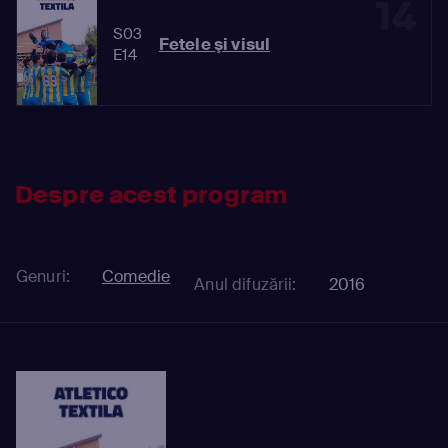
14
S03
Fetele şi visul
E14
Despre acest program
Genuri:
Comedie
Anul difuzării:
2016