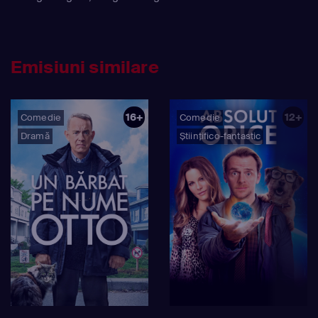
Emisiuni similare
16+
12+
Comedie
Comedie
Dramă
Științifico-fantastic