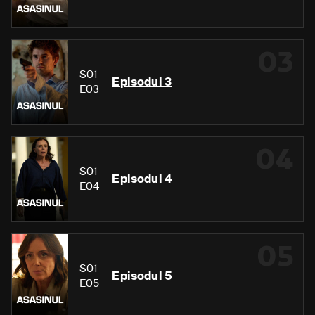
03
S01
Episodul 3
E03
04
S01
Episodul 4
E04
05
S01
Episodul 5
E05