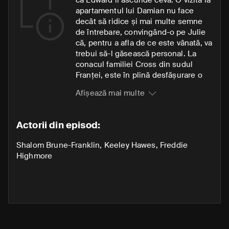
apartamentul lui Damian nu face
decât să ridice și mai multe semne
de întrebare, convingând-o pe Julie
că, pentru a afla de ce este vânată, va
trebui să-l găsească personal. La
conacul familiei Cross din sudul
Franței, este în plină desfășurare o
reuniune fastuoasă când sosește
Afișează mai multe
Marie, aflată și ea în căutarea
propriilor răspunsuri, și își găsește
un aliat neașteptat în Ezra. Între timp,
Actorii din episod:
tatăl acestuia, Aaron Cross, alocă și
mai multe resurse pentru a-l localiza
Shalom Brune-Franklin
,
Keeley Hawes
,
Freddie
pe Jasper, expertul IT olandez
Highmore
evadat, și pentru a proteja secretele
familiei sale.