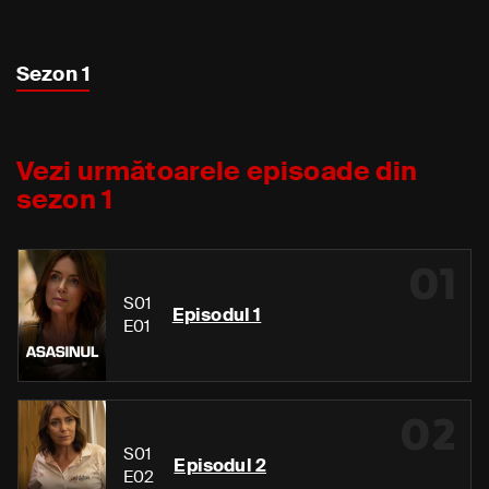
Sezon 1
Vezi următoarele episoade din
sezon 1
01
S01
Episodul 1
E01
02
S01
Episodul 2
E02