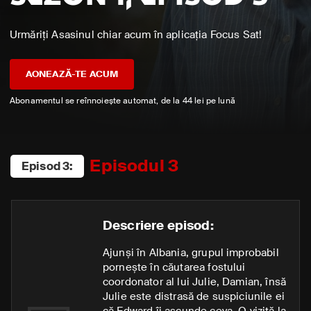
Urmăriți Asasinul chiar acum în aplicația Focus Sat!
AONEAZĂ-TE ACUM
Abonamentul se reînnoiește automat, de la 44 lei pe lună
Episodul 3
Episod 3:
Descriere episod:
Ajunși în Albania, grupul improbabil
pornește în căutarea fostului
coordonator al lui Julie, Damian, însă
Julie este distrasă de suspiciunile ei
că Edward îi ascunde ceva. O vizită la