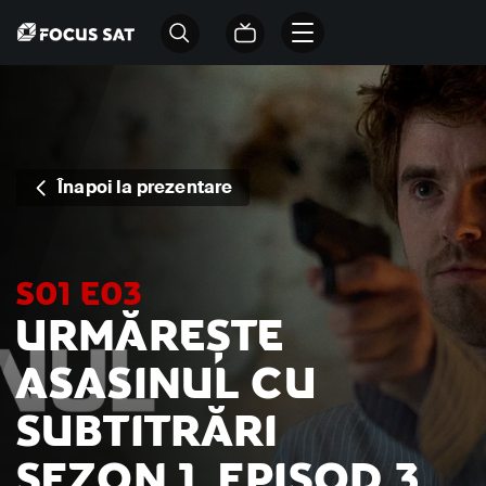
Înapoi la prezentare
S01 E03
URMĂREȘTE
ASASINUL CU
SUBTITRĂRI
SEZON 1, EPISOD 3