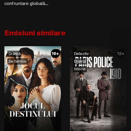
confruntare globală…
Emisiuni similare
16+
12+
Dramă
Detectiv
De familie
Dramă
Istorie