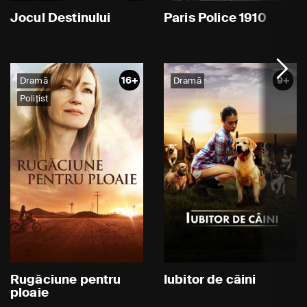
Jocul Destinului
Paris Police 1910
16+
9+
Dramă
Dramă
Polițist
Rugăciune pentru
Iubitor de câini
ploaie