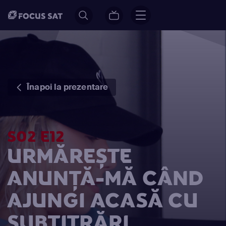
Înapoi la prezentare
S02 E12
URMĂREȘTE
ANUNȚĂ-MĂ CÂND
AJUNGI ACASĂ CU
SUBTITRĂRI