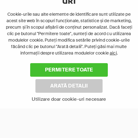
URI
Cookie-urile sau alte elemente de identificare sunt utilizate pe
acest site web în scopuri funcționale, statistice și de marketing,
Laptop
precum și în scopul afișării de conținut personalizat. Dacă faceți
Intră în pat și urmărește acel episod incitant.
clic pe butonul "Permitere toate", sunteți de acord cu utilizarea
modulelor cookie. Puteți modifica setările privind cookie-urile
făcând clic pe butonul "Arată detalii". Puteți găsi mai multe
informații despre utilizarea modulelor cookie
aici
.
ABONEAZĂ-TE ACUM
PERMITERE TOATE
Cerințe de sistem
ARATĂ DETALII
Utilizare doar cookie-uri necesare
©
2026 Canal+ Luxembourg S. à r.l. - Toate drepturile rezervate
Focus Sat este o marcă înregistrată aparținând Canal+