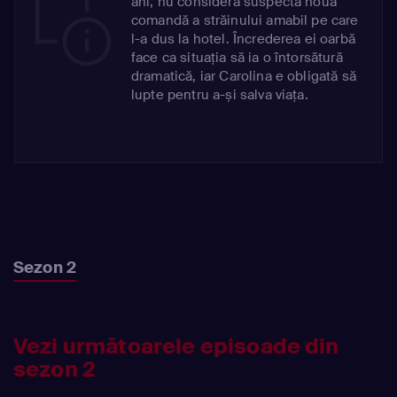
ani, nu consideră suspectă noua
comandă a străinului amabil pe care
l-a dus la hotel. Încrederea ei oarbă
face ca situația să ia o întorsătură
dramatică, iar Carolina e obligată să
lupte pentru a-și salva viața.
Sezon 2
Vezi următoarele episoade din
sezon 2