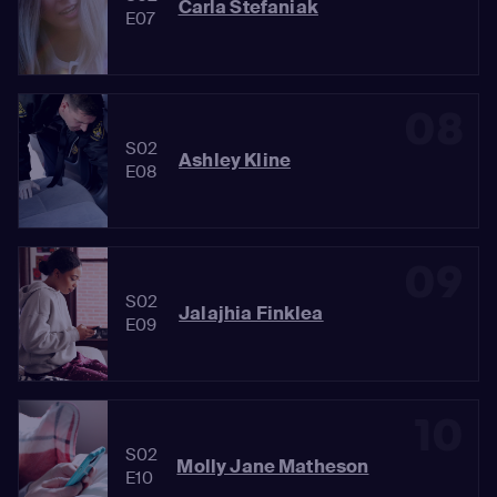
Carla Stefaniak
E07
08
S02
Ashley Kline
E08
09
S02
Jalajhia Finklea
E09
10
S02
Molly Jane Matheson
E10