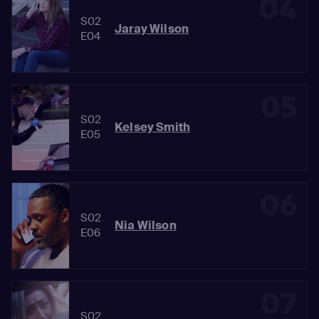
04
S02
Jaray Wilson
E04
05
S02
Kelsey Smith
E05
06
S02
Nia Wilson
E06
07
S02