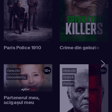
Paris Police 1910
Crime din gelozie
12+
16+
Detectiv
Detectiv
Documentar
Dramă
Polițist
Partenerul meu,
ucigașul meu