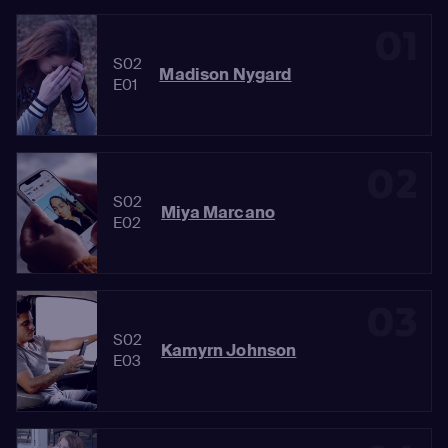
01
S02
Madison Nygard
E01
02
S02
Miya Marcano
E02
03
S02
Kamyrn Johnson
E03