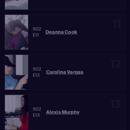
11
S02
Deanna Cook
E11
12
S02
Carolina Vargas
E12
13
S02
Alexis Murphy
E13