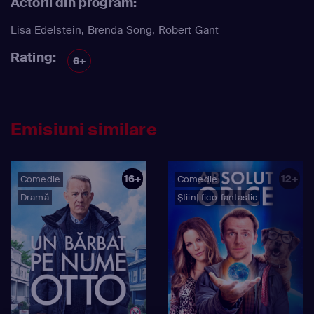
Actorii din program:
e mai rău: băieţii răi ce le calcă pe urme sau caracterul
insuportabil a lui Alice.
Lisa Edelstein
,
Brenda Song
,
Robert Gant
Rating:
6+
Emisiuni similare
16+
12+
Comedie
Comedie
Dramă
Științifico-fantastic