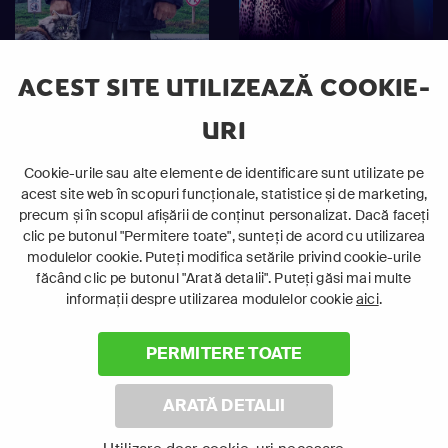
ACEST SITE UTILIZEAZĂ COOKIE-
Un barbat pe nume
Absolut orice
Otto
URI
Cookie-urile sau alte elemente de identificare sunt utilizate pe
acest site web în scopuri funcționale, statistice și de marketing,
12+
12+
Comedie
Acțiune
precum și în scopul afișării de conținut personalizat. Dacă faceți
Film de dragoste
Comedie
clic pe butonul "Permitere toate", sunteți de acord cu utilizarea
modulelor cookie. Puteți modifica setările privind cookie-urile
De familie
făcând clic pe butonul "Arată detalii". Puteți găsi mai multe
informații despre utilizarea modulelor cookie
aici
.
PERMITERE TOATE
ARATĂ DETALII