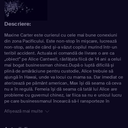
Descriere:
Maxine Carter este curierul cu cele mai bune conexiuni
din zona Pacificului. Este non-stop în mişcare, lucrează
non-stop, asta de când şi-a văzut copilul murind într-un
teribil accident. Actuala ei comandă de livrare o are ca
„obiect” pe Alice Cantwell, răsfăţata fiică de 14 ani a celui
mai bogat businessman chinez.După o luptă dificilă şi
plină de amărăciune pentru custodie, Alice trebuie să
ajungă în Hawai, unde va locui cu mama sa. Dar imediat ce
aterizează pe pământ american, Max îşi dă seama că ceva
nu e în regulă. Femeia îşi dă seama că tatăl lui Alice are
probleme cu guvernul chinez, iar fiica sa nu e unicul lucru
pe care businessmanul încearcă să-l ransporteze în
America. Cu pericole care o pândesc la orice colţ, Max
Afișează mai multe
încearcă s-o ducă pe Alice în siguranţă la casa mamei
sale. Unica problemă este că cu cât mai mult timp Max şi
Alice petrec împreună, cu atât mai des Max se întreabă ce