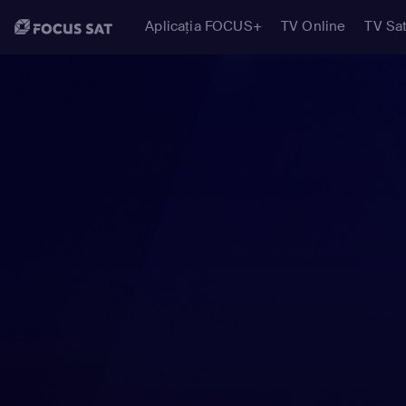
Aplicația FOCUS+
TV Online
TV Sat