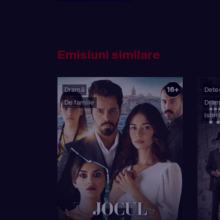
Emisiuni similare
16+
Dramă
Detec
De familie
Dra
Istor