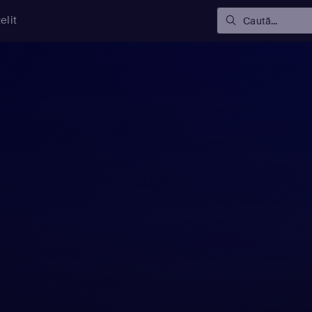
elit
Caută...