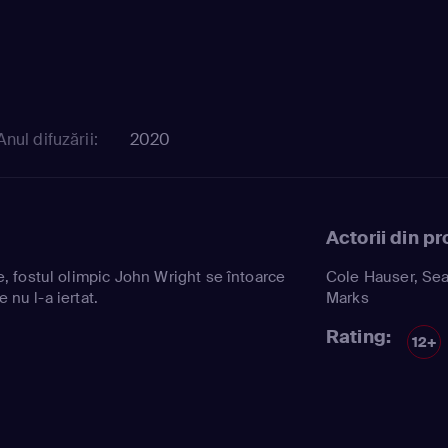
Anul difuzării:
2020
Actorii din p
 fostul olimpic John Wright se întoarce
Cole Hauser
,
Sea
e nu l-a iertat.
Marks
Rating:
12+