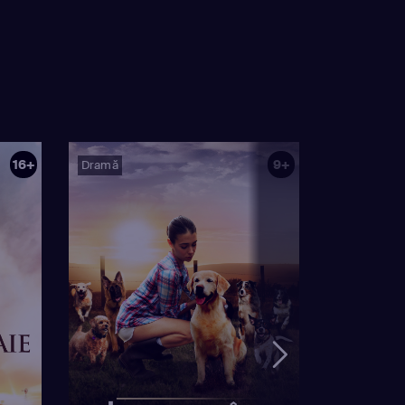
16+
9+
Dramă