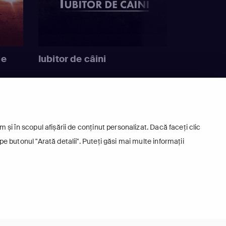
ie
Iubitor de câini
 și în scopul afișării de conținut personalizat. Dacă faceți clic
pe butonul "Arată detalii". Puteți găsi mai multe informații
+
Europa