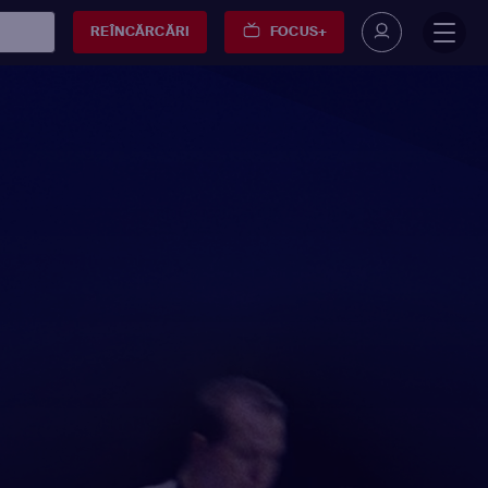
REÎNCĂRCĂRI
FOCUS+