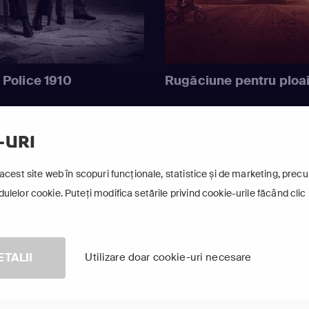
 Police 1910
Rugăciune pentru ploa
-URI
Arată-le pe toate
acest site web în scopuri funcționale, statistice și de marketing, precum
lelor cookie. Puteți modifica setările privind cookie-urile făcând clic 
ETALII
Utilizare doar cookie-uri necesare
TV Online în aplicația FOCUS
ește pe orice dispozitiv smart conectat la internet, oriunde în 