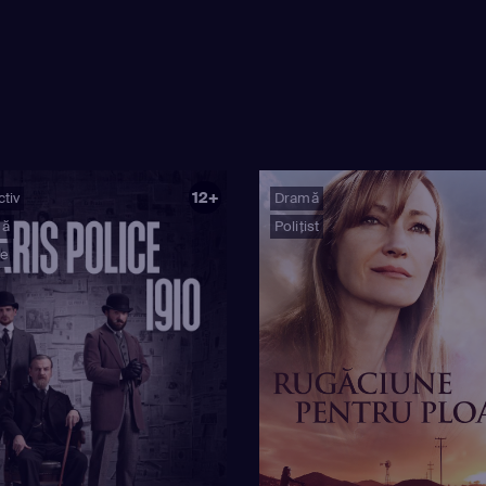
12+
tiv
Dramă
mă
Polițist
ie