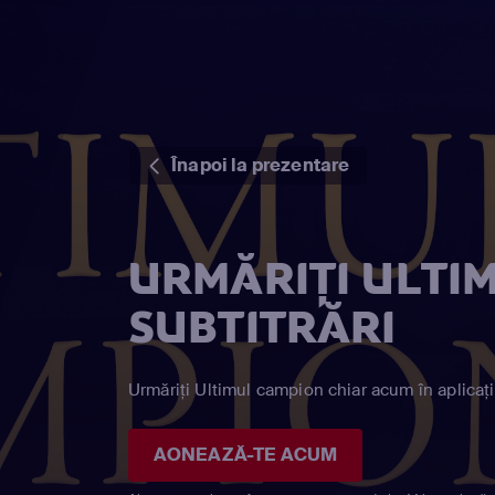
Înapoi la prezentare
URMĂRIȚI ULTI
SUBTITRĂRI
Urmăriți Ultimul campion chiar acum în aplicaț
AONEAZĂ-TE ACUM