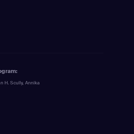
rogram:
n H. Scully
,
Annika