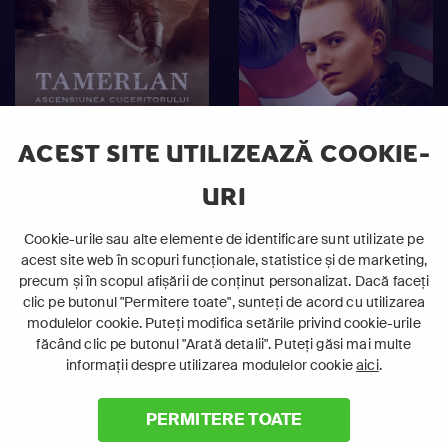
ACEST SITE UTILIZEAZĂ COOKIE-
Tamerlan –
Viaţa lui Reality
URI
Ascensiunea
Winner
cuceritorului
Cookie-urile sau alte elemente de identificare sunt utilizate pe
acest site web în scopuri funcționale, statistice și de marketing,
precum și în scopul afișării de conținut personalizat. Dacă faceți
clic pe butonul "Permitere toate", sunteți de acord cu utilizarea
12+
16+
Aventură
Acțiune
modulelor cookie. Puteți modifica setările privind cookie-urile
Altele
Aventură
făcând clic pe butonul "Arată detalii". Puteți găsi mai multe
Detectiv
informații despre utilizarea modulelor cookie
aici
.
Unde zic "Da"?
PERMITERE TOATE