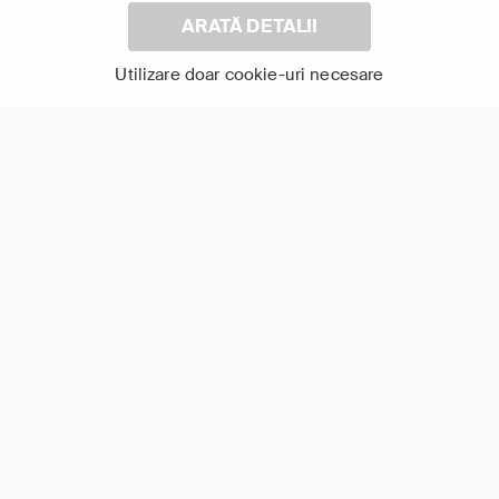
ARATĂ DETALII
Utilizare doar cookie-uri necesare
Salvabil
Arată-le pe toate
TV Online în aplicația FOCUS+
Urmărește pe orice dispozitiv smart conectat la
internet, oriunde în Europa