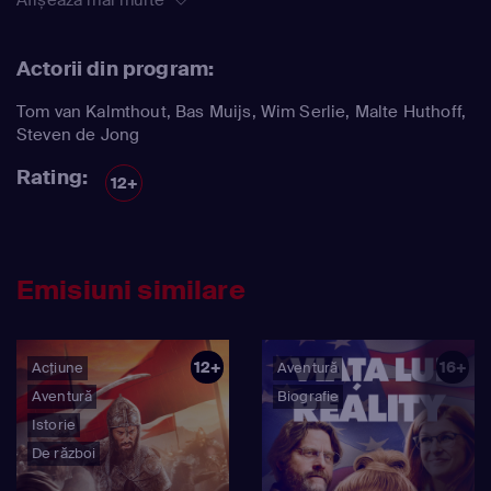
orașul.SNIFF, EROUL DE RĂZBOI, se livrează în două
formate: un lung-metraj și, de asemenea, 4 jumătăți de
oră de emisie.
Actorii din program:
Tom van Kalmthout
,
Bas Muijs
,
Wim Serlie
,
Malte Huthoff
,
Steven de Jong
Rating:
12+
Emisiuni similare
12+
16+
Acțiune
Aventură
Aventură
Biografie
Istorie
De război