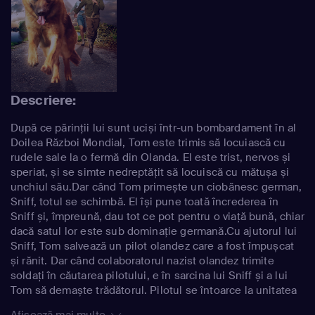
Descriere:
După ce părinții lui sunt uciși într-un bombardament în al
Doilea Război Mondial, Tom este trimis să locuiască cu
rudele sale la o fermă din Olanda. El este trist, nervos și
speriat, și se simte nedreptățit să locuiscă cu mătușa și
unchiul său.Dar când Tom primește un ciobănesc german,
Sniff, totul se schimbă. El își pune toată încrederea în
Sniff și, împreună, dau tot ce pot pentru o viață bună, chiar
dacă satul lor este sub dominație germană.Cu ajutorul lui
Sniff, Tom salvează un pilot olandez care a fost împușcat
și rănit. Dar când colaboratorul nazist olandez trimite
soldați în căutarea pilotului, e în sarcina lui Sniff și a lui
Tom să demaște trădătorul. Pilotul se întoarce la unitatea
sa și Sniff conduce trupele înapoi pentru a elibera
Afișează mai multe