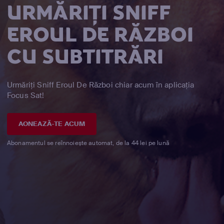
URMĂRIȚI SNIFF
EROUL DE RĂZBOI
CU SUBTITRĂRI
Urmăriți Sniff Eroul De Război chiar acum în aplicația
Focus Sat!
AONEAZĂ-TE ACUM
Abonamentul se reînnoiește automat, de la 44 lei pe lună