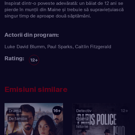
Inspirat dintr-o poveste adevărată: un băiat de 12 ani se
pierde în munții din Maine și trebuie să supraviețuiască
singur timp de aproape două săptămâni.
Actorii din program:
Luke David Blumm
,
Paul Sparks
,
Caitlin Fitzgerald
Rating:
12+
Emisiuni similare
16+
12+
Dramă
Detectiv
De familie
Dramă
Istorie