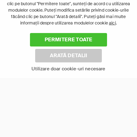
clic pe butonul "Permitere toate", sunteți de acord cu utilizarea
modulelor cookie. Puteți modifica setările privind cookie-urile
făcând clic pe butonul "Arată detalii". Puteți găsi mai multe
informații despre utilizarea modulelor cookie
aici
.
PERMITERE TOATE
Rugăciune pentru
Iubitor de câini
ploaie
ARATĂ DETALII
Utilizare doar cookie-uri necesare
Arată-le pe toate
TV Online în aplicația FOCUS+
Urmărește pe orice dispozitiv smart conectat la
internet, oriunde în Europa