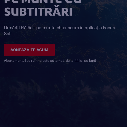
SUBTITRĂRI
Urmăriți Rătăcit pe munte chiar acum în aplicația Focus
Sat!
AONEAZĂ-TE ACUM
Abonamentul se reînnoiește automat, de la 44 lei pe lună