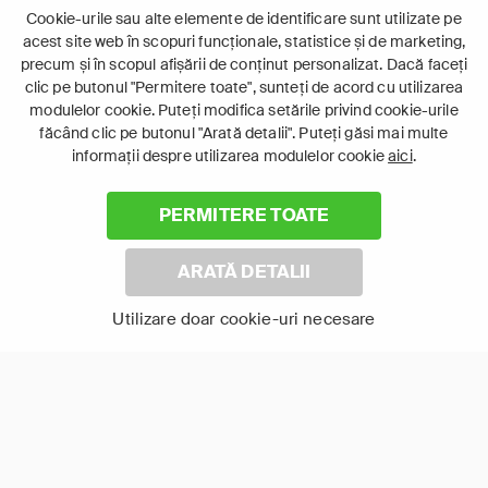
Film de dragoste
Comedie
Cookie-urile sau alte elemente de identificare sunt utilizate pe
De familie
acest site web în scopuri funcționale, statistice și de marketing,
precum și în scopul afișării de conținut personalizat. Dacă faceți
clic pe butonul "Permitere toate", sunteți de acord cu utilizarea
modulelor cookie. Puteți modifica setările privind cookie-urile
făcând clic pe butonul "Arată detalii". Puteți găsi mai multe
informații despre utilizarea modulelor cookie
aici
.
PERMITERE TOATE
ARATĂ DETALII
Punct și de la capăt
Spionul din vecini
Utilizare doar cookie-uri necesare
Arată-le pe toate