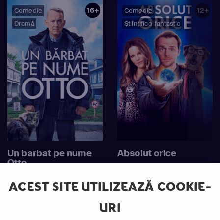
16+
12+
Comedie
Comedie
Dramă
Științifico-fantastic
Un barbat pe nume
Absolut orice
Otto
ACEST SITE UTILIZEAZĂ COOKIE-
URI
12+
12+
Comedie
Acțiune