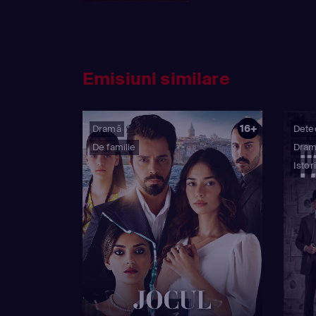
Emisiuni similare
16+
Dramă
Detec
De familie
Dra
Istor