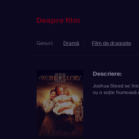
Despre film
Genuri:
Dramă
Film de dragoste
Descriere:
Joshua Steed se înto
cu o soţie frumoasă a