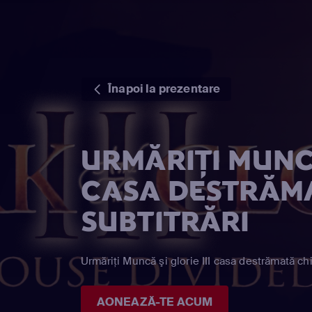
Înapoi la prezentare
URMĂRIȚI MUNCĂ
CASA DESTRĂM
SUBTITRĂRI
Urmăriți Muncă şi glorie III casa destrămată ch
AONEAZĂ-TE ACUM