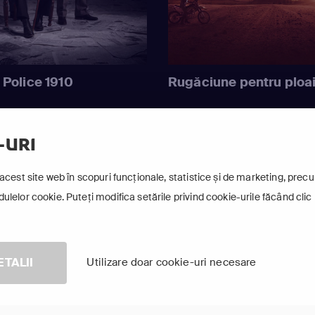
 Police 1910
Rugăciune pentru ploa
-URI
Arată-le pe toate
acest site web în scopuri funcționale, statistice și de marketing, precum
lelor cookie. Puteți modifica setările privind cookie-urile făcând clic 
ETALII
Utilizare doar cookie-uri necesare
TV Online în aplicația FOCUS
ește pe orice dispozitiv smart conectat la internet, oriunde în 