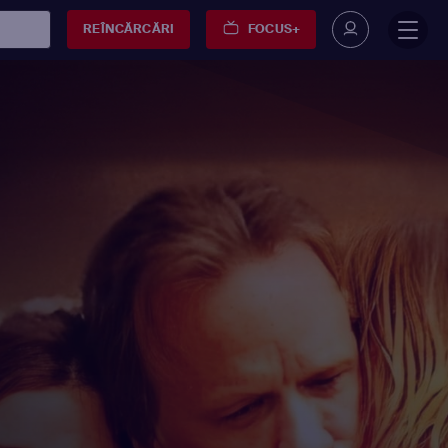
REÎNCĂRCĂRI
FOCUS+