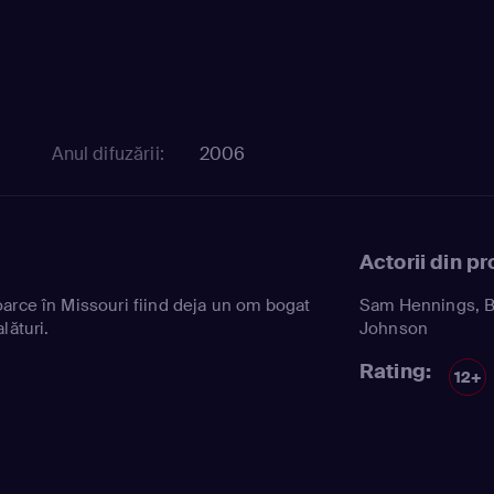
Anul difuzării:
2006
Actorii din p
arce în Missouri fiind deja un om bogat
Sam Hennings
,
B
lături.
Johnson
Rating:
12+