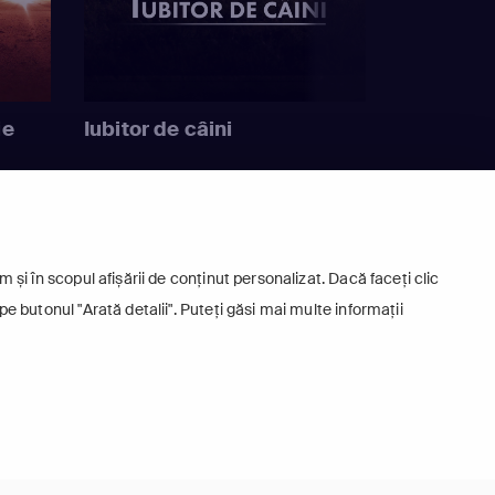
ie
Iubitor de câini
 și în scopul afișării de conținut personalizat. Dacă faceți clic
pe butonul "Arată detalii". Puteți găsi mai multe informații
+
Europa