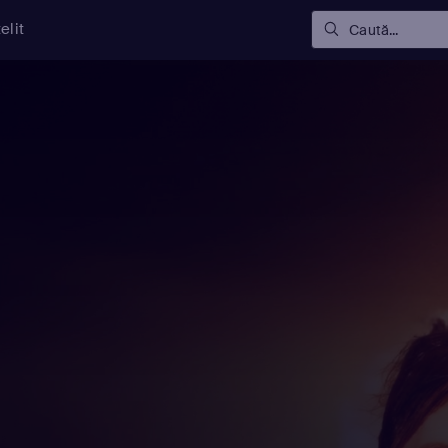
elit
Caută...