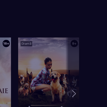
16+
9+
Dramă