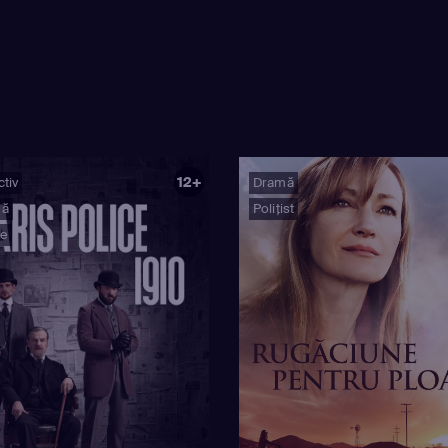
12+
tiv
Dramă
mă
Polițist
ie