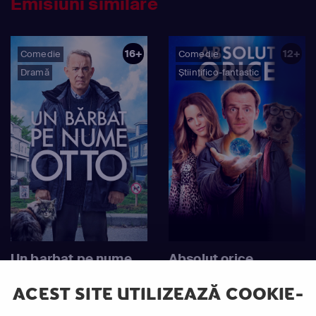
Emisiuni similare
16+
12+
Comedie
Comedie
Dramă
Științifico-fantastic
Un barbat pe nume
Absolut orice
Otto
ACEST SITE UTILIZEAZĂ COOKIE-