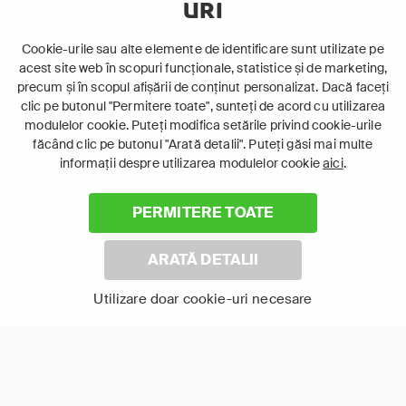
URI
12+
12+
Comedie
Acțiune
Cookie-urile sau alte elemente de identificare sunt utilizate pe
Film de dragoste
Comedie
acest site web în scopuri funcționale, statistice și de marketing,
De familie
precum și în scopul afișării de conținut personalizat. Dacă faceți
clic pe butonul "Permitere toate", sunteți de acord cu utilizarea
modulelor cookie. Puteți modifica setările privind cookie-urile
făcând clic pe butonul "Arată detalii". Puteți găsi mai multe
informații despre utilizarea modulelor cookie
aici
.
PERMITERE TOATE
ARATĂ DETALII
Punct și de la capăt
Spionul din vecini
Utilizare doar cookie-uri necesare
Arată-le pe toate