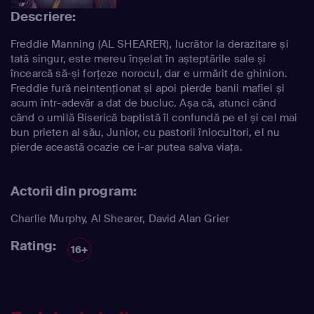
Descriere:
Freddie Manning (AL SHEARER), lucrător la derazitare și
tată singur, este mereu înșelat în așteptările sale și
încearcă să-și forțeze norocul, dar e urmărit de ghinion.
Freddie fură neintenționat și apoi pierde banii mafiei și
acum într-adevăr a dat de bucluc. Așa că, atunci când
când o umilă Biserică baptistă îl confundă pe el și cel mai
bun prieten al său, Junior, cu pastorii înlocuitori, el nu
pierde această ocazie ce i-ar putea salva viața.
Actorii din program:
Charlie Murphy
,
Al Shearer
,
David Alan Grier
Rating:
16+