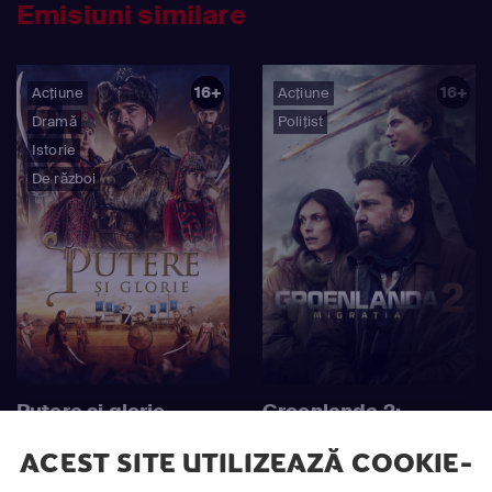
Emisiuni similare
16+
16+
Acțiune
Acțiune
Dramă
Polițist
Istorie
De război
Putere și glorie
Groenlanda 2:
Migratia
ACEST SITE UTILIZEAZĂ COOKIE-