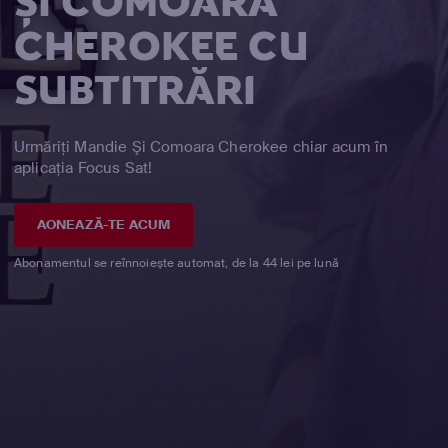
ŞI COMOARA
CHEROKEE CU
SUBTITRĂRI
Urmăriți Mandie Şi Comoara Cherokee chiar acum în
aplicația Focus Sat!
AONEAZĂ-TE ACUM
Abonamentul se reînnoiește automat, de la 44 lei pe lună