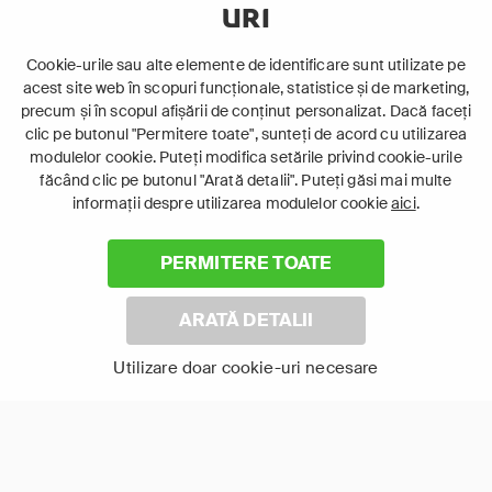
URI
12+
16+
Acțiune
Acțiune
Cookie-urile sau alte elemente de identificare sunt utilizate pe
Polițist
acest site web în scopuri funcționale, statistice și de marketing,
precum și în scopul afișării de conținut personalizat. Dacă faceți
clic pe butonul "Permitere toate", sunteți de acord cu utilizarea
modulelor cookie. Puteți modifica setările privind cookie-urile
făcând clic pe butonul "Arată detalii". Puteți găsi mai multe
informații despre utilizarea modulelor cookie
aici
.
PERMITERE TOATE
ARATĂ DETALII
Brigada
Borrego
Utilizare doar cookie-uri necesare
Arată-le pe toate