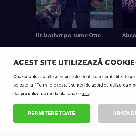
Un barbat pe nume Otto
Abso
ACEST SITE UTILIZEAZĂ COOKIE
Cookie-urile sau alte elemente de identificare sunt utilizate pe 
pe butonul "Permitere toate", sunteți de acord cu utilizarea modu
despre utilizarea modulelor cookie
aici
.
PERMITERE TOATE
ARATĂ D
Urmăr