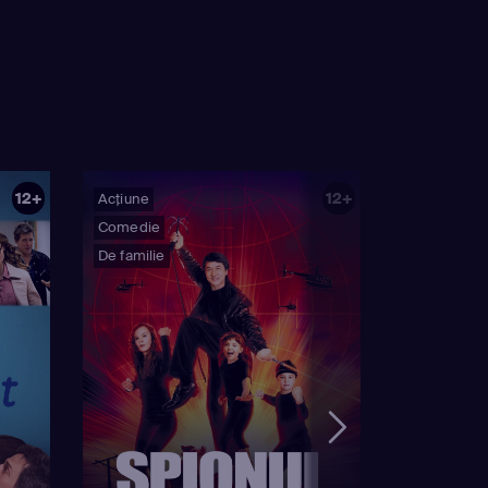
12+
12+
Acțiune
Comedie
De familie