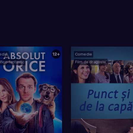
12+
edie
Comedie
țifico-fantastic
Film de dragoste