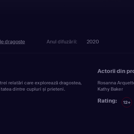
de dragoste
Anul difuzării:
2020
Actorii din p
rei relatări care explorează dragostea,
Rosanna Arquett
tatea dintre cupluri și prieteni.
Kathy Baker
Rating:
12+