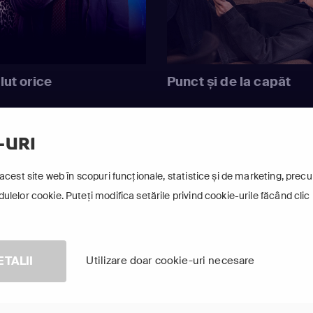
lut orice
Punct și de la capăt
-URI
Arată-le pe toate
acest site web în scopuri funcționale, statistice și de marketing, precum
lelor cookie. Puteți modifica setările privind cookie-urile făcând clic 
ETALII
Utilizare doar cookie-uri necesare
TV Online în aplicația FOCUS
ește pe orice dispozitiv smart conectat la internet, oriunde în 