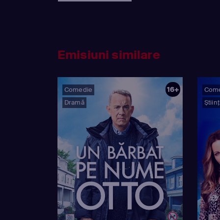
Emisiuni similare
16+
Comedie
Com
Dramă
Știin