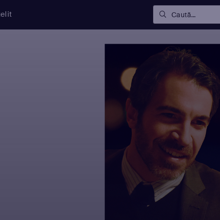
elit
Caută...