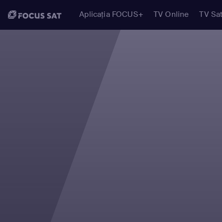
Aplicația FOCUS+
TV Online
TV Sat