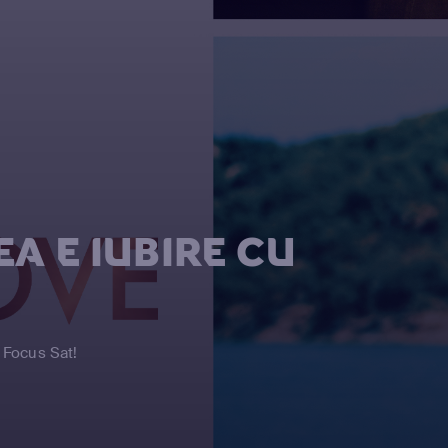
EA E IUBIRE CU
a Focus Sat!