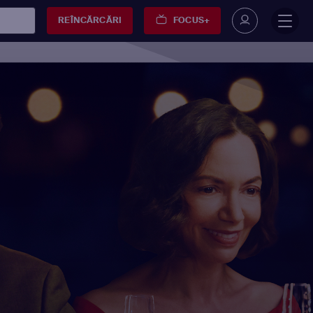
REÎNCĂRCĂRI
FOCUS+