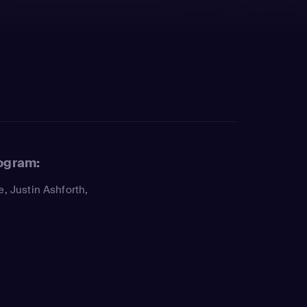
rogram:
e
,
Justin Ashforth
,