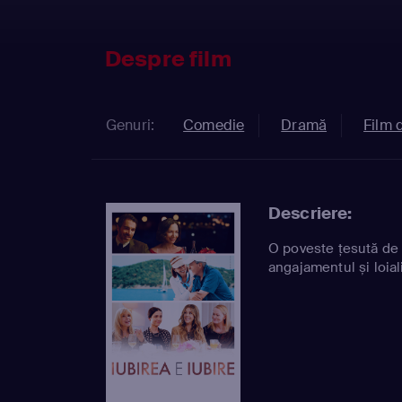
Despre film
Genuri:
Comedie
Dramă
Film 
Descriere:
O poveste țesută de t
angajamentul și loiali