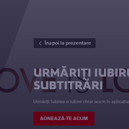
Înapoi la prezentare
URMĂRIȚI IUBIR
SUBTITRĂRI
Urmăriți Iubirea e iubire chiar acum în aplicați
AONEAZĂ-TE ACUM