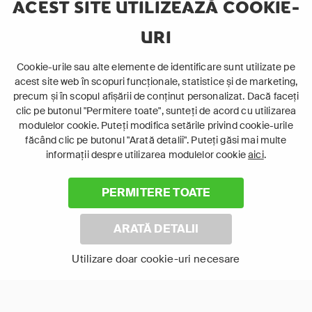
Migratia
ACEST SITE UTILIZEAZĂ COOKIE-
URI
12+
16+
Acțiune
Acțiune
Cookie-urile sau alte elemente de identificare sunt utilizate pe
acest site web în scopuri funcționale, statistice și de marketing,
Polițist
precum și în scopul afișării de conținut personalizat. Dacă faceți
clic pe butonul "Permitere toate", sunteți de acord cu utilizarea
modulelor cookie. Puteți modifica setările privind cookie-urile
făcând clic pe butonul "Arată detalii". Puteți găsi mai multe
informații despre utilizarea modulelor cookie
aici
.
PERMITERE TOATE
ARATĂ DETALII
Utilizare doar cookie-uri necesare
Brigada
Borrego