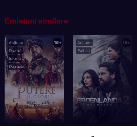
Emisiuni similare
16+
16+
Acțiune
Acțiune
Dramă
Polițist
Istorie
De război
Putere și glorie
Groenlanda 2: