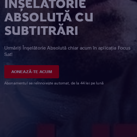
ÎNŞELĂTORIE
ABSOLUTĂ CU
SUBTITRĂRI
Urmăriți Înşelătorie Absolută chiar acum în aplicația Focus
Sat!
AONEAZĂ-TE ACUM
Abonamentul se reînnoiește automat, de la 44 lei pe lună